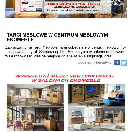
TARGI MEBLOWE W CENTRUM MEBLOWYM
EKOMEBLE
Zapraszamy na Targi Meblowe Targi odbędą się w centru meblowym w
Lesznowoli przy ul. Słonecznej 129. Ekspozycja w salonie meblowym
w Lesznowoli to idealne miejsce do znalezienia inspiracji, oraz
możliwości skorzystania z pomocy specjalistów przy wyborze mebli
Udostępnij ten artykuł
pasujących do Twojego wnętrza. Czekają na Państwa atrakcyjne pełne
ekspozycje i wyjątkowe ceny. Serdecznie zapraszamy.