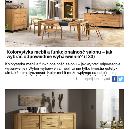
aranżacyjnych jest urządzanie „na oko”, bez spójnego planu. Skutkuje
to niepraktycznym rozstawieniem mebli, kolizjami komunikacyjnymi i
marnowaniem przestrzeni. Rozwiązanie: Zanim kupisz cokolwiek,
narysuj dokładny plan
Kolorystyka mebli a funkcjonalność salonu – jak
wybrać odpowiednie wybarwienie? (133)
Kolorystyka mebli a funkcjonalność salonu – jak wybrać odpowiednie
wybarwienie? Wybór wybarwienia mebli to nie tylko kwestia estetyki,
ale także praktyczności. Kolor mebli może wpłynąć na odbiór całej
przestrzeni, jej funkcjonalność, nastrój użytkowników i codzienny
Udostępnij ten artykuł
komfort życia. W artykule tym przyjrzymy się, jak kolory mebli mogą
pomóc uczynić salon bardziej funkcjonalnym i estetycznie spójnym. 1.
Znaczenie kolorystyki w przestrzeni dziennej Kolor mebli może
optycznie powiększyć lub zmniejszyć pomieszczenie, wpłynąć na jego
jasność i klimat. Jasne meble odbijają światło i powiększają
przestrzeń, natomiast ciemne dodają elegancji i przytulności. 2. Dobór
kolorów do funkcji pomieszczenia Jasne odcienie (biały, beżowy,
jasnoszary): idealne do małych salonów. Ciemniejsze kolory (grafit,
orzech, wiśnia): lepi