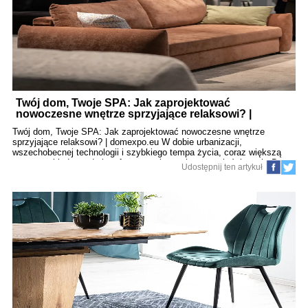
zespołem. Jeśli pełni funkcję reprezentacyjną, wybór mebli musi
odzwierciedlać charakter działalności i wzbudzać zaufanie. Meble
powinny być elegancki
Twój dom, Twoje SPA: Jak zaprojektować
nowoczesne wnętrze sprzyjające relaksowi? |
domexpo.eu (146)
Twój dom, Twoje SPA: Jak zaprojektować nowoczesne wnętrze
sprzyjające relaksowi? | domexpo.eu W dobie urbanizacji,
wszechobecnej technologii i szybkiego tempa życia, coraz większą
wagę przykładamy do komfortu we własnych czterech ścianach. Dom
Udostępnij ten artykuł
przestaje być jedynie miejscem funkcjonalnym – staje się
przestrzenią, w której regenerujemy siły, ładujemy emocjonalne baterie
i odzyskujemy wewnętrzną równowagę. Jak zaprojektować wnętrze,
które nie tylko spełnia swoje zadania użytkowe, ale staje się oazą
spokoju, inspiracji i nowoczesnego luksusu? W tym artykule
odpowiadamy na to pytanie krok po kroku. Spis treści Wnętrze jako
przestrzeń wellbeing – filozofia nowoczesnego relaksu Projektowanie
od emocji – jak chcesz się czuć? Kolor jako narzędzie psychologiczne
Światło – architektura nastroju Technologia w służbie od