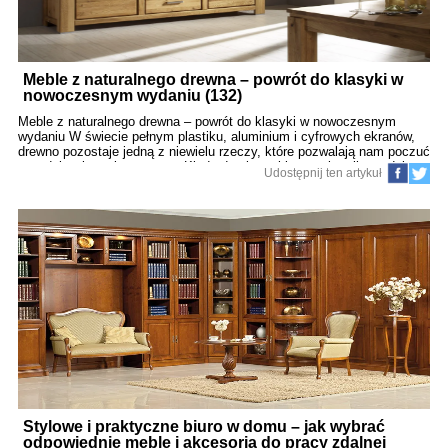
Meble z naturalnego drewna – powrót do klasyki w
nowoczesnym wydaniu (132)
Meble z naturalnego drewna – powrót do klasyki w nowoczesnym
wydaniu W świecie pełnym plastiku, aluminium i cyfrowych ekranów,
drewno pozostaje jedną z niewielu rzeczy, które pozwalają nam poczuć
prawdziwy kontakt z naturą. Kiedy dotykasz blatu stołu z litego dębu,
Udostępnij ten artykuł
czujesz coś więcej niż tylko chłód materiału. Czujesz opowieść.
Historię drzewa, które przez dziesięciolecia rosło w słońcu, deszczu,
wiatrach i porach roku. Dziś, w czasach pośpiechu i przemijającej
mody, coraz częściej wracamy do tego, co trwałe. Meble z naturalnego
drewna stają się nie tylko praktycznym elementem wyposażenia, ale
symbolem stylu życia. Świadomego. Opartego na jakości, a nie ilości.
1. Czym właściwie jest „powrót do klasyki”? To nie nostalgia. To
rozsądny wybór. Powrót do klasyki nie oznacza rezygnacji z
nowoczesności. Przeciwnie
Stylowe i praktyczne biuro w domu – jak wybrać
odpowiednie meble i akcesoria do pracy zdalnej