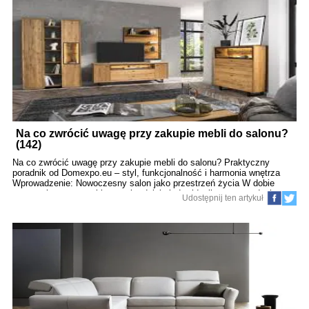
który pomoże Ci znaleźć stół skrojony na miarę Twoich potrzeb i stylu
życia. 1. Dopasowanie do przestrzeni – czyli funkcjonalność przede
wszystkim 1.1 Rozmiar ma znaczenie W pierwszej kolejności zmierz
dokładnie przestrzeń, jaką chcesz przeznaczyć na stół.
Na co zwrócić uwagę przy zakupie mebli do salonu?
(142)
Na co zwrócić uwagę przy zakupie mebli do salonu? Praktyczny
poradnik od Domexpo.eu – styl, funkcjonalność i harmonia wnętrza
Wprowadzenie: Nowoczesny salon jako przestrzeń życia W dobie
otwartych przestrzeni i coraz bardziej zindywidualizowanego designu
Udostępnij ten artykuł
wnętrz, wybór mebli do salonu to coś więcej niż tylko estetyka. To
decyzja wpływająca na komfort codziennego życia, estetykę domu i
wrażenia gości. Na Domexpo.eu inspirujemy do świadomych wyborów
– takich, które łączą funkcję, formę i charakter. 1. Zacznij od układu
przestrzeni 1.1 Ergonomia i strefy funkcjonalne Zanim kupisz kanapę
czy regał, zastanów się nad funkcją pomieszczenia. Dobrze
zaprojektowany salon dzieli się na strefy: relaksu – sofa, fotel, stolik
kawowy, rozrywki – miejsce na TV, nagłośnienie, książki, społeczną –
wygodne siedziska dla g