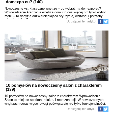
domexpo.eu? (140)
Nowoczesne vs. klasyczne wnętrze – co wybrać na domexpo.eu?
Wprowadzenie Aranżacja wnętrza domu to coś więcej niż tylko wybór
mebli – to decyzja odzwierciedlająca styl życia, wartości i potrzeby
mieszkańców. Przy urządzaniu przestrzeni stajemy przed wyborem
Udostępnij ten artykuł
między nowoczesnością a klasyką. Nie chodzi wyłącznie o estetykę.
Równie istotne są funkcjonalność, budżet, wygoda użytkowania i…
klimat domu. Na domexpo.eu oferujemy meble oraz usługi doradcze,
które pomagają świadomie zadecydować: czy postawić na minimalizm
i oszczędność form, czy na bogactwo detali i ponadczasową
elegancję. W tym artykule zestawiamy oba style, prezentując ich
charakterystyczne cechy, przykłady realizacji i praktyczne wskazówki,
które ułatwią wybór optymalnego rozwiązania. 1. Styl nowoczesny –
prosty, funkcjonalny, idealny na co dzień 1.
10 pomysłów na nowoczesny salon z charakterem
(139)
10 pomysłów na nowoczesny salon z charakterem Wprowadzenie
Salon to miejsce spotkań, relaksu i reprezentacji. W nowoczesnych
wnętrzach coraz więcej uwagi poświęca się nie tylko funkcjonalności,
ale i unikalnemu wyrazowi. Przemyślane połączenie formy, koloru,
Udostępnij ten artykuł
faktury i technologii pozwala na stworzenie przestrzeni spójnej,