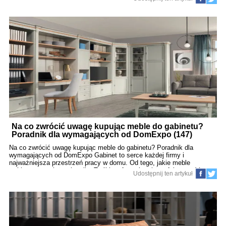
przytłoczenia – odpowiednia aranżacja mebli i dodatków pozwala
stworzyć wnętrze, które będzie sprawiało wrażenie przestronnego,
jasnego i komfortowego. Ten artykuł to szczegółowy przewodnik po
sprawdzonych sposobach na optyczne powiększenie przestrzeni – bez
potrzeby przeprowadzania kosztownego remontu. Spis treści Kolory
ścian i sufitu – od czego zacząć? Jakie meble wybrać do małego
wnętrza? Lustra – sprzymierzeńcy małych przestrzeni Otwarte regały i
lekkie meble Wielofunkcyjne rozwiązania – oszczędność miejsca Jak
oświetlenie wpływa na optyczn
Na co zwrócić uwagę kupując meble do gabinetu?
Poradnik dla wymagających od DomExpo (147)
Na co zwrócić uwagę kupując meble do gabinetu? Poradnik dla
wymagających od DomExpo Gabinet to serce każdej firmy i
najważniejsza przestrzeń pracy w domu. Od tego, jakie meble
wybierzesz, zależy nie tylko Twój komfort, ale także efektywność,
Udostępnij ten artykuł
zdrowie oraz prestiż w oczach kontrahentów i współpracowników. W
DomExpo wiemy, że meble do gabinetu to inwestycja, dlatego
przygotowaliśmy dla Ciebie przewodnik, który pomoże Ci dokonać
świadomego wyboru i stworzyć przestrzeń na miarę Twoich oczekiwań.
1. Charakter gabinetu – prywatny czy reprezentacyjny? Pierwszym
krokiem jest ustalenie, czy gabinet ma służyć wyłącznie Tobie, czy
będzie miejscem spotkań z klientami, partnerami biznesowymi lub