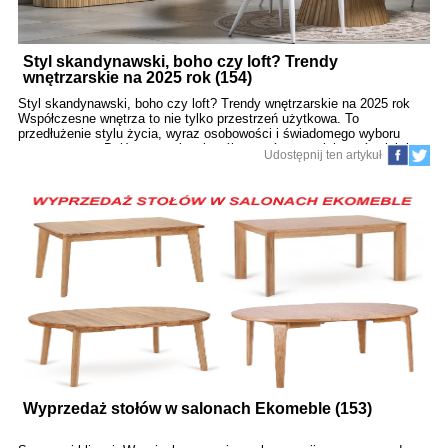
Styl skandynawski, boho czy loft? Trendy
wnętrzarskie na 2025 rok (154)
Styl skandynawski, boho czy loft? Trendy wnętrzarskie na 2025 rok
Współczesne wnętrza to nie tylko przestrzeń użytkowa. To
przedłużenie stylu życia, wyraz osobowości i świadomego wyboru
estetycznego. Dziś coraz więcej osób – zarówno projektantów, jak i
Udostępnij ten artykuł
klientów indywidualnych – poszukuje wnętrz z charakterem. Styl
skandynawski, boho oraz loftowy wciąż pozostają w czołówce trendów,
ale każdy z nich ewoluuje i zyskuje nowe interpretacje. Co zatem
będzie modne w 2025 roku? Na jakie style i rozwiązania warto
postawić? W tym artykule, przygotowanym z myślą o miłośnikach
designu, architektach i odwiedzających targi wnętrz, takich jak
DomExpo, przyglądamy się bliżej najnowszym trendom oraz
porównujemy trzy najpopularniejsze style – skandynawski, boho i loft.
Trendy wnętrzarskie 2025 – krótki przegląd Zan
Wyprzedaż stołów w salonach Ekomeble (153)