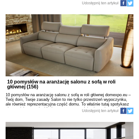
Lesznowoli, ul.Słoneczna 129. Zapraszamy do salonu. W przypadku
Udostępnij ten artykuł
pytań jesteśmy do dyspozycji 22 6442210
10 pomysłów na aranżację salonu z sofą w roli
głównej (156)
10 pomysłów na aranżację salonu z sofą w roli głównej domexpo.eu –
Twój dom, Twoje zasady Salon to nie tylko przestrzeń wypoczynku,
ale również reprezentacyjna część domu. To właśnie tutaj spotykasz
się z rodziną, przyjaciółmi, czy po prostu relaksujesz się po ciężkim
Udostępnij ten artykuł
dniu. W centrum tej przestrzeni zwykle znajduje się sofa – największy
i najważniejszy mebel w salonie. Dlatego warto dobrze przemyśleć, jak
zaaranżować całe wnętrze, by sofa nie tylko dobrze wyglądała, ale też
pełniła wszystkie funkcje, jakich od niej oczekujemy. Poniżej
znajdziesz 10 kreatywnych i praktycznych pomysłów na aranżację
salonu z sofą w roli głównej, które sprawdzą się w mieszkaniach,