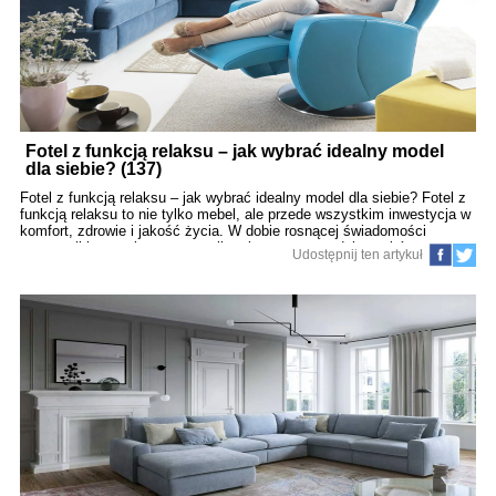
przestrzeń użytkową – pamiętaj o zachowaniu odpowiedniej
Fotel z funkcją relaksu – jak wybrać idealny model
dla siebie? (137)
Fotel z funkcją relaksu – jak wybrać idealny model dla siebie? Fotel z
funkcją relaksu to nie tylko mebel, ale przede wszystkim inwestycja w
komfort, zdrowie i jakość życia. W dobie rosnącej świadomości
ergonomii i potrzeby regeneracji po intensywnym dniu, wybór
Udostępnij ten artykuł
odpowiedniego fotela staje się kluczowy. W tym artykule
przedstawiamy najważniejsze aspekty, które warto wziąć pod uwagę
podczas zakupu fotela relaksacyjnego. 1. Ergonomia i komfort
użytkowania Podstawą każdego fotela relaksacyjnego jest jego
ergonomia. Fotel powinien wspierać naturalne krzywizny kręgosłupa,
zapewniając odpowiednie podparcie dla odcinka lędźwiowego,
piersiowego oraz szyjnego. Wysokie oparcie, głębokie siedzisko oraz
odpowiednio wyprofilowane podłokietniki to cechy, które wpływają na
komfort użytkowania. Dodatkowo, możliwość regulacji kąta nachylenia
oparcia i podnóżka pozwala