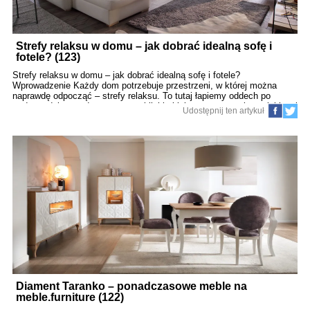
Strefy relaksu w domu – jak dobrać idealną sofę i
fotele? (123)
Strefy relaksu w domu – jak dobrać idealną sofę i fotele?
Wprowadzenie Każdy dom potrzebuje przestrzeni, w której można
naprawdę odpocząć – strefy relaksu. To tutaj łapiemy oddech po
trudnym dniu, spędzamy czas z bliskimi lub zanurzamy się w ulubionej
Udostępnij ten artykuł
książce. Kluczowym elementem tej przestrzeni są wygodne,
funkcjonalne i estetyczne meble: sofy i fotele. Jak dobrać te idealne,
które zapewnią nam nie tylko komfort, ale także będą harmonizować z
wystrojem wnętrza? W tym poradniku krok po kroku doradzimy, na co
zwrócić uwagę przy wyborze sof i foteli do strefy relaksu. 1. Strefa
relaksu – więcej niż wygoda 1.1. Znaczenie odpowiednio
zaprojektowanej przestrzeni Strefa relaksu: Poprawia samopoczucie,
Sprzyja regeneracji i zdrowiu psychicznemu, Wzmacnia więzi
rodzinne. Warto stworzyć ją w taki sposób, aby była: Ergono
Diament Taranko – ponadczasowe meble na
meble.furniture (122)