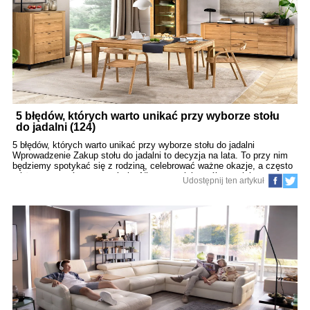
Estetyka utrzymana przez lata, Wpływ na środowisko – mniej
odpadów. Solidne meble to inwestycja w jakość życia i świadome
podejście do konsumpcji. 2. Materiały – fundament trwa
5 błędów, których warto unikać przy wyborze stołu
do jadalni (124)
5 błędów, których warto unikać przy wyborze stołu do jadalni
Wprowadzenie Zakup stołu do jadalni to decyzja na lata. To przy nim
będziemy spotykać się z rodziną, celebrować ważne okazje, a często
także pracować czy uczyć się. Niestety, wiele osób popełnia
Udostępnij ten artykuł
podstawowe błędy przy wyborze tego kluczowego mebla, które mogą
skutkować niewygodą, brakiem funkcjonalności lub niedopasowaniem
do przestrzeni. W tym artykule opiszemy 5 najczęstszych błędów i
podpowiemy, jak ich uniknąć, by stół do jadalni był inwestycją, która
codziennie przynosi satysfakcję. 1. Błąd pierwszy: Zły rozmiar stołu
1.1. Niedostosowanie wielkości do przestrzeni Kupując stół, łatwo
wpaść w pułapkę zachwytu nad pięknym, ale zbyt dużym lub zbyt
małym modelem. Jeśli stół jest za duży: Zagraci przestrzeń, Utrudni
poruszanie się po jadalni, Spr