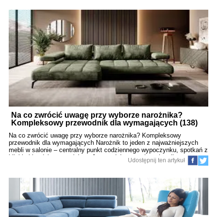
komfortowej i modnej. Przedstawiamy 10 pomysłów, które pomogą
stworzyć salon wyróżniający się charakterem i nowoczesnym
wyczuciem stylu. 1. Łączenie natury z designem – Wybór materiałów
takich jak dąb, orzech, piaskowiec i blok granitu wprowadzających
naturalny akcent. – Obicia mebli z tkanin o naturalnym splocie i
neutralnych odcieniach. – Dodanie żywych roślin, zarówno dużych
donic jak i subtelnych zielonych dodatków. – Konstrukcje mebli z
widocznymi detalami drewna, naturalnym
Na co zwrócić uwagę przy wyborze narożnika?
Kompleksowy przewodnik dla wymagających (138)
Na co zwrócić uwagę przy wyborze narożnika? Kompleksowy
przewodnik dla wymagających Narożnik to jeden z najważniejszych
mebli w salonie – centralny punkt codziennego wypoczynku, spotkań z
bliskimi i rodzinnego relaksu. Jego wybór ma wpływ nie tylko na
Udostępnij ten artykuł
wygodę użytkowania, ale także na funkcjonalność, estetykę i
atmosferę całego wnętrza. Zanim zdecydujesz się na konkretny
model, warto przemyśleć szereg istotnych aspektów – od wymiarów,
poprzez konstrukcję i tapicerkę, aż po mechanizmy i styl aranżacji.
Dzięki temu wybór będzie świadomy, a narożnik będzie służyć przez
lata. 1. Wymiary i układ narożnika 1.1 Dopasowanie do przestrzeni
Podstawą jest dokładne zmierzenie przestrzeni, w którą ma wpasować
się narożnik. Wymiaruj zarówno dostępne miejsce pod ścianą, jak i