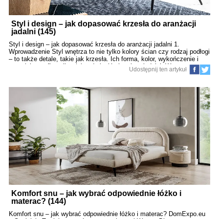
Styl i design – jak dopasować krzesła do aranżacji
jadalni (145)
Styl i design – jak dopasować krzesła do aranżacji jadalni 1.
Wprowadzenie Styl wnętrza to nie tylko kolory ścian czy rodzaj podłogi
– to także detale, takie jak krzesła. Ich forma, kolor, wykończenie i
materiał potrafią całkowicie odmienić charakter jadalni. W tym
Udostępnij ten artykuł
poradniku pokażemy, jak dobrać krzesła, które będą spójnym i
stylowym elementem aranżacji. 2. Zrozumienie stylów wnętrzarskich
Aby dopasować krzesła do jadalni, najpierw musisz określić styl
dominujący w przestrzeni. Oto najpopularniejsze z nich: Styl
skandynawski – jasne kolory, drewno, prostota. Krzesła najczęściej z
naturalnych materiałów. Styl loftowy – metal, surowe drewno, ciemna
kolorystyka. Idealne będą krzesła z metalowymi nogami. Styl glamour
– welur, złote elementy, elegancja. Krzesła tapicerowane z ozdobnymi
detalami. Styl klasyczny &
Komfort snu – jak wybrać odpowiednie łóżko i
materac? (144)
Komfort snu – jak wybrać odpowiednie łóżko i materac? DomExpo.eu