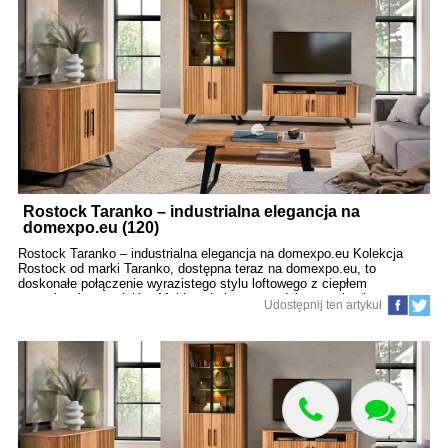
santos – subtelność i charakter Kolorystyka dąb santos to delikatna
struktura drewna, która nadaje meblom szlachetny, przytulny wygląd.
Charakterystyczne pionowe frezowania i czarne, smukłe uchwyty
dodają im lekko industrialnego charakteru, który świetnie komponuje
się zarówno z jasnymi, jak i ciemniejszymi aranżacjami.
Funkcjonalność w eleganckiej formie – tylko na domexpo.eu Kolekcja
Santos I, dostępna
Rostock Taranko – industrialna elegancja na
domexpo.eu (120)
Rostock Taranko – industrialna elegancja na domexpo.eu Kolekcja
Rostock od marki Taranko, dostępna teraz na domexpo.eu, to
doskonałe połączenie wyrazistego stylu loftowego z ciepłem
naturalnych materiałów. Meble w kolorystyce dąb naturalny i czarny
Udostępnij ten artykuł
mat tworzą efektowną, a jednocześnie przytulną przestrzeń, idealną
dla miłośników nowoczesnych i industrialnych wnętrz. Styl z
charakterem – odkryj Rostock na domexpo.eu Czarne matowe
wykończenia kontrastujące z rysunkiem drewna to znak rozpoznawczy
kolekcji Rostock, która doskonale wpisuje się w stylistykę
nowoczesnych mieszkań, loftów i biur domowych. To propozycja dla
tych, którzy chcą wprowadzić do swojego wnętrza odrobinę surowej
elegancji bez rezygnacji z komfortu. Praktyczność i design w jednym
W domexpo.eu znajdziesz pełną gamę mebli Rostock: od szafek RTV,