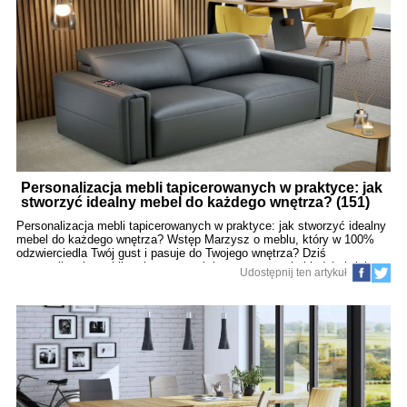
Personalizacja mebli tapicerowanych w praktyce: jak
stworzyć idealny mebel do każdego wnętrza? (151)
Personalizacja mebli tapicerowanych w praktyce: jak stworzyć idealny
mebel do każdego wnętrza? Wstęp Marzysz o meblu, który w 100%
odzwierciedla Twój gust i pasuje do Twojego wnętrza? Dziś
personalizacja mebli tapicerowanych jest prostsza niż kiedykolwiek.
Udostępnij ten artykuł
Dzięki zaawansowanym rozwiązaniom możesz samodzielnie
zdecydować o niemal każdym detalu: od tkaniny, przez kształt i
funkcje, aż po kolor nici. Dowiedz się, jak krok po kroku
spersonalizować kanapę, narożnik czy fotel, aby były nie tylko
wygodne, ale i wyjątkowe. 1. Personalizacja tkaniny – od faktury po
odporność Tkanina to nie tylko kolor, ale również faktura i właściwości
użytkowe. Przy personalizacji możesz wybrać: gładkie mikrofazy,
welury o głębokim połysku, plecionki o wyrazistej strukturze, skóry
naturalne i ekologiczne. Warto zwrócić uwagę na parametry, jak odp