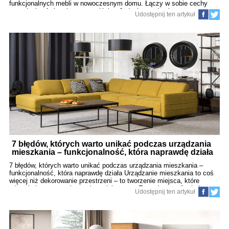
funkcjonalnych mebli w nowoczesnym domu. Łączy w sobie cechy
wygodnej sofy i praktycznego łóżka. Jednak przed zakupem warto
Udostępnij ten artykuł
zadać sobie kilka kluczowych pytań: kiedy faktycznie warto
inwestować w taki mebel? Czy w każdej sytuacji się sprawdzi? Jak
wybrać odpowiedni model? W tym artykule znajdziesz odpowiedzi na
wszystkie te pytania – konkretnie, rzeczowo i bez marketingowych
sztuczek. 1. Czym dokładnie jest rozkładana kanapa? Rozkładana
kanapa to sofa, która posiada mechanizm umożliwiający
przekształcenie jej w miejsce do spania. Niektóre modele są
przeznaczone do sporadycznego użytku (np. dla gości), inne z kolei
zaprojektowano z myślą o codziennym spaniu. Kluczowe cechy:
funkcja rozkładania (różne system
7 błędów, których warto unikać podczas urządzania
mieszkania – funkcjonalność, która naprawdę działa
(134)
7 błędów, których warto unikać podczas urządzania mieszkania –
funkcjonalność, która naprawdę działa Urządzanie mieszkania to coś
więcej niż dekorowanie przestrzeni – to tworzenie miejsca, które
odpowiada na potrzeby życia codziennego. Estetyka to tylko jedna
Udostępnij ten artykuł
strona medalu. Kluczem do komfortu jest funkcjonalność, przemyślana
ergonomia i praktyczne rozwiązania. W tym artykule przedstawiamy 7
najczęstszych błędów, które mogą znacznie obniżyć jakość życia w
nowym wnętrzu – wraz z konkretnymi sposobami, jak ich uniknąć. 1.
Brak planu funkcjonalnego Jednym z największych grzechów