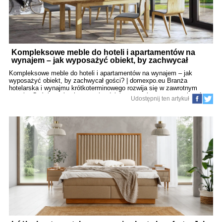
Kompleksowe meble do hoteli i apartamentów na
wynajem – jak wyposażyć obiekt, by zachwycał
gości? | domexpo.eu (150)
Kompleksowe meble do hoteli i apartamentów na wynajem – jak
wyposażyć obiekt, by zachwycał gości? | domexpo.eu Branża
hotelarska i wynajmu krótkoterminowego rozwija się w zawrotnym
tempie. Goście stają się coraz bardziej wymagający, a ocena komfortu
Udostępnij ten artykuł
pobytu opiera się już nie tylko na lokalizacji czy obsłudze, lecz w
dużej mierze na jakości i estetyce wyposażenia. Meble do hoteli i
apartamentów na wynajem stanowią więc nie tylko praktyczne
elementy wnętrza, ale również potężne narzędzie marketingowe i
sposób na budowanie wyjątkowego doświadczenia gościa. W tym
artykule omówimy: jakie meble są niezbędne w hotelach i
apartamentach na wynajem, jak dobrać je do standardu obiektu, jakie
style i materiały sprawdzą się najlepiej, jak planować budżet na
wyposażenie, a także dlaczego warto inwestować w meble na wymiar i
wsp