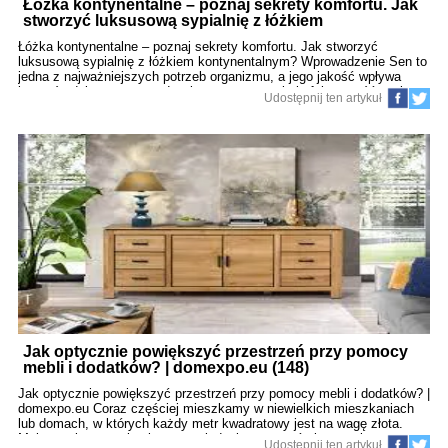
Łóżka kontynentalne – poznaj sekrety komfortu. Jak
stworzyć luksusową sypialnię z łóżkiem
kontynentalnym? (149)
Łóżka kontynentalne – poznaj sekrety komfortu. Jak stworzyć
luksusową sypialnię z łóżkiem kontynentalnym? Wprowadzenie Sen to
jedna z najważniejszych potrzeb organizmu, a jego jakość wpływa
bezpośrednio na nasze zdrowie, samopoczucie i efektywność w ciągu
Udostępnij ten artykuł
dnia. Coraz więcej osób szuka więc rozwiązań, które podniosą komfort
nocnego wypoczynku. Łóżka kontynentalne, znane z luksusowych
hoteli, w ostatnich latach stały się marzeniem wielu właścicieli domów
i mieszkań. Czym dokładnie są, jak działają i jak wybrać najlepsze
łóżko kontynentalne dla siebie? Zapraszamy do lektury obszernego
poradnika, który rozwieje Twoje wątpliwości i pomoże stworzyć
wyjątkową, elegancką sypialnię. Co wyróżnia łóżko kontynentalne?
Łóżko kontynentalne to przede wszystkim unikalna budowa, w której
zamiast tradycyjnego st
Jak optycznie powiększyć przestrzeń przy pomocy
mebli i dodatków? | domexpo.eu (148)
Jak optycznie powiększyć przestrzeń przy pomocy mebli i dodatków? |
domexpo.eu Coraz częściej mieszkamy w niewielkich mieszkaniach
lub domach, w których każdy metr kwadratowy jest na wagę złota.
Małe pomieszczenia nie muszą jednak oznaczać ciasnoty i
Udostępnij ten artykuł