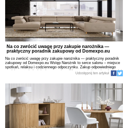
domach, a także nowoczesnych apartamentach. 1. Salon z sofą w
centrum – wyspa komfortu Zamiast ustawiać sofę pod ścianą, postaw
ją na środku salonu, dz
Na co zwrócić uwagę przy zakupie narożnika —
praktyczny poradnik zakupowy od Domexpo.eu
(155)
Na co zwrócić uwagę przy zakupie narożnika — praktyczny poradnik
zakupowy od Domexpo.eu Wstęp Narożnik to serce salonu – miejsce
spotkań, relaksu i codziennego odpoczynku. Zakup odpowiedniego
modelu może jednak być wyzwaniem. W tym artykule podpowiemy, jak
Udostępnij ten artykuł
wybrać narożnik idealny: funkcjonalny, trwały i dopasowany do
Twojego stylu życia oraz wnętrza. Sprawdź, na co zwrócić uwagę
przed podjęciem decyzji zakupowej. 1. Przeznaczenie narożnika Do
codziennego spania Jeśli narożnik ma służyć jako łóżko na co dzień,
ważna będzie jakość mechanizmu rozkładania oraz typ materaca.
Wybieraj modele z materacem bonellowym, piankowym HR lub
sprężynami kieszeniowymi – zapewniają komfort snu zbliżony do
łóżka. Do wypoczynku i spotkań Gdy zależy Ci przede wszystkim na
wygodnym miejscu do siedzenia i spędzania czasu z rodziną czy
gośćmi, postaw na komfo