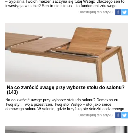
– Sypialnia Twoich marzeń zaczyna się tutaj Wstęp: Dlaczego sen to
inwestycja w siebie? Sen to nie luksus – to fundament zdrowego
życia. Ciało i umysł regenerują się nocą, a to, jak się wyśpimy, wpływa
Udostępnij ten artykuł
na nasze samopoczucie, koncentrację, nastrój i nawet odporność. W
tym artykule DomExpo.eu pomożemy Ci wybrać idealne łóżko i
materac, które zapewnią maksymalny komfort snu, styl i
funkcjonalność, jakiej potrzebujesz w nowoczesnym domu. 1. Jak
łóżko wpływa na jakość snu? Więcej niż mebel Łóżko to nie tylko rama
i materac – to centrum wypoczynku, miejsce relaksu, przestrzeń, w
której zaczynasz i kończysz każdy dzień. Wybierz świadomie:
Odpowiednia wielkość, Stabilna konstrukcja, Styl dopasowany do
wnętrza, Możliwość personalizacji – kolor, zagłówek, tapicerka. 2.
Wymiary łóżka – komfort bez kom
Na co zwrócić uwagę przy wyborze stołu do salonu?
(143)
Na co zwrócić uwagę przy wyborze stołu do salonu? Domexpo.eu –
Twój styl, Twoja przestrzeń, Twój stół Wstęp – stół jako serce
domowego salonu W salonie, gdzie krzyżują się ścieżki codziennego
życia – rodzinne obiady, wieczorne rozmowy, praca zdalna i spotkania
Udostępnij ten artykuł
z przyjaciółmi – stół staje się czymś więcej niż tylko meblem. To
przestrzeń wspólnego bycia. Wybór stołu do salonu wymaga zatem
uwzględnienia funkcji, estetyki, ergonomii oraz charakteru
domowników. Domexpo.eu przedstawia kompletny poradnik zakupowy,