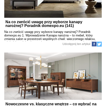
Na co zwrócić uwagę przy wyborze kanapy
narożnej? Poradnik domexpo.eu (141)
Na co zwrócić uwagę przy wyborze kanapy narożnej? Poradnik
domexpo.eu 1. Wprowadzenie Kanapa narożna – to mebel, który
zmienia salon w przestrzeń wspólnych chwil: wieczornego relaksu,
odwiedzin gości, odpoczynku po pracy, a czasem nawet drzemki.
Udostępnij ten artykuł
Dlatego warto wybrać dobrze: nie tylko pod względem wyglądu – ale
też wygody, funkcjonalności i dopasowania do stylu życia. Dzięki
domexpo.eu poznasz najważniejsze cechy dobrego narożnika oraz…
czego unikać! 2. Dopasowanie do przestrzeni i układu salonu Rozmiar
ma znaczenie Zmierz dokładnie długości ścian, odległości od okien i
drzwi. Kanapa powinna być proporcjonalna do pomieszczenia – zbyt
duża „zje” przestrzeń, a za mała straci na efektowności. Kierunek
montażu W zależności od układu – licho zamówić mebel bez
określenia, czy lewy czy prawy narożnik będzie pa
Nowoczesne vs. klasyczne wnętrze – co wybrać na