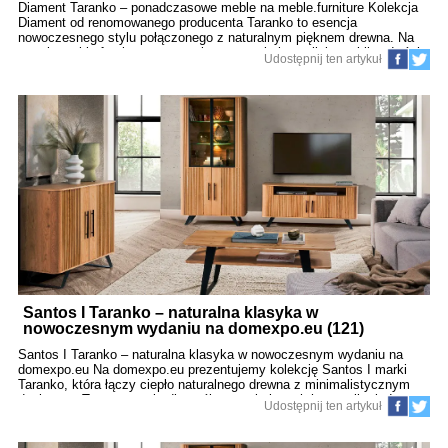
Diament Taranko – ponadczasowe meble na meble.furniture Kolekcja
Diament od renomowanego producenta Taranko to esencja
nowoczesnego stylu połączonego z naturalnym pięknem drewna. Na
stronie meble.furniture prezentujemy tę wyjątkową linię mebli w dwóch
Udostępnij ten artykuł
wariantach kolorystycznych – dąb diament z białym matem oraz dąb
diament z grafitowym matem. To propozycja dla tych, którzy cenią
wyrafinowaną prostotę, elegancję i jakość wykonania. Design, który
inspiruje Meble z kolekcji Diament przyciągają wzrok subtelnym
kontrastem i starannym wykończeniem. Naturalny dąb diament wnosi
do wnętrza ciepło i przytulność, natomiast biel i grafit w matowym
wykończeniu dodają nowoczesnego charakteru. Całość tworzy
harmonijny, ale wyrazisty styl, idealnie wpisujący się w modne
wnętrza. Przemyślana funkcjonalność Na meble.furniture znajdziesz
bogaty wybór brył z tej
Santos I Taranko – naturalna klasyka w
nowoczesnym wydaniu na domexpo.eu (121)
Santos I Taranko – naturalna klasyka w nowoczesnym wydaniu na
domexpo.eu Na domexpo.eu prezentujemy kolekcję Santos I marki
Taranko, która łączy ciepło naturalnego drewna z minimalistycznym
designem. To propozycja dla osób poszukujących harmonii między
Udostępnij ten artykuł
nowoczesnością a klasycznym stylem. Meble w odcieniu dąb santos
doskonale odnajdują się we wnętrzach urządzonych w duchu
skandynawskim, nowoczesnym czy minimalistycznym. Ciepło dębu