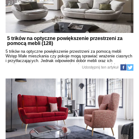
5 trików na optyczne powiększenie przestrzeni za
pomocą mebli (128)
5 trików na optyczne powiększenie przestrzeni za pomocą mebli
Wstęp Małe mieszkania czy pokoje mogą sprawiać wrażenie ciasnych
i przytłaczających. Jednak odpowiedni dobór mebli oraz ich
rozmieszczenie może znacząco wpłynąć na optyczne powiększenie
Udostępnij ten artykuł
przestrzeni. W tym artykule przedstawiamy 5 skutecznych trików,
które pomogą stworzyć wrażenie większego i bardziej przestronnego
wnętrza.​ 1. Jasne kolory mebli Meble w jasnych odcieniach, takich jak
biel, beż czy jasne drewno, odbijają światło i sprawiają, że
pomieszczenie wydaje się większe. Unikaj ciemnych, masywnych
mebli, które mogą przytłaczać przestrzeń.​ 2. Meble na nóżkach Meble
z widoczną przestrzenią pod spodem, takie jak sofy czy komody na
nóżkach, dodają lekkości wnętrzu i pozwalają na swobodny przepływ
światła, co optycznie powiększa pomieszczenie.​ 3. Wielofunkcyjne
meble