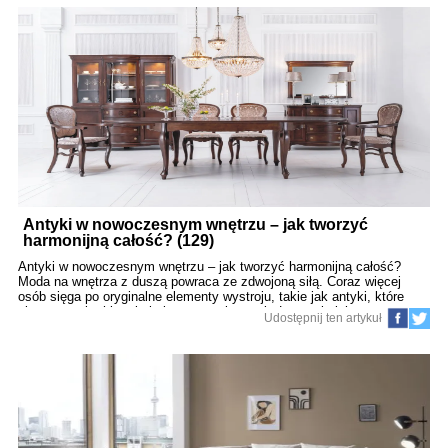
rozmiar i materiał wykonania, aż po funkcje dodatkowe, takie jak
pojemnik na pościel czy wezgłowie z półką. Ten poradnik ma na celu
szczegółowe przedstawienie wszystkich istotnych aspektów, które
warto wziąć pod uwagę podczas wyboru idealnego łóżka. Dowiesz się,
które modele sprawdzają się w małych mieszkaniach, jakie łóżko
będzie najlepsze do przestronnej sypialni, oraz jak dobrać odpowiedni
m
Antyki w nowoczesnym wnętrzu – jak tworzyć
harmonijną całość? (129)
Antyki w nowoczesnym wnętrzu – jak tworzyć harmonijną całość?
Moda na wnętrza z duszą powraca ze zdwojoną siłą. Coraz więcej
osób sięga po oryginalne elementy wystroju, takie jak antyki, które
niosą ze sobą historię i niepowtarzalny urok. Łączenie ich z
Udostępnij ten artykuł
nowoczesnym designem pozwala stworzyć przestrzenie pełne
kontrastów, ale i harmonii. W tym artykule pokażemy, jak krok po
kroku wprowadzić antyki do współczesnych wnętrz, unikając chaosu i
stylistycznego dysonansu. To propozycja dla tych, którzy szukają
oryginalności i chcą nadać swojemu mieszkaniu indywidualny
charakter. 1. Dlaczego warto łączyć antyki z nowoczesnością?
Przełamywanie schematów i monotoni. Nadawanie wnętrzu unikalnego
charakteru. Zrównoważony design i idea zero waste. Łączenie historii z
nowoczesnością jako forma świadomej estetyki. 2. Klucz