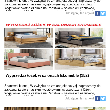
Szanowni klienci, W związku ze zmianą ekspozycji zapraszamy do
zapoznania się z naszymi wyjątkowymi wyprzedażami stołów.
Wyjątkowe okazje czekają na Państwa w salonie w Lesznowoli,
ul.Słoneczna 129. Zapraszamy do salonu. W przypadku pytań
Udostępnij ten artykuł
jesteśmy do dyspozycji 22 6442210
Wyprzedaż łóżek w salonach Ekomeble (152)
Szanowni klienci, W związku ze zmianą ekspozycji zapraszamy do
zapoznania się z naszymi wyjątkowymi wyprzedażami łóżek.
Wyjątkowe okazje czekają na Państwa w salonie w Lesznowoli,
ul.Słoneczna 129. Zapraszamy do salonu. W przypadku pytań
Udostępnij ten artykuł
jesteśmy do dyspozycji 22 6442210