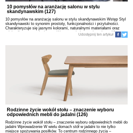
10 pomysłów na aranżację salonu w stylu
skandynawskim (127)
10 pomysłów na aranżację salonu w stylu skandynawskim Wstęp Styl
skandynawski to synonim prostoty, funkcjonalności i przytulności.
Charakteryzuje się jasnymi kolorami, naturalnymi materiałami oraz
minimalistycznym designem. W tym artykule przedstawiamy 10
Udostępnij ten artykuł
inspirujących pomysłów na urządzenie salonu w stylu skandynawskim,
które pomogą stworzyć harmonijną i komfortową przestrzeń.​ 1. Jasna
kolorystyka Podstawą stylu skandynawskiego są jasne barwy, takie
jak biel, szarość czy beż. Stosowanie tych kolorów na ścianach,
podłogach i meblach optycznie powiększa przestrzeń i wprowadza do
wnętrza więcej światła.​ 2. Naturalne materiały Drewno, len, bawełna czy
wełna to materiały często wykorzystywane w skandynawskich
aranżacjach. Drewniane podłogi, meble z jasnego drewna oraz
tekstylia z naturalnych tkanin dodają wnętrzu ciepła i przytulności.​ 3.
Minimalistyczne
Rodzinne życie wokół stołu – znaczenie wyboru
odpowiednich mebli do jadalni (126)
Rodzinne życie wokół stołu – znaczenie wyboru odpowiednich mebli do
jadalni Wprowadzenie W wielu domach stół w jadalni to nie tylko
miejsce spożywania posiłków. To centrum rodzinnego życia –