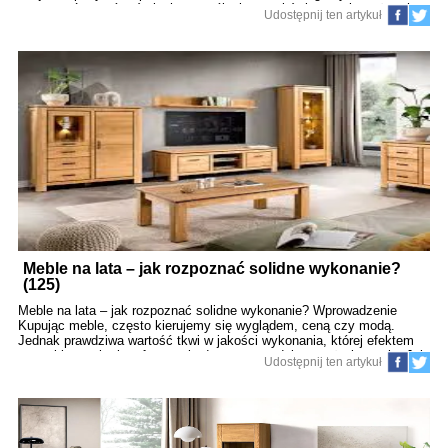
przestrzeń rozmów, śmiechu, wspólnej pracy i świętowania ważnych
Udostępnij ten artykuł
chwil. Wybór odpowiednich mebli do jadalni ma ogromne znaczenie dla
jakości codziennego życia, budowania relacji i tworzenia atmosfery
bliskości. W tym artykule podpowiemy, jak dobrać stół i krzesła, by
stały się prawdziwym sercem domu. 1. Dlaczego stół jest centrum
rodzinnego życia? 1.1. Funkcjonalność i symbolika stołu Stół to:
Miejsce spotkań po całym dniu, Przestrzeń rozmów, dzielenia się
doświadczeniami, Miejsce budowania tradycji rodzinnych, Centrum
świątecznych uroczystości. Nie jest więc zwykłym meblem – jest mi
Meble na lata – jak rozpoznać solidne wykonanie?
(125)
Meble na lata – jak rozpoznać solidne wykonanie? Wprowadzenie
Kupując meble, często kierujemy się wyglądem, ceną czy modą.
Jednak prawdziwa wartość tkwi w jakości wykonania, której efektem
są meble trwałe, komfortowe i odporne na codzienne użytkowanie. Jak
Udostępnij ten artykuł
rozpoznać solidne wykonanie mebli? W tym artykule przedstawiamy
sprawdzone sposoby, abyś mógł inwestować świadomie i cieszyć się
pięknym, funkcjonalnym wyposażeniem przez wiele lat. 1. Dlaczego
warto inwestować w trwałe meble? 1.1. Korzyści wynikające z wyboru
solidnych produktów Oszczędność pieniędzy w długim okresie –
rzadziej trzeba wymieniać meble, Wysoki komfort użytkowania,