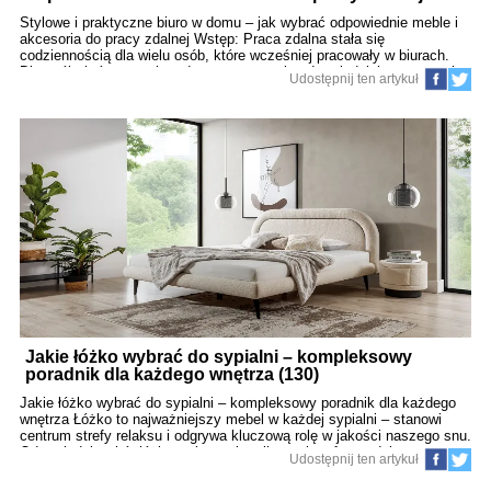
(131)
Stylowe i praktyczne biuro w domu – jak wybrać odpowiednie meble i
akcesoria do pracy zdalnej Wstęp: Praca zdalna stała się
codziennością dla wielu osób, które wcześniej pracowały w biurach.
Dla osób, które pracują z domu, stworzenie odpowiedniej przestrzeni
Udostępnij ten artykuł
jest kluczowe, aby codzienna praca była efektywna, komfortowa i
sprzyjała dobremu samopoczuciu. Stylowe, ale jednocześnie
funkcjonalne biuro, w którym można skupić się na zadaniach, a
zarazem czuć się dobrze, ma ogromne znaczenie. W tym artykule
podpowiadamy, jak urządzić domowe biuro, wybierając odpowiednie
meble i akcesoria. Opowiemy o stylach, które najlepiej sprawdzą się w
pracy zdalnej, oraz jak łączyć estetykę z funkcjonalnością. 1.
Zarządzanie przestrzenią – jak stworzyć biuro w małym pokoju? Praca
w domu często wiąże się z koniecznością zorganizowania biura w
niewielki
Jakie łóżko wybrać do sypialni – kompleksowy
poradnik dla każdego wnętrza (130)
Jakie łóżko wybrać do sypialni – kompleksowy poradnik dla każdego
wnętrza Łóżko to najważniejszy mebel w każdej sypialni – stanowi
centrum strefy relaksu i odgrywa kluczową rolę w jakości naszego snu.
Odpowiedni wybór łóżka wpływa nie tylko na komfort codziennego
Udostępnij ten artykuł
wypoczynku, ale też na estetykę całego wnętrza. Decyzja o zakupie
łóżka powinna uwzględniać wiele czynników: od stylu aranżacji, przez