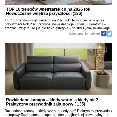
TOP 10 trendów wnętrzarskich na 2025 rok:
Nowoczesne wnętrza przyszłości (136)
TOP 10 trendów wnętrzarskich na 2025 rok: Nowoczesne wnętrza
przyszłości Rok 2025 przynosi nową definicję luksusu i komfortu w
aranżacji wnętrz. To już nie tylko estetyka – to styl życia, równowaga,
technologia oraz odpowiedzialność. Od funkcjonalnych przestrzeni po
Udostępnij ten artykuł
personalizowane rozwiązania – wnętrza coraz lepiej dopasowują się do
rytmu codzienności, pracy hybrydowej i rosnącego znaczenia
wellness. Poznaj 10 najważniejszych trendów wnętrzarskich na 2025
rok, które zdefiniują przyszłość designu i komfortu życia. 1. Zielony
luksus – wnętrze jako przedłużenie natury W 2025 roku domy
zamieniają się w wewnętrzne ogrody. Biophilic design nie jest już
ciekawostką – staje się standardem. Mowa o pełnych ścianach
porośniętych mchem, inteligentnych systemach nawadniających dla
zieleni w salonie, a także donicach z sensorami wilgotności. P
Rozkładane kanapy – kiedy warto, a kiedy nie?
Praktyczny przewodnik zakupowy ( 135)
Rozkładane kanapy – kiedy warto, a kiedy nie? Praktyczny przewodnik
zakupowy Rozkładana kanapa to jeden z najbardziej uniwersalnych i