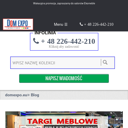
Wakacyjna promocja, zapraszamy do salonów Ekomeble
Menu ☰
+ 48 226-442-210
INFOLINIA
+ 48 226-442-210
Kliknij aby zadzwonić
NAPISZ WIADOMOŚĆ
»
domexpo.eu
Blog