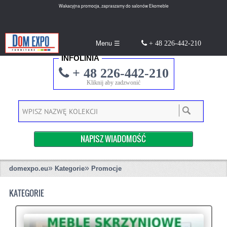
Wakacyjna promocja, zapraszamy do salonów Ekomeble
Menu ☰
+ 48 226-442-210
INFOLINIA
+ 48 226-442-210
Kliknij aby zadzwonić
NAPISZ WIADOMOŚĆ
»
»
domexpo.eu
Kategorie
Promocje
KATEGORIE