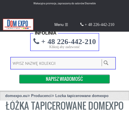
Wakacyjna promocja, zapraszamy do salonów Ekomeble
Menu ☰
+ 48 226-442-210
INFOLINIA
+ 48 226-442-210
Kliknij aby zadzwonić
NAPISZ WIADOMOŚĆ
»
»
domexpo.eu
Producenci
Lozka tapicerowane domexpo
ŁÓŻKA TAPICEROWANE DOMEXPO