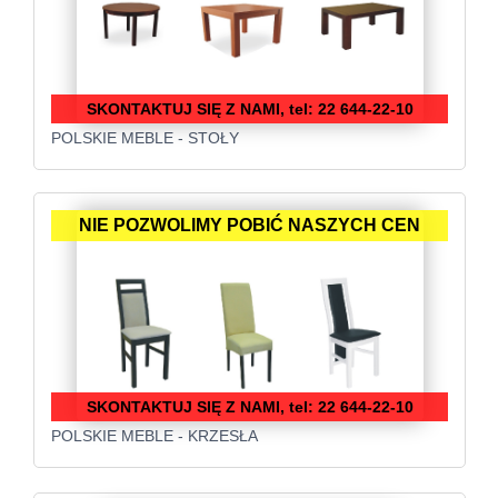
SKONTAKTUJ SIĘ Z NAMI, tel: 22 644-22-10
POLSKIE MEBLE - STOŁY
NIE POZWOLIMY POBIĆ NASZYCH CEN
SKONTAKTUJ SIĘ Z NAMI, tel: 22 644-22-10
POLSKIE MEBLE - KRZESŁA