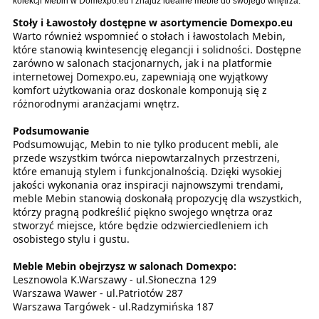
kolekcji Mebin w Domexpo.eu i znajdź idealne meble do swojego wnętrza.
Stoły i Ławostoły dostępne w asortymencie Domexpo.eu
Warto również wspomnieć o stołach i ławostolach Mebin,
które stanowią kwintesencję elegancji i solidności. Dostępne
zarówno w salonach stacjonarnych, jak i na platformie
internetowej Domexpo.eu, zapewniają one wyjątkowy
komfort użytkowania oraz doskonale komponują się z
różnorodnymi aranżacjami wnętrz.
Podsumowanie
Podsumowując, Mebin to nie tylko producent mebli, ale
przede wszystkim twórca niepowtarzalnych przestrzeni,
które emanują stylem i funkcjonalnością. Dzięki wysokiej
jakości wykonania oraz inspiracji najnowszymi trendami,
meble Mebin stanowią doskonałą propozycję dla wszystkich,
którzy pragną podkreślić piękno swojego wnętrza oraz
stworzyć miejsce, które będzie odzwierciedleniem ich
osobistego stylu i gustu.
Meble Mebin obejrzysz w salonach Domexpo:
Lesznowola K.Warszawy - ul.Słoneczna 129
Warszawa Wawer - ul.Patriotów 287
Warszawa Targówek - ul.Radzymińska 187