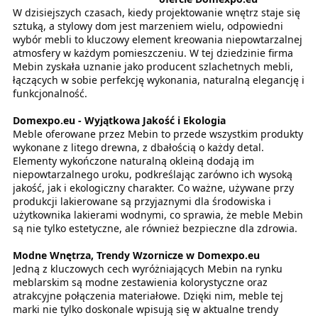
W dzisiejszych czasach, kiedy projektowanie wnętrz staje się
sztuką, a stylowy dom jest marzeniem wielu, odpowiedni
wybór mebli to kluczowy element kreowania niepowtarzalnej
atmosfery w każdym pomieszczeniu. W tej dziedzinie firma
Mebin zyskała uznanie jako producent szlachetnych mebli,
łączących w sobie perfekcję wykonania, naturalną elegancję i
funkcjonalność.
Domexpo.eu - Wyjątkowa Jakość i Ekologia
Meble oferowane przez Mebin to przede wszystkim produkty
wykonane z litego drewna, z dbałością o każdy detal.
Elementy wykończone naturalną okleiną dodają im
niepowtarzalnego uroku, podkreślając zarówno ich wysoką
jakość, jak i ekologiczny charakter. Co ważne, używane przy
produkcji lakierowane są przyjaznymi dla środowiska i
użytkownika lakierami wodnymi, co sprawia, że meble Mebin
są nie tylko estetyczne, ale również bezpieczne dla zdrowia.
Modne Wnętrza, Trendy Wzornicze w Domexpo.eu
Jedną z kluczowych cech wyróżniających Mebin na rynku
meblarskim są modne zestawienia kolorystyczne oraz
atrakcyjne połączenia materiałowe. Dzięki nim, meble tej
marki nie tylko doskonale wpisują się w aktualne trendy