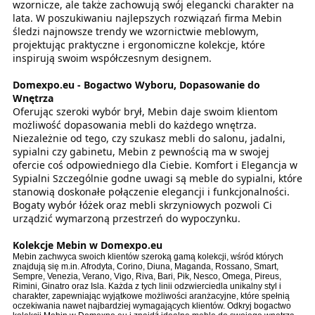
wzornicze, ale także zachowują swój elegancki charakter na
lata. W poszukiwaniu najlepszych rozwiązań firma Mebin
śledzi najnowsze trendy we wzornictwie meblowym,
projektując praktyczne i ergonomiczne kolekcje, które
inspirują swoim współczesnym designem.
Domexpo.eu - Bogactwo Wyboru, Dopasowanie do
Wnętrza
Oferując szeroki wybór brył, Mebin daje swoim klientom
możliwość dopasowania mebli do każdego wnętrza.
Niezależnie od tego, czy szukasz mebli do salonu, jadalni,
sypialni czy gabinetu, Mebin z pewnością ma w swojej
ofercie coś odpowiedniego dla Ciebie. Komfort i Elegancja w
Sypialni Szczególnie godne uwagi są meble do sypialni, które
stanowią doskonałe połączenie elegancji i funkcjonalności.
Bogaty wybór łóżek oraz mebli skrzyniowych pozwoli Ci
urządzić wymarzoną przestrzeń do wypoczynku.
Kolekcje Mebin w Domexpo.eu
Mebin zachwyca swoich klientów szeroką gamą kolekcji, wśród których
znajdują się m.in. Afrodyta, Corino, Diuna, Maganda, Rossano, Smart,
Sempre, Venezia, Verano, Vigo, Riva, Bari, Pik, Nesco, Omega, Pireus,
Rimini, Ginatro oraz Isla. Każda z tych linii odzwierciedla unikalny styl i
charakter, zapewniając wyjątkowe możliwości aranżacyjne, które spełnią
oczekiwania nawet najbardziej wymagających klientów. Odkryj bogactwo