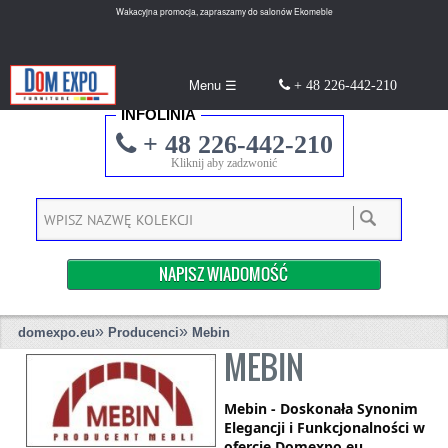
Wakacyjna promocja, zapraszamy do salonów Ekomeble
Menu ☰
+ 48 226-442-210
INFOLINIA
+ 48 226-442-210
Kliknij aby zadzwonić
NAPISZ WIADOMOŚĆ
»
»
domexpo.eu
Producenci
Mebin
MEBIN
Mebin - Doskonała Synonim
Elegancji i Funkcjonalności w
ofercie Domexpo.eu