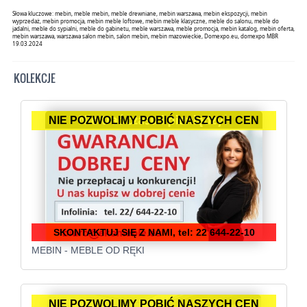
Słowa kluczowe: mebin, meble mebin, meble drewniane, mebin warszawa, mebin ekspozycji, mebin
wyprzedaż, mebin promocja, mebin meble loftowe, mebin meble klasyczne, meble do salonu, meble do
jadalni, meble do sypialni, meble do gabinetu, meble warszawa, meble promocja, mebin katalog, mebin oferta,
mebin warszawa, warszawa salon mebin, salon mebin, mebin mazowieckie, Domexpo.eu, domexpo MBR
19.03.2024
KOLEKCJE
NIE POZWOLIMY POBIĆ NASZYCH CEN
SKONTAKTUJ SIĘ Z NAMI, tel: 22 644-22-10
MEBIN - MEBLE OD RĘKI
NIE POZWOLIMY POBIĆ NASZYCH CEN