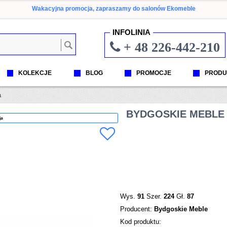
Wakacyjna promocja, zapraszamy do salonów Ekomeble
INFOLINIA
+ 48 226-442-210
KOLEKCJE
BLOG
PROMOCJE
PRODU
a
BYDGOSKIE MEBLE -
ja
Wys.
91
Szer.
224
Gł.
87
Producent:
Bydgoskie Meble
Kod produktu: