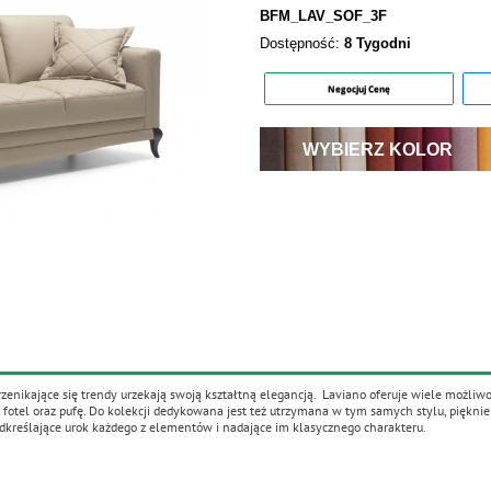
BFM_LAV_SOF_3F
Dostępność:
8 Tygodni
Negocjuj Cenę
WYBIERZ KOLOR
ja
zenikające się trendy urzekają swoją kształtną elegancją. Laviano oferuje wiele możliwoś
, fotel oraz pufę. Do kolekcji dedykowana jest też utrzymana w tym samych stylu, piękn
dkreślające urok każdego z elementów i nadające im klasycznego charakteru.