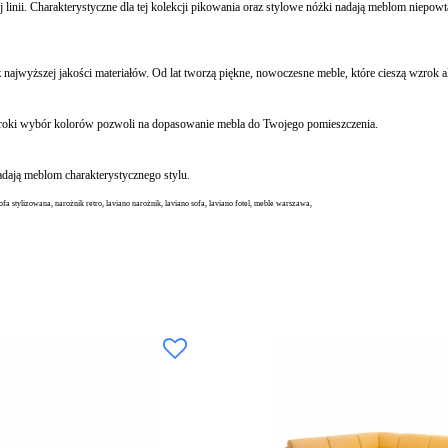
 linii. Charakterystyczne dla tej kolekcji pikowania oraz stylowe nóżki nadają meblom niepo
najwyższej jakości materiałów. Od lat tworzą piękne, nowoczesne meble, które cieszą wzrok 
eroki wybór kolorów pozwoli na dopasowanie mebla do Twojego pomieszczenia.
adają meblom charakterystycznego stylu.
fa stylizowana, narożnik retro, laviano narożnik, laviano sofa, laviano fotel, meble warszawa,