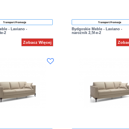
Transport Promocja
Transport Promocja
ble - Laviano -
Bydgoskie Meble - Laviano -
te-2
narożnik 2,5f-e-2
Zobacz Więcej
Zobac