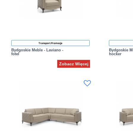
Transport Promocja
Bydgoskie Meble - Laviano -
Bydgoskie Me
fotel
hocker
Zobacz Więcej