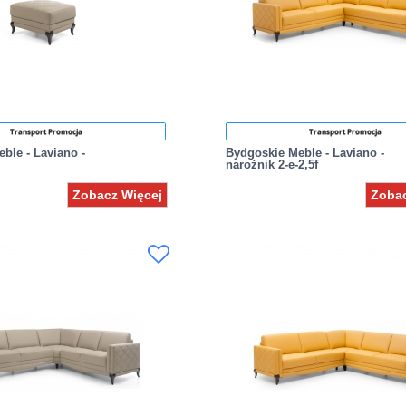
Transport Promocja
Transport Promocja
ble - Laviano -
Bydgoskie Meble - Laviano -
narożnik 2-e-2,5f
Zobacz Więcej
Zobac