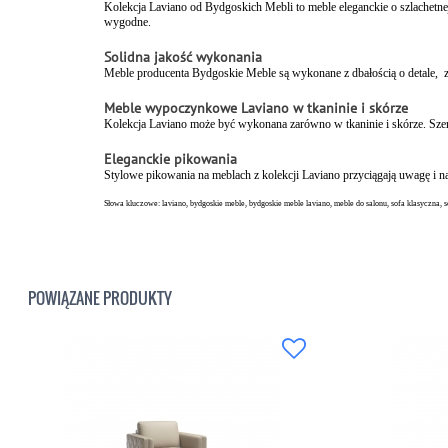
Kolekcja Laviano od Bydgoskich Mebli to meble eleganckie o szlachetnej
wygodne.
Solidna jakość wykonania
Meble producenta Bydgoskie Meble są wykonane z dbałością o detale, z 
Meble wypoczynkowe Laviano w tkaninie i skórze
Kolekcja Laviano może być wykonana zarówno w tkaninie i skórze. Sz
Eleganckie pikowania
Stylowe pikowania na meblach z kolekcji Laviano przyciągają uwagę i n
Słowa kluczowe: laviano, bydgoskie meble, bydgoskie meble laviano, meble do salonu, sofa klasyczna, so
POWIĄZANE PRODUKTY