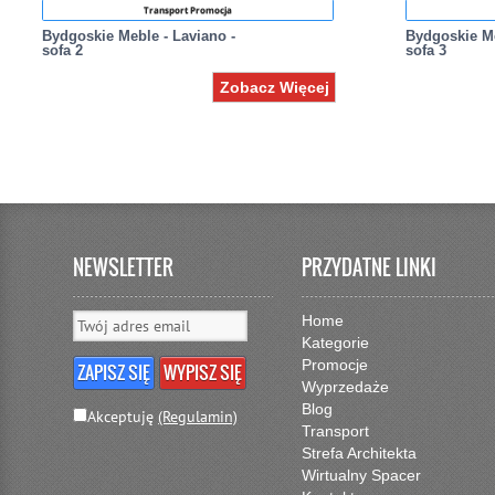
Transport Promocja
Bydgoskie Meble - Laviano -
Bydgoskie Me
sofa 2
sofa 3
Zobacz Więcej
NEWSLETTER
PRZYDATNE LINKI
Home
Kategorie
Promocje
Wyprzedaże
Blog
Akceptuję
(Regulamin)
Transport
Strefa Architekta
Wirtualny Spacer