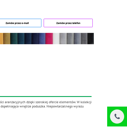
Zamów przez e-mail
Zamów przez telefon
ci aranżacyjnych dzięki szerokiej ofercie elementów. W kolekcji
ie dopełniająca wnętrze poduszka. Niepowtarzalnego wyrazu