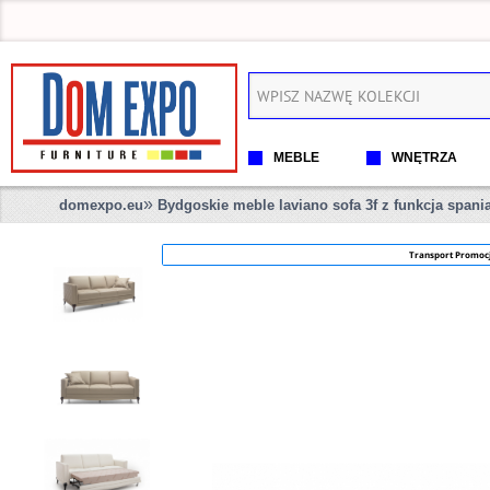
MEBLE
WNĘTRZA
»
domexpo.eu
Bydgoskie meble laviano sofa 3f z funkcja spani
Transport Promoc