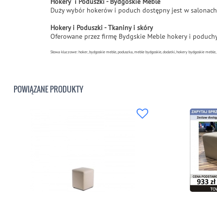
Hokery i Poduszki - Bydgoskie Meble
Duży wybór hokerów i poduch dostępny jest w salonac
Hokery i Poduszki - Tkaniny i skóry
Oferowane przez firmę Bydgskie Meble hokery i poduchy 
Słowa kluczowe: hoker, bydgoskie meble, poduszka, meble bydgoskie, dodatki, hokery bydgoskie meble,
POWIĄZANE PRODUKTY