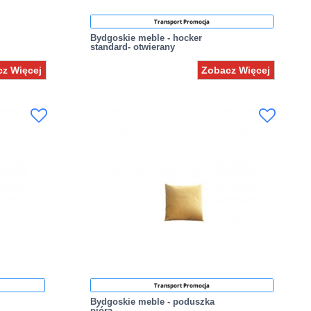
Transport Promocja
Bydgoskie meble - hocker
standard- otwierany
z Więcej
Zobacz Więcej
Transport Promocja
Bydgoskie meble - poduszka
pióra