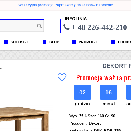
Wakacyjna promocja, zapraszamy do salonów Ekomeble
INFOLINIA
+ 48 226-442-210
KOLEKCJE
BLOG
PROMOCJE
PRODU
DEKORT 
ja
Promocja ważna pr
02
16
godzin
minut
s
Wys.
75,4
Szer.
160
Gł.
90
Producent:
Dekort
Kod produktu:
DEK_POR_T60