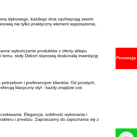
drewna dębowego, każdego dnia zachwycają swoim
tanowią nie tylko praktyczny element wyposażenia,
taranne wykończenie produktów z oferty sklepu
i temu, stoły Dekort stanowią doskonałą inwestycję
Promocja
 potrzebom i preferencjom klientów. Od prostych,
ferują klasyczny styl - każdy znajdzie coś
oczekiwania. Elegancja, solidność wykonania i
akteru i prestiżu. Zapraszamy do zapoznania się z