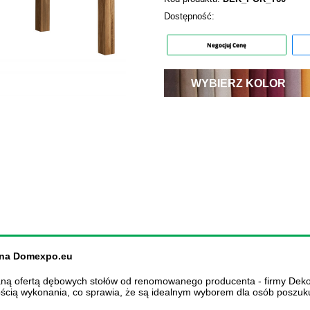
Dostępność:
Negocjuj Cenę
WYBIERZ KOLOR
ja
t na Domexpo.eu
ą ofertą dębowych stołów od renomowanego producenta - firmy Dekort.
ością wykonania, co sprawia, że są idealnym wyborem dla osób poszuku