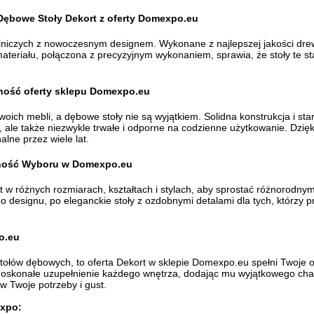
Dębowe Stoły Dekort z oferty Domexpo.eu
ieślniczych z nowoczesnym designem. Wykonane z najlepszej jakości 
materiału, połączona z precyzyjnym wykonaniem, sprawia, że stoły te s
dność oferty sklepu Domexpo.eu
woich mebli, a dębowe stoły nie są wyjątkiem. Solidna konstrukcja i s
 ale także niezwykle trwałe i odporne na codzienne użytkowanie. Dzięk
alne przez wiele lat.
odność Wyboru w Domexpo.eu
w różnych rozmiarach, kształtach i stylach, aby sprostać różnorodnym
designu, po eleganckie stoły z ozdobnymi detalami dla tych, którzy pre
ja
o.eu
h stołów dębowych, to oferta Dekort w sklepie Domexpo.eu spełni Twoje 
 doskonałe uzupełnienie każdego wnętrza, dodając mu wyjątkowego char
 w Twoje potrzeby i gust.
expo: