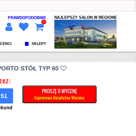
NAJLEPSZY SALON W REGIONE
PRAWDOPODOBNIE
0
CENCI
SKLEPY
PORTO STÓŁ TYP 60
zez:
PROSZĘ O WYCENĘ
50
Expresowa Bezpłatna Wycena
ekund