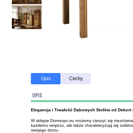
Opis
Cechy
Transport Promoc
OPIS
Elegancja i Trwałość Dębowych Stołów od Dekor
W sklepie Domexpo.eu możemy cieszyć się niezrównan
każdemu wnętrzu, ale także charakteryzują się solidn
swojego domu.