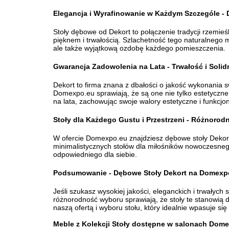
Elegancja i Wyrafinowanie w Każdym Szczególe - 
Stoły dębowe od Dekort to połączenie tradycji rzem
pięknem i trwałością. Szlachetność tego naturalnego 
ale także wyjątkową ozdobę każdego pomieszczenia.
Gwarancja Zadowolenia na Lata - Trwałość i Soli
Dekort to firma znana z dbałości o jakość wykonania s
Domexpo.eu sprawiają, że są one nie tylko estetyczne,
na lata, zachowując swoje walory estetyczne i funkcjon
Stoły dla Każdego Gustu i Przestrzeni - Różnor
W ofercie Domexpo.eu znajdziesz dębowe stoły Dekort 
minimalistycznych stołów dla miłośników nowoczesnego 
odpowiedniego dla siebie.
Transport Promoc
Podsumowanie - Dębowe Stoły Dekort na Domexp
Jeśli szukasz wysokiej jakości, eleganckich i trwałyc
różnorodność wyboru sprawiają, że stoły te stanowią
naszą ofertą i wyboru stołu, który idealnie wpasuje się
Meble z Kolekcji Stoły dostępne w salonach Dom