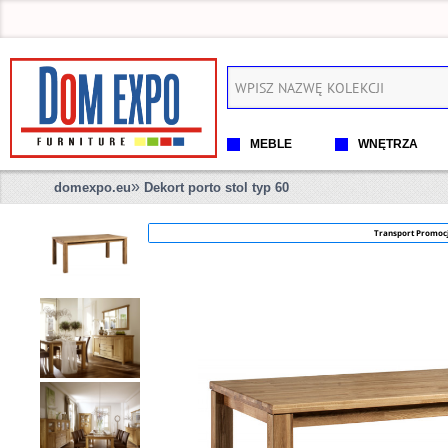
MEBLE
WNĘTRZA
»
domexpo.eu
Dekort porto stol typ 60
Transport Promoc