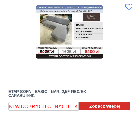
ETAP SOFA - BASIC - NAR. 2,5F-REC/BK
CARABU 9991
Zobacz Więcej
 DOBRYCH CENACH – KONTAKT 536 599 370
MEBLE D