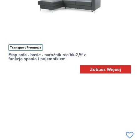
Transport Promocja
Etap sofa - basic - narożnik rec/bk-2,5f z
funkcją spania i pojemnikiem
Zobacz Więcej