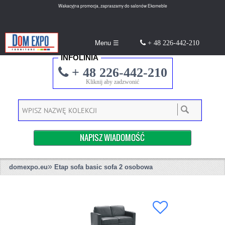
Wakacyjna promocja, zapraszamy do salonów Ekomeble
Menu ☰
+ 48 226-442-210
INFOLINIA
+ 48 226-442-210
Kliknij aby zadzwonić
NAPISZ WIADOMOŚĆ
»
domexpo.eu
Etap sofa basic sofa 2 osobowa