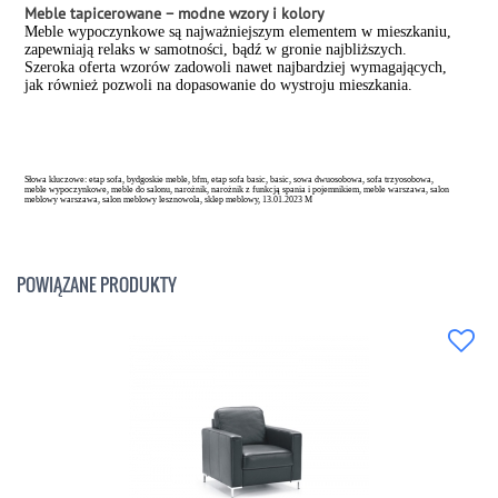
Meble tapicerowane – modne wzory i kolory
Meble wypoczynkowe są najważniejszym elementem w mieszkaniu,
zapewniają relaks w samotności, bądź w gronie najbliższych.
Szeroka oferta wzorów zadowoli nawet najbardziej wymagających,
jak również pozwoli na dopasowanie do wystroju mieszkania.
Słowa kluczowe: etap sofa, bydgoskie meble, bfm, etap sofa basic, basic, sowa dwuosobowa, sofa trzyosobowa,
meble wypoczynkowe, meble do salonu, narożnik, narożnik z funkcją spania i pojemnikiem, meble warszawa, salon
meblowy warszawa, salon meblowy lesznowola, sklep meblowy, 13.01.2023 M
POWIĄZANE PRODUKTY