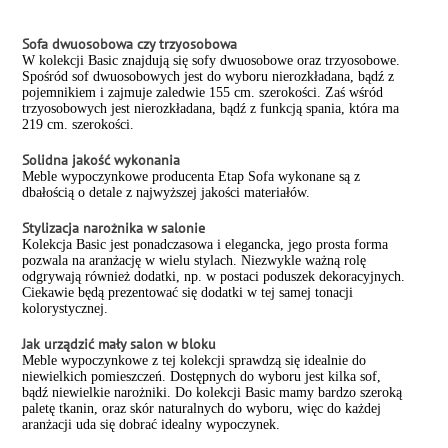
Sofa dwuosobowa czy trzyosobowa
W kolekcji Basic znajdują się sofy dwuosobowe oraz trzyosobowe.
Spośród sof dwuosobowych jest do wyboru nierozkładana, bądź z
pojemnikiem i zajmuje zaledwie 155 cm. szerokości. Zaś wśród
trzyosobowych jest nierozkładana, bądź z funkcją spania, która ma
219 cm. szerokości.
Solidna jakość wykonania
Meble wypoczynkowe producenta Etap Sofa wykonane są z
dbałością o detale z najwyższej jakości materiałów.
Stylizacja narożnika w salonie
Kolekcja Basic jest ponadczasowa i elegancka, jego prosta forma
pozwala na aranżację w wielu stylach. Niezwykle ważną rolę
odgrywają również dodatki, np. w postaci poduszek dekoracyjnych.
Ciekawie będą prezentować się dodatki w tej samej tonacji
kolorystycznej.
Jak urządzić mały salon w bloku
Meble wypoczynkowe z tej kolekcji sprawdzą się idealnie do
niewielkich pomieszczeń. Dostępnych do wyboru jest kilka sof,
bądź niewielkie narożniki. Do kolekcji Basic mamy bardzo szeroką
paletę tkanin, oraz skór naturalnych do wyboru, więc do każdej
aranżacji uda się dobrać idealny wypoczynek.