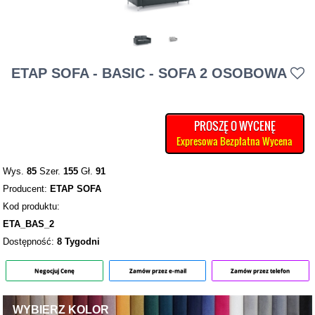
ETAP SOFA - BASIC - SOFA 2 OSOBOWA
PROSZĘ O WYCENĘ
Expresowa Bezpłatna Wycena
Wys.
85
Szer.
155
Gł.
91
Producent:
ETAP SOFA
Kod produktu:
ETA_BAS_2
Dostępność:
8 Tygodni
Negocjuj Cenę
Zamów przez e-mail
Zamów przez telefon
WYBIERZ KOLOR