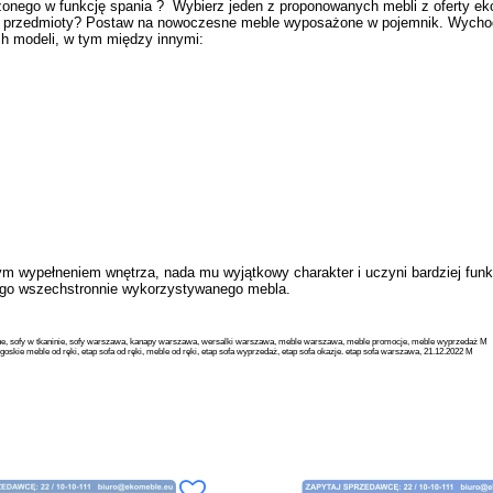
ego w funkcję spania ? Wybierz jeden z proponowanych mebli z oferty ek
ne przedmioty? Postaw na nowoczesne meble wyposażone w pojemnik. Wycho
ch modeli, w tym między innymi:
m wypełneniem wnętrza, nada mu wyjątkowy charakter i uczyni bardziej fu
 tego wszechstronnie wykorzystywanego mebla.
rzane, sofy w tkaninie, sofy warszawa, kanapy warszawa, wersalki warszawa, meble warszawa, meble promocje, meble wyprzedaż M
dgoskie meble od ręki, etap sofa od ręki, meble od ręki, etap sofa wyprzedaż, etap sofa okazje. etap sofa warszawa, 21.12.2022 M