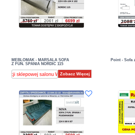
MEBLOMAK - MARSALA SOFA
Point - Sofa 
Z FUN. SPANIA NORDIC 115
Zobacz Więcej
 sklepowej salonu Warszawa Wawer,ul.Patriotów 287 , sprawdź 