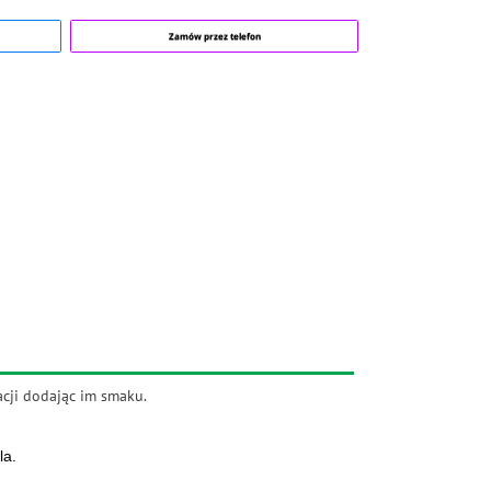
Zamów przez telefon
acji dodając im smaku.
la.