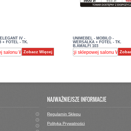
ELEGANT IV -
UNIMEBEL - MOBILO -
 + FOTEL - TK.
WERSALKA + FOTEL - TK.
B.AMALFI 103
Zobacz Więcej
Zobac
dostępność : 536-599-370
u Warszawa Wawer,ul.Patriotów 287 , sprawdź dostępność : 536
ostępny od ręki z ekspozycji sklepowej salonu Warszawa Wawer
Mebel dostępny od ręki z ekspozyc
Mebel dostępny od ręki 
NAJWAŻNIEJSZE INFORMACJE
Regulamin Sklepu
Polityka Prywatności