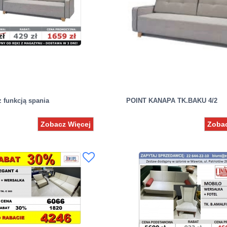
z funkcją spania
POINT KANAPA TK.BAKU 4/2
Zobacz Więcej
Zobac
dostępność : 536-599-370
Mebel dostępny od ręki z ekspozyc
Mebel dostępny od ręki 