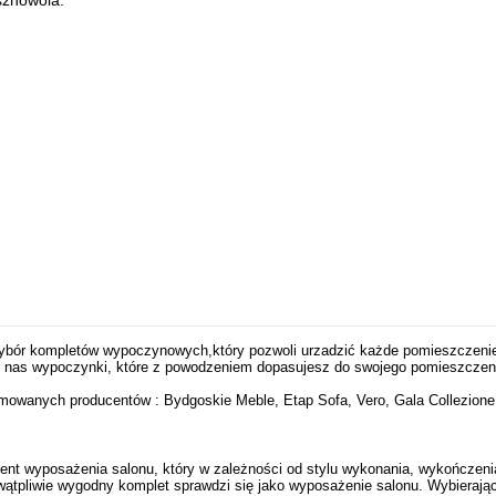
sznowola.
 wybór kompletów wypoczynowych,który pozwoli urzadzić każde pomieszczen
 u nas wypoczynki, które z powodzeniem dopasujesz do swojego pomieszczeni
owanych producentów : Bydgoskie Meble, Etap Sofa, Vero, Gala Collezione,
 wyposażenia salonu, który w zależności od stylu wykonania, wykończenia i
wątpliwie wygodny komplet sprawdzi się jako wyposażenie salonu. Wybieraj