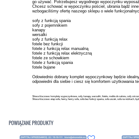
go używać. Potrzebujesz wygodnego wypoczynku wyposażon
Chcesz schować w wypoczynku pościel, ubrania bądź in
wzbogaciliśmy ofertę naszego sklepu o wiele funkcjonalny
sofy z funkcją spania
sofy z pojemnikiem
kanapy
wersalki
sofy z funkcją relax
fotele bez funkcji
fotele z funkcją relax manualną
fotele z funkcją relax elektryczną
fotele ze schowkiem
fotele z funkcją spania
fotele bujane
Odowiednio dobrany komplet wypoczynkowy będzie idealny
odpowiedni dla siebie i ciesz się komfortem użytkowania
Słowa kluczowe: komplety wypoczynkowe, sofy, kanapy, wersalki, fotele, meble do salonu, sofy só
Słowa kluczowe: etap sofa, henry, henry sofa, sofa bez funkcji spania, sofa uszak, sofa na nóżkach, by
POWIĄZANE PRODUKTY