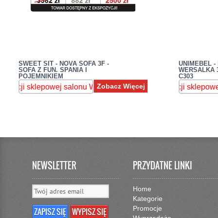
SWEET SIT - NOVA SOFA 3F -
UNIMEBEL - 
SOFA Z FUN. SPANIA I
WERSALKA 3
POJEMNIKIEM
C303
Zobacz Więcej
 sklepowej salonu Warszawa Wawer,ul.Patriotów 287 , sprawdź 
Mebel dostępny od ręki z ekspozycji sklepowej salon
Mebel d
NEWSLETTER
PRZYDATNE LINKI
Home
Kategorie
Promocje