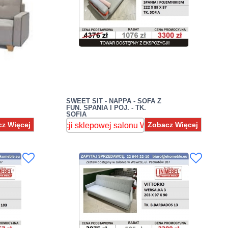
SWEET SIT - NAPPA - SOFA Z
FUN. SPANIA I POJ. - TK.
SOFIA
z Więcej
Zobacz Więcej
ji sklepowej salonu Warszawa Wawer,ul.Patriotów 287 , spraw
z ekspozycji sklepowej salonu Warszawa Wawer,ul.Patriotów 28