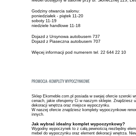
Mebel dostępny w salonie przy ul. Słonecznej 129, Le
Godziny otwarcia salonu:
poniedziałek - piątek 11-20
soboty 11-19
niedziele handlowe 11-18
Dojazd z Ursynowa autobusem 737
Dojazd z Piaseczna autobusem 707
Więcej informacji pod numerem tel. 22 644 22 10
PROMOCJA - KOMPLETY WYPOCZYNKOWE
Sklep Ekomeble.com.pl posiada w swojej ofercie szeroki
cenach, jakie oferujemy Ci w naszym sklepie. Znajdziesz
dekoracji wnętrza oraz miejsce wypoczynku.
W naszej ofercie znajdziesz komplety wypoczynkowe renom
innych.
Jak wybrać idealny komplet wypoczynkowy?
Wygodny wypoczynek to z całą pewnością niezbędny element
mebel do wypoczynku oraz element dekoracji wnętrza. Nie