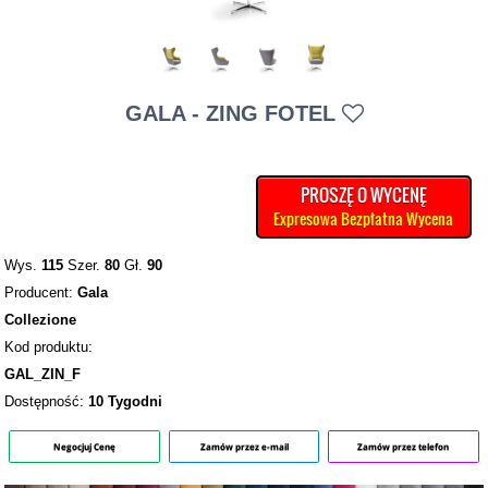
GALA - ZING FOTEL
PROSZĘ O WYCENĘ
Expresowa Bezpłatna Wycena
Wys.
115
Szer.
80
Gł.
90
Producent:
Gala
Collezione
Kod produktu:
GAL_ZIN_F
Dostępność:
10 Tygodni
Negocjuj Cenę
Zamów przez e-mail
Zamów przez telefon