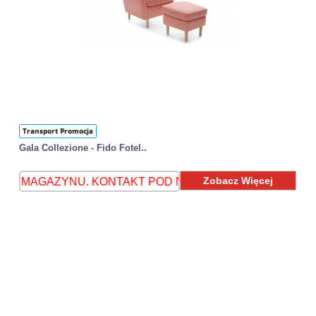
Transport Promocja
Gala Collezione - Fido Fotel..
Zobacz Więcej
ZYNU. KONTAKT POD NUMEREM 608 893 118
MEBLE DO