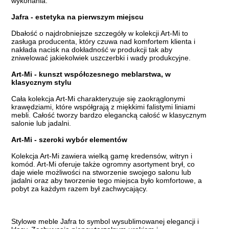
wykonania.
Jafra - estetyka na pierwszym miejscu
Dbałość o najdrobniejsze szczegóły w kolekcji Art-Mi to
zasługa producenta, który czuwa nad komfortem klienta i
nakłada nacisk na dokładność w produkcji tak aby
zniwelować jakiekolwiek uszczerbki i wady produkcyjne.
Art-Mi - kunszt współczesnego meblarstwa, w
klasycznym stylu
Cała kolekcja Art-Mi charakteryzuje się zaokrąglonymi
krawędziami, które współgrają z miękkimi falistymi liniami
mebli. Całość tworzy bardzo elegancką całość w klasycznym
salonie lub jadalni.
Art-Mi - szeroki wybór elementów
Kolekcja Art-Mi zawiera wielką gamę kredensów, witryn i
komód. Art-Mi oferuje także ogromny asortyment brył, co
daje wiele możliwości na stworzenie swojego salonu lub
jadalni oraz aby tworzenie tego miejsca było komfortowe, a
pobyt za każdym razem był zachwycający.
Stylowe meble Jafra to symbol wysublimowanej elegancji i