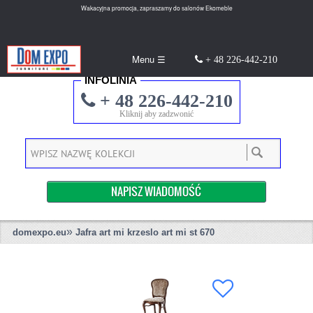
Wakacyjna promocja, zapraszamy do salonów Ekomeble
Menu ☰
+ 48 226-442-210
INFOLINIA
+ 48 226-442-210
Kliknij aby zadzwonić
NAPISZ WIADOMOŚĆ
»
domexpo.eu
Jafra art mi krzeslo art mi st 670