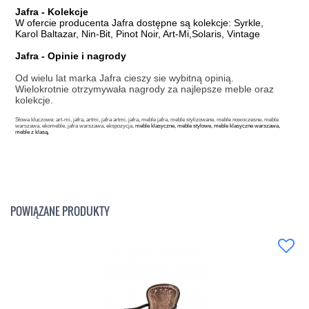
Jafra - Kolekcje
W ofercie producenta Jafra dostępne są kolekcje: Syrkle,
Karol Baltazar, Nin-Bit, Pinot Noir, Art-Mi,Solaris, Vintage
Jafra - Opinie i nagrody
Od wielu lat marka Jafra cieszy sie wybitną opinią.
Wielokrotnie otrzymywała nagrody za najlepsze meble oraz
kolekcje.
Słowa kluczowe: art-mi, jafra, artmi, jafra artmi, jafra, meble jafra, meble stylizowane, meble nowoczesne, meble
warszawa, ekomeble, jafra warszawa, ekspozycja,
meble klasyczne, meble stylowe, meble klasyczne warszawa,
meble z klasą,
POWIĄZANE PRODUKTY