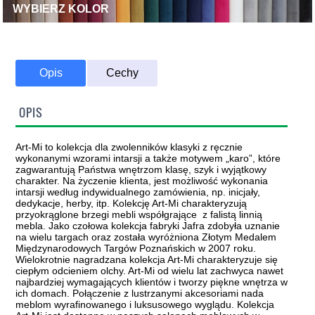
WYBIERZ KOLOR
Opis
Cechy
OPIS
Art-Mi to kolekcja dla zwolenników klasyki z ręcznie
wykonanymi wzorami intarsji a także motywem „karo”, które
zagwarantują Państwa wnętrzom klasę, szyk i wyjątkowy
charakter. Na życzenie klienta, jest możliwość wykonania
intarsji według indywidualnego zamówienia, np. inicjały,
dedykacje, herby, itp. Kolekcję Art-Mi charakteryzują
przyokrąglone brzegi mebli współgrające z falistą linnią
mebla. Jako czołowa kolekcja fabryki Jafra zdobyła uznanie
na wielu targach oraz została wyróżniona Złotym Medalem
Międzynarodowych Targów Poznańskich w 2007 roku.
Wielokrotnie nagradzana kolekcja Art-Mi charakteryzuje się
ciepłym odcieniem olchy. Art-Mi od wielu lat zachwyca nawet
najbardziej wymagających klientów i tworzy piękne wnętrza w
ich domach. Połączenie z lustrzanymi akcesoriami nada
meblom wyrafinowanego i luksusowego wyglądu. Kolekcja