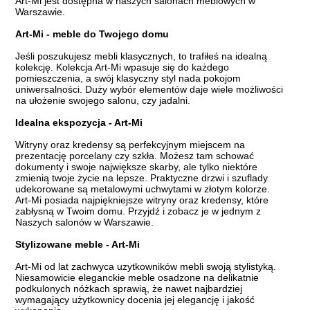
Art-Mi jest dostępna w naszych salonach meblowych w
Warszawie.
Art-Mi - meble do Twojego domu
Jeśli poszukujesz mebli klasycznych, to trafiłeś na idealną
kolekcję. Kolekcja Art-Mi wpasuje się do każdego
pomieszczenia, a swój klasyczny styl nada pokojom
uniwersalności. Duży wybór elementów daje wiele możliwości
na ułożenie swojego salonu, czy jadalni.
Idealna ekspozycja - Art-Mi
Witryny oraz kredensy są perfekcyjnym miejscem na
prezentację porcelany czy szkła. Możesz tam schować
dokumenty i swoje największe skarby, ale tylko niektóre
zmienią twoje życie na lepsze. Praktyczne drzwi i szuflady
udekorowane są metalowymi uchwytami w złotym kolorze.
Art-Mi posiada najpiękniejsze witryny oraz kredensy, które
zabłysną w Twoim domu. Przyjdź i zobacz je w jednym z
Naszych salonów w Warszawie.
Stylizowane meble - Art-Mi
Art-Mi od lat zachwyca uzytkowników mebli swoją stylistyką.
Niesamowicie eleganckie meble osadzone na delikatnie
podkulonych nóżkach sprawią, że nawet najbardziej
wymagający użytkownicy docenia jej elegancję i jakość