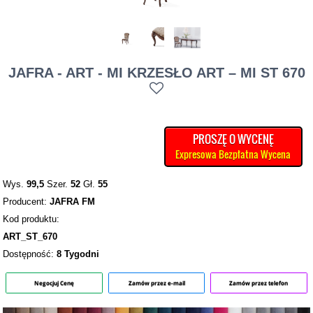
JAFRA - ART - MI KRZESŁO ART – MI ST 670
PROSZĘ O WYCENĘ
Expresowa Bezpłatna Wycena
Wys.
99,5
Szer.
52
Gł.
55
Producent:
JAFRA FM
Kod produktu:
ART_ST_670
Dostępność:
8 Tygodni
Negocjuj Cenę
Zamów przez e-mail
Zamów przez telefon