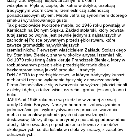
klasy. Zachwycają niepowtarzalnym urokiem i
wdziękiem. Piękne, ciepłe, delikatne w dotyku, urzekają
tradycyjnym wzornictwem, rzemieślniczą solidnością i
ponadczasowym stylem. Meble Jafra są synonimem dobrego
smaku i wyrafinowanego gustu.
Tak pieczołowicie tworzone meble, od 1946 roku powstają w
Karnicach na Dolnym Śląsku. Zakład stolarski, który powstał
tutaj zaraz po wojnie, jest pewnie jednym z najstarszych w
zachodniej Polsce prywatnym przedsiębiorstwem, które
zawsze gromadziło najwybitniejszych
rzemieślników. Pierwszym właścicielem Zakładu Stolarskiego
był Stanisław Bieniek, znany w okolicy artysta i rzemieślnik.
Od 1979 roku firmą Jafra kieruje Franciszek Bieniek, który w
rozbudowanym przez siebie przedsiębiorstwie dba o
bezkompromisową jakość produkcji i tradycję.
Dziś JAFRA to przedsiębiorstwo, w którym tradycyjny kunszt
meblarski i ręczne wykonanie łączy się z nowoczesnością.
Firma Jaspecjalizuje się w tworzeniu najwyższej jakości mebli
z olchy i dębu, a także wiśni, czereśni, grabu, jesionu, klonu i
buku.
JAFRA od 1946 roku ma swą siedzibę w znanej ze swej
urody Dolinie Baryczy. Naszym honorem i zobowiązaniem
jednocześnie jest wykorzystywanie w procesie tworzenia
mebla materiałów pochodzących od sprawdzonych
dostawców, którzy dbają o przyrodę i posiadają odpowiednie
atesty, które świadczą o pochodzeniu drewna z zasobów
ekologicznych, co dla leśników i stolarzy znaczy, z zasobów
odnawialnych.