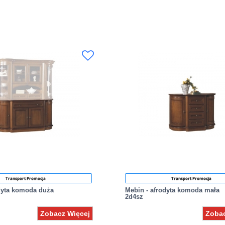
Transport Promocja
Transport Promocja
dyta komoda duża
Mebin - afrodyta komoda mała
2d4sz
Zobacz Więcej
Zobac