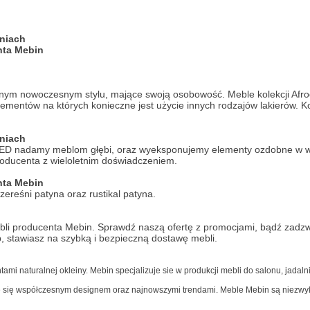
eniach
nta Mebin
lnym nowoczesnym stylu, mające swoją osobowość. Meble kolekcji Afro
ementów na których konieczne jest użycie innych rodzajów lakierów. Ko
eniach
u LED nadamy meblom głębi, oraz wyeksponujemy elementy ozdobne w wi
oducenta z wieloletnim doświadczeniem.
nta Mebin
ereśni patyna oraz rustikal patyna.
li producenta Mebin. Sprawdź naszą ofertę z promocjami, bądź zadzwo
p, stawiasz na szybką i bezpieczną dostawę mebli.
ja
mi naturalnej okleiny. Mebin specjalizuje sie w produkcji mebli do salonu, jadalni,
je się współczesnym designem oraz najnowszymi trendami. Meble Mebin są niezwyk