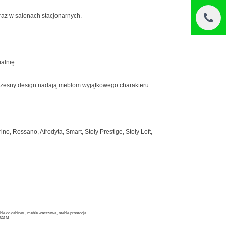
oraz w salonach stacjonarnych.
alnię.
woczesny design nadają meblom wyjątkowego charakteru.
o, Rossano, Afrodyta, Smart, Stoły Prestige, Stoły Loft,
eble do gabinetu, meble warszawa, meble promocja
2023 M