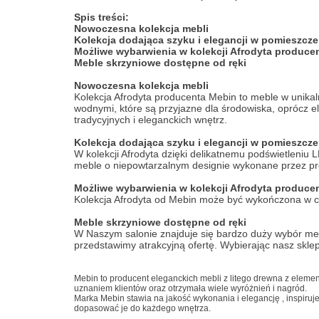
Spis treści:
Nowoczesna kolekcja mebli
Kolekcja dodająca szyku i elegancji w pomieszcz
Możliwe wybarwienia w kolekcji Afrodyta produce
Meble skrzyniowe dostępne od ręki
Nowoczesna kolekcja mebli
Kolekcja Afrodyta producenta Mebin to meble w unika
wodnymi, które są przyjazne dla środowiska, oprócz el
tradycyjnych i eleganckich wnętrz.
Kolekcja dodająca szyku i elegancji w pomieszcz
W kolekcji Afrodyta dzięki delikatnemu podświetleni
meble o niepowtarzalnym designie wykonane przez pr
Możliwe wybarwienia w kolekcji Afrodyta produce
Kolekcja Afrodyta od Mebin może być wykończona w cz
Meble skrzyniowe dostępne od ręki
W Naszym salonie znajduje się bardzo duży wybór meb
przedstawimy atrakcyjną ofertę. Wybierając nasz skle
Transport Promoc
Mebin to producent eleganckich mebli z litego drewna z elementa
uznaniem klientów oraz otrzymała wiele wyróżnień i nagród.
Marka Mebin stawia na jakość wykonania i elegancję , inspiru
dopasować je do każdego wnętrza.