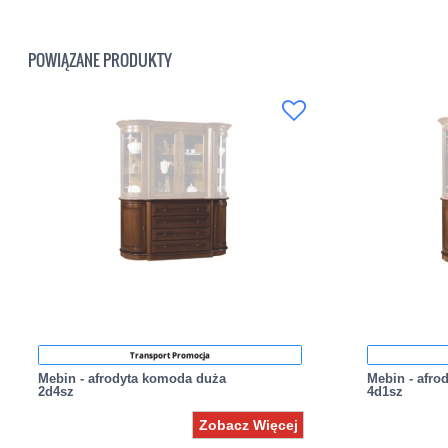
POWIĄZANE PRODUKTY
Transport Promocja
Mebin - afrodyta komoda duża
Mebin - afro
2d4sz
4d1sz
Zobacz Więcej