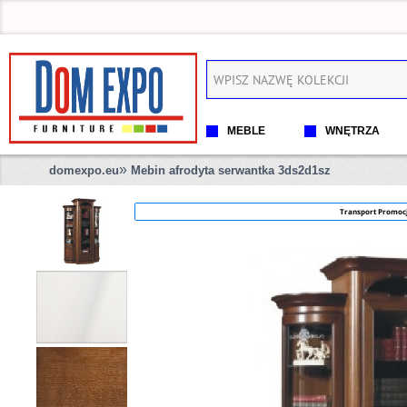
MEBLE
WNĘTRZA
»
domexpo.eu
Mebin afrodyta serwantka 3ds2d1sz
Transport Promoc