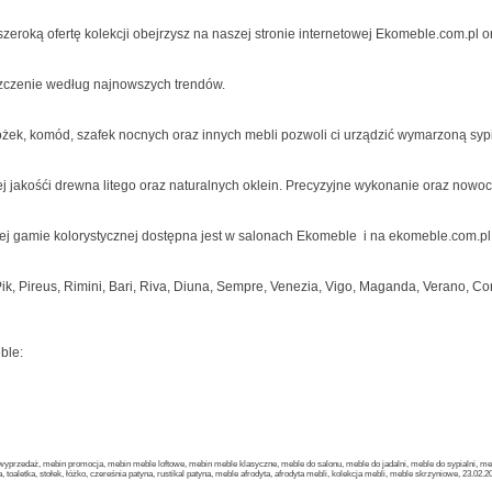
szeroką ofertę kolekcji obejrzysz na naszej stronie internetowej Ekomeble.com.pl 
szczenie według najnowszych trendów.
óżek, komód, szafek nocnych oraz innych mebli pozwoli ci urządzić wymarzoną sypi
zej jakośći drewna litego oraz naturalnych oklein. Precyzyjne wykonanie oraz no
iej gamie kolorystycznej dostępna jest w salonach Ekomeble i na ekomeble.com.pl
, Pireus, Rimini, Bari, Riva, Diuna, Sempre, Venezia, Vigo, Maganda, Verano, Corin
ble:
przedaż, mebin promocja, mebin meble loftowe, mebin meble klasyczne, meble do salonu, meble do jadalni, meble do sypialni, m
fa, toaletka, stołek, łóżko, czereśnia patyna, rustikal patyna, meble afrodyta, afrodyta mebli, kolekcja mebli, meble skrzyniowe, 23.02.