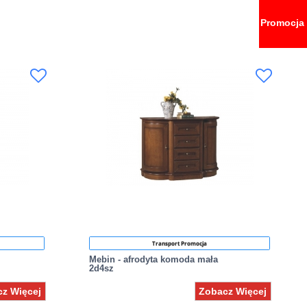
Promocja
Transport Promocja
Mebin - afrodyta komoda mała
2d4sz
z Więcej
Zobacz Więcej