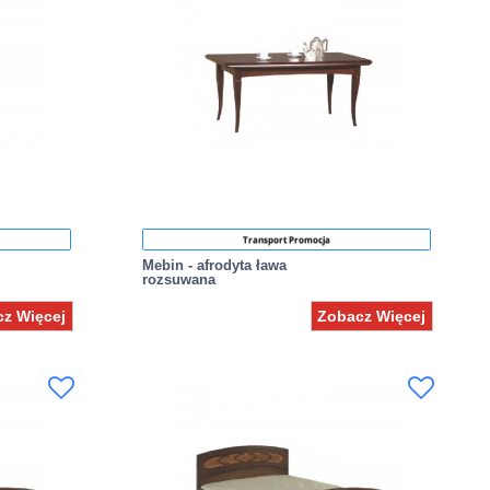
Transport Promocja
Mebin - afrodyta ława
rozsuwana
z Więcej
Zobacz Więcej