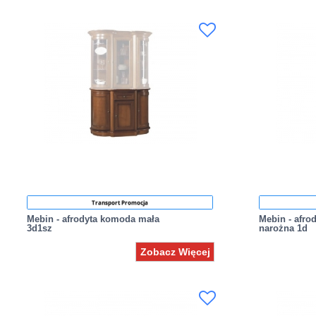
Transport Promocja
Mebin - afrodyta komoda mała
Mebin - afro
3d1sz
narożna 1d
Zobacz Więcej