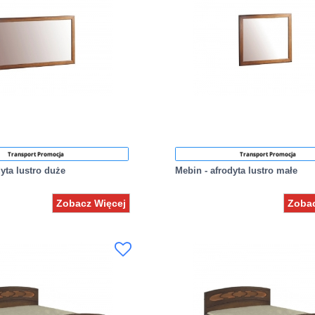
Transport Promocja
Transport Promocja
dyta lustro duże
Mebin - afrodyta lustro małe
Zobacz Więcej
Zobac