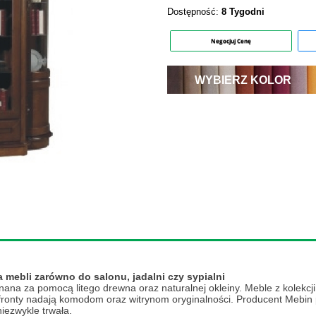
Dostępność:
8 Tygodni
Negocjuj Cenę
WYBIERZ KOLOR
ja
 mebli zarówno do salonu, jadalni czy sypialni
ana za pomocą litego drewna oraz naturalnej okleiny. Meble z kolekcj
 fronty nadają komodom oraz witrynom oryginalności. Producent Mebin 
niezwykle trwała.