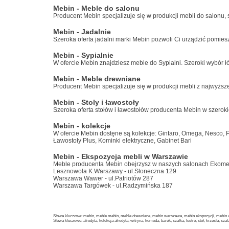
Mebin - Meble do salonu
Producent Mebin specjalizuje się w produkcji mebli do salonu, 
Mebin - Jadalnie
Szeroka oferta jadalni marki Mebin pozwoli Ci urządzić pomie
Mebin - Sypialnie
W ofercie Mebin znajdziesz meble do Sypialni. Szeroki wybór ł
Mebin - Meble drewniane
Producent Mebin specjalizuje się w produkcji mebli z najwyżs
Mebin - Stoly i ławostoły
Szeroka oferta stołów i ławostołów producenta Mebin w szerok
Mebin - kolekcje
W ofercie Mebin dostęne są kolekcje: Gintaro, Omega, Nesco, Pik
Ławostoły Plus, Kominki elektryczne, Gabinet Bari
Mebin - Ekspozycja mebli w Warszawie
Meble producenta Mebin obejrzysz w naszych salonach Ekome
Lesznowola K.Warszawy - ul.Słoneczna 129
Warszawa Wawer - ul.Patriotów 287
Warszawa Targówek - ul.Radzymińska 187
Słowa kluczowe: mebin, meble mebin, meble drewniane, mebin warszawa, mebin ekspozycji, mebin wy
Słowa kluczowe: afrodyta, kolekcja afrodyta, witryna, komoda, barek, szafka, lustro, stół, krzesła, sza