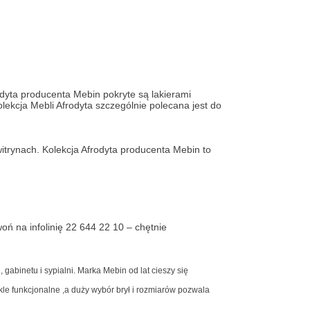
dyta producenta Mebin pokryte są lakierami
lekcja Mebli Afrodyta szczególnie polecana jest do
trynach. Kolekcja Afrodyta producenta Mebin to
ń na infolinię 22 644 22 10 – chętnie
 gabinetu i sypialni. Marka Mebin od lat cieszy się
le funkcjonalne ,a duży wybór brył i rozmiarów pozwala