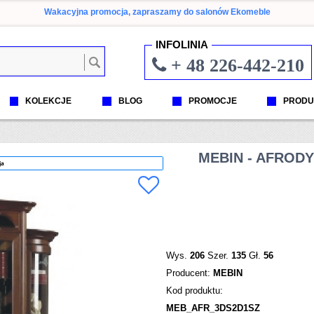
Wakacyjna promocja, zapraszamy do salonów Ekomeble
INFOLINIA
+ 48 226-442-210
KOLEKCJE
BLOG
PROMOCJE
PRODU
MEBIN - AFROD
ja
Wys.
206
Szer.
135
Gł.
56
Producent:
MEBIN
Kod produktu:
MEB_AFR_3DS2D1SZ