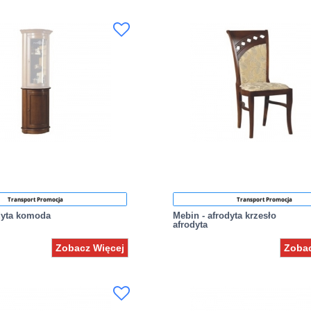
Transport Promocja
Transport Promocja
dyta komoda
Mebin - afrodyta krzesło
afrodyta
Zobacz Więcej
Zobac