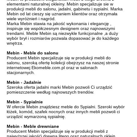
elementami naturalnej okleiny. Mebin specjalizuje sie w
produkcji mebli do salonu, jadalni, gabinetu i sypialni. Marka
Mebin od lat cieszy się uznaniem klientów oraz otrzymała
wiele wyróżnień i nagród.
Marka Mebin stawia na jakość wykonania i elegancję ,
inspiruje się współczesnym designem oraz najnowszymi
trendami. Meble Mebin są niezwykle funkcjonalne ,a duży
wybór brył i rozmiarów pozwala dopasować je do każdego
wnętrza.
Mebin - Meble do salonu
Producent Mebin specjalizuje się w produkcji mebli do
salonu, szeroką ofertę kolekcji obejrzysz na naszej stronie
internetowej Ekomeble.com.pl oraz w salonach
stacjonarnych.
Mebin - Jadalnie
Szeroka oferta jadalni marki Mebin pozwoli Ci urządzić
pomieszczenie według najnowszych trendów.
Mebin - Sypialnie
W ofercie Mebin znajdziesz meble do Sypialni. Szeroki wybór
łóżek, komód, szafek nocnych oraz innych mebli pozwoli ci
urządzić wymarzoną sypialnię.
Mebin - Meble drewniane
Producent Mebin specjalizuje się w produkcji mebli z
najwyższej jakośći drewna litego oraz naturalnych oklein.