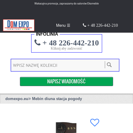
Wakacyjna promocja, zapraszamy do salonów Ekomeble
Menu ☰
+ 48 226-442-210
INFOLINIA
+ 48 226-442-210
Kliknij aby zadzwonić
NAPISZ WIADOMOŚĆ
»
domexpo.eu
Mebin diuna stacja pogody