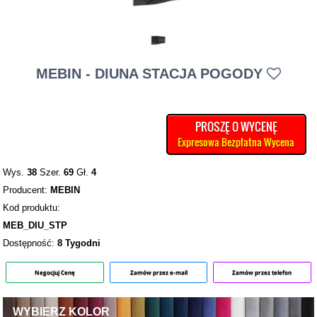
MEBIN - DIUNA STACJA POGODY
PROSZĘ O WYCENĘ
Expresowa Bezpłatna Wycena
Wys.
38
Szer.
69
Gł.
4
Producent:
MEBIN
Kod produktu:
MEB_DIU_STP
Dostępność:
8 Tygodni
Negocjuj Cenę
Zamów przez e-mail
Zamów przez telefon
WYBIERZ KOLOR