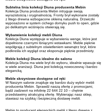
Subtelna linia kolekcji Diuna producenta Mebin
Kolekcja Diuna producenta Mebin intryguje swoją
wyrazistością i oryginalnością. Fronty brył wykonane zostały
z litego drewna wzbogacone okleiną naturalną. Drzwiczki
wyposażono w system cichego domyku push to open, gdzie
po delikatnym wciśnięciu otwierają się.
Wybarwienie kolekcji mebli Diuna
Kolekcja Diuna występuje w wybarwieniu wenge, które jest
dopełnione czarnymi lśniącymi wstawkami. Meble pięknie
współgrają z subtelnym oświetleniem wewnątrz brył, które
podkreśla ich wygląd oraz eksponuje pięknie przedmioty.
Meble kolekcji Diuna idealne do salonu
Kolekcja Diuna ma wiele brył do wyboru, idealnie wpasuje się
w wiele aranżacji. Diuna jest kolekcją nowoczesną i bardzo
elegancką.
Meble skrzyniowe dostępne od ręki
W Naszym salonie znajduje się bardzo duży wybór mebli
producenta Mebin. Sprawdź naszą ofertę z promocjami,
bądź zadzwoń na infolinię 22 644 22 10 – chętnie
przedstawimy atrakcyjną ofertę. Wybierając nasz sklep,
stawiasz na szybką i bezpieczną dostawę mebli.
Mebin to producent eleganckich mebli z litego drewna z