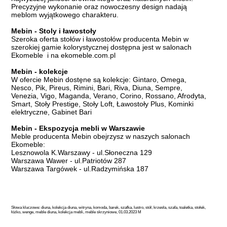
Precyzyjne wykonanie oraz nowoczesny design nadają
meblom wyjątkowego charakteru.
Mebin - Stoly i ławostoły
Szeroka oferta stołów i ławostołów producenta Mebin w
szerokiej gamie kolorystycznej dostępna jest w salonach
Ekomeble i na ekomeble.com.pl
Mebin - kolekcje
W ofercie Mebin dostęne są kolekcje: Gintaro, Omega,
Nesco, Pik, Pireus, Rimini, Bari, Riva, Diuna, Sempre,
Venezia, Vigo, Maganda, Verano, Corino, Rossano, Afrodyta,
Smart, Stoły Prestige, Stoły Loft, Ławostoły Plus, Kominki
elektryczne, Gabinet Bari
Mebin - Ekspozycja mebli w Warszawie
Meble producenta Mebin obejrzysz w naszych salonach
Ekomeble:
Lesznowola K.Warszawy - ul.Słoneczna 129
Warszawa Wawer - ul.Patriotów 287
Warszawa Targówek - ul.Radzymińska 187
Słowa kluczowe: diuna, kolekcja diuna, witryna, komoda, barek, szafka, lustro, stół, krzesła, szafa, toaletka, stołek,
łóżko, wenge, meble diuna, kolekcja mebli, meble skrzyniowe, 01.03.2023 M