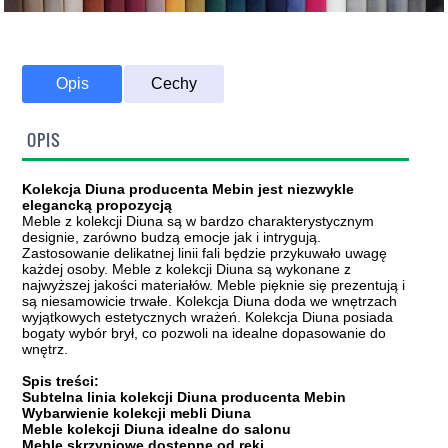
Opis
Cechy
OPIS
Kolekcja Diuna producenta Mebin jest niezwykle
elegancką propozycją
Meble z kolekcji Diuna są w bardzo charakterystycznym
designie, zarówno budzą emocje jak i intrygują.
Zastosowanie delikatnej linii fali będzie przykuwało uwagę
każdej osoby. Meble z kolekcji Diuna są wykonane z
najwyższej jakości materiałów. Meble pięknie się prezentują i
są niesamowicie trwałe. Kolekcja Diuna doda we wnętrzach
wyjątkowych estetycznych wrażeń. Kolekcja Diuna posiada
bogaty wybór brył, co pozwoli na idealne dopasowanie do
wnętrz.
Spis treści:
Subtelna linia kolekcji Diuna producenta Mebin
Wybarwienie kolekcji mebli Diuna
Meble kolekcji Diuna idealne do salonu
Meble skrzyniowe dostępne od ręki