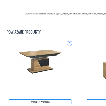
Słowa kluczowe: maganda, kolekcja maganda, witryna, komoda, barek, szafka, lustro, stół, krzesła, sz
POWIĄZANE PRODUKTY
Transport Promocja