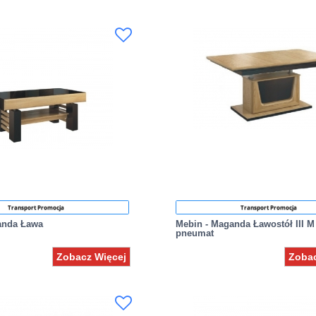
Transport Promocja
Transport Promocja
anda Ława
Mebin - Maganda Ławostół III M
pneumat
Zobacz Więcej
Zobac