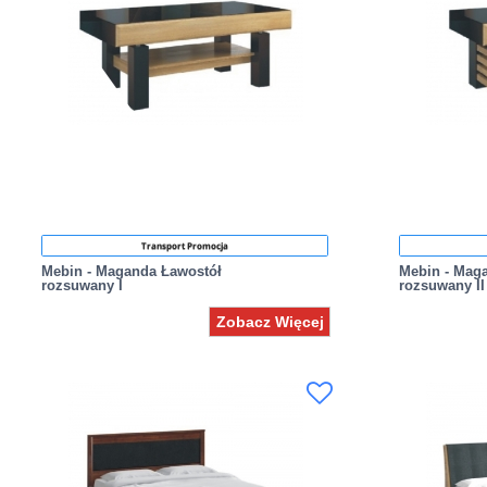
Transport Promocja
Mebin - Maganda Ławostół
Mebin - Mag
rozsuwany I
rozsuwany II
Zobacz Więcej