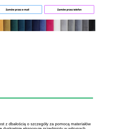
Zamów przez e-mail
Zamów przez telefon
t z dbałością o szczegóły za pomocą materiałów
óre dyskretnie eksponuje przedmioty w witrynach,