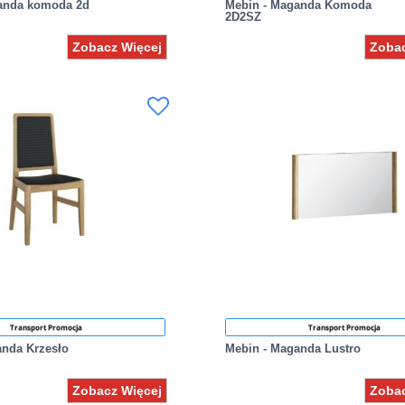
anda komoda 2d
Mebin - Maganda Komoda
2D2SZ
Zobacz Więcej
Zobac
Transport Promocja
Transport Promocja
anda Krzesło
Mebin - Maganda Lustro
Zobacz Więcej
Zobac