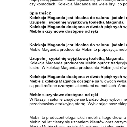
czy komodach. Kolekcja Maganda ma wiele brył, co po
Spis treści:
Kolekcja Maganda jest idealna do salonu, jadalni 
Uzupełnij sypialnię wyjątkową toaletką Maganda
Kolekcja Maganda dostępna w dwóch pięknych w
Meble skrzyniowe dostępne od ręki
Kolekcja Maganda jest idealna do salonu, jadalni 
Meble Maganda producenta Mebin to propozycja mebli
Uzupełnij sypialnię wyjątkową toaletką Maganda
Kolekcja Maganda producenta Mebin oprócz tradycyjnyc
lustro. W kolekcji Maganda producenta Mebin jest równ
Kolekcja Maganda dostępna w dwóch pięknych w
Meble z kolekcji Maganda dostępne są w dwóch wybar
są podkreślone czarnymi akcentami na meblach. Aranż
Meble skrzyniowe dostępne od ręki
W Naszym salonie znajduje się bardzo duży wybór meb
przedstawimy atrakcyjną ofertę. Wybierając nasz skle
Mebin to producent eleganckich mebli z litego drewna z
Mebin od lat cieszy się uznaniem klientów oraz otrzym
Marka Mebin stawia na jakość wykonania i elegancję 