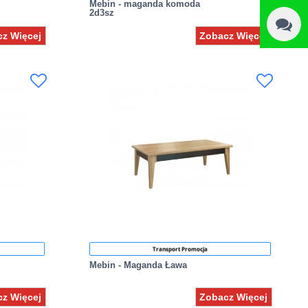
Mebin - maganda komoda
2d3sz
z Więcej
Zobacz Więcej
Transport Promocja
Mebin - Maganda Ława
z Więcej
Zobacz Więcej