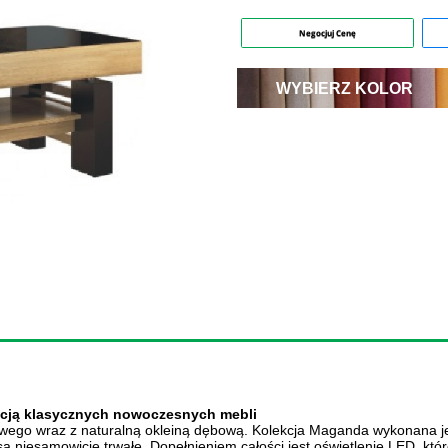
Negocjuj Cenę
WYBIERZ KOLOR
ycją klasycznych nowoczesnych mebli
o wraz z naturalną okleiną dębową. Kolekcja Maganda wykonana jes
 są niesamowicie trwałe. Dopełnieniem całości jest oświetlenie LED, kt