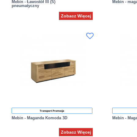
Mebin - Ławostół III (S)
Mebin - mag
pneumatyczny
Zobacz Więcej
Transport Promocja
Mebin - Maganda Komoda 3D
Mebin - Mag
Zobacz Więcej