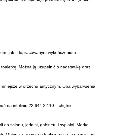
twem, jak i dopracowanym wykończeniem.
 toaletkę. Można ją uzupełnić o nadstawkę oraz
iemniejsze w orzechu antycznym. Oba wybarwienia
ń na infolinię 22 644 22 10 – chętnie
 do salonu, jadalni, gabinetu i sypialni. Marka
le Mebin są niezwykle funkcjonalne ,a duży wybór