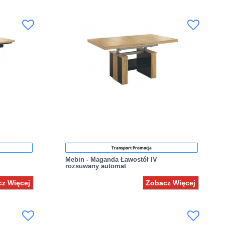
Transport Promocja
Mebin - Maganda Ławostół IV
rozsuwany automat
z Więcej
Zobacz Więcej