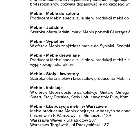
brył i rozmiarów pozwala dopasować je do każdego wn
Mebin - Meble do salonu
Producent Mebin specjalizuje się w produkcji mebli do
Mebin - Jadalnie
Szeroka oferta jadalni marki Mebin pozwoli Ci urząd
Mebin - Sypialnie
W ofercie Mebin znajdziesz meble do Sypialni. Szerok
Mebin - Meble drewniane
Producent Mebin specjalizuje się w produkcji mebli z
wyjątkowego charakteru.
Mebin - Stoly i ławostoły
Szeroka oferta stołów i ławostołów producenta Mebin
Mebin - kolekcje
W ofercie Mebin dostęne są kolekcje: Gintaro, Omega,
Smart, Stoły Prestige, Stoły Loft, Ławostoły Plus, Komi
Mebin - Ekspozycja mebli w Warszawie
Meble producenta Mebin obejrzysz w naszych salona
Lesznowola K.Warszawy - ul.Słoneczna 129
Warszawa Wawer - ul.Patriotów 287
Warszawa Targówek - ul.Radzymińska 187