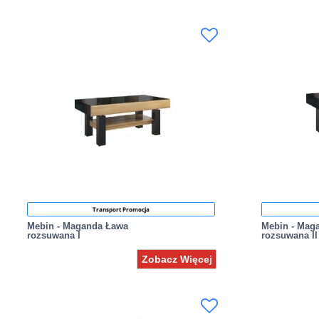
Transport Promocja
Mebin - Maganda Ława
Mebin - Mag
rozsuwana I
rozsuwana II
Zobacz Więcej