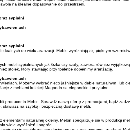
zwola na idealne dopasowanie do przestrzeni.
oraz sypialni
ybarwieniach
oraz sypialni
 idealnych do wielu aranżacji. Meble wyróżniają się pięknym wzornic
h mebli sypialnianych jak łóżka czy szafy, zawiera również wyjątkową
ież stołek, który stawiając przy toaletce dopełnimy aranżację.
ybarwieniach
wieniach. Możemy wybrać nieco jaśniejsze w dębie naturalnym, lub c
acje z meblami kolekcji Maganda są eleganckie i przytulne.
li producenta Mebin. Sprawdź naszą ofertę z promocjami, bądź zadzwo
p, stawiasz na szybką i bezpieczną dostawę mebli.
 elementami naturalnej okleiny. Mebin specjalizuje sie w produkcji mebli
ała wiele wyróżnień i nagród.
, inspiruje się współczesnym designem oraz najnowszymi trendami. Meb