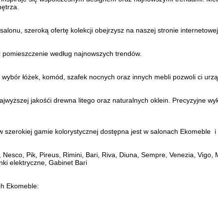
ętrza.
 salonu, szeroką ofertę kolekcji obejrzysz na naszej stronie interneto
zić pomieszczenie według najnowszych trendów.
i wybór łóżek, komód, szafek nocnych oraz innych mebli pozwoli ci urz
 najwyższej jakośći drewna litego oraz naturalnych oklein. Precyzyjn
 w szerokiej gamie kolorystycznej dostępna jest w salonach Ekomeble 
 Nesco, Pik, Pireus, Rimini, Bari, Riva, Diuna, Sempre, Venezia, Vigo,
nki elektryczne, Gabinet Bari
ch Ekomeble: