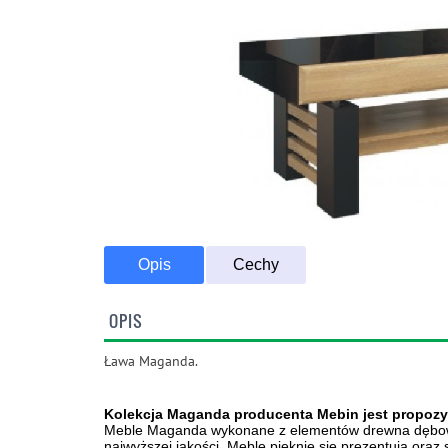
Opis
Cechy
OPIS
Ława Maganda.
Kolekcja Maganda producenta Mebin jest propoz
Meble Maganda wykonane z elementów drewna dęboweg
najwyższej jakości. Meble pięknie się prezentują oraz