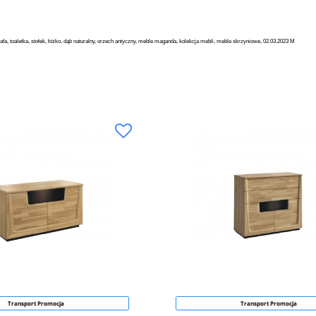
afa, toaletka, stołek, łóżko, dąb naturalny, orzech antyczny, meble maganda, kolekcja mebli, meble skrzyniowe, 02.03.2023 M
Transport Promocja
Transport Promocja