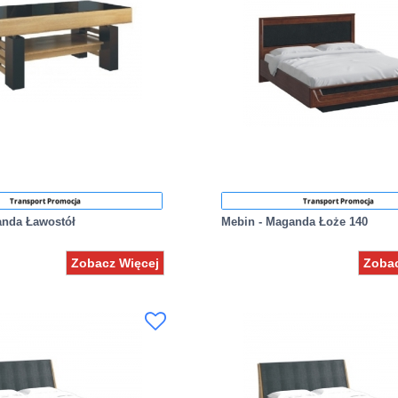
Transport Promocja
Transport Promocja
anda Ławostół
Mebin - Maganda Łoże 140
Zobacz Więcej
Zobac