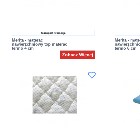
Transport Promocja
Merita - materac
Merita - mate
nawierzchniowy top materac
nawierzchni
termo 4 cm
termo 6 cm
Zobacz Więcej