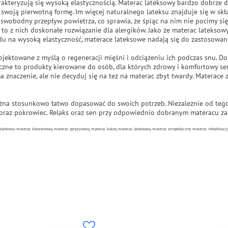
akteryzują się wysoką elastycznością. Materac lateksowy bardzo dobrze d
swoją pierwotną formę. Im więcej naturalnego lateksu znajduje się w skł
 swobodny przepływ powietrza, co sprawia, że śpiąc na nim nie pocimy si
 to z nich doskonałe rozwiązanie dla alergików. Jako że materac lateksowy
u na wysoką elastyczność, materace lateksowe nadają się do zastosowan
ojektowane z myślą o regeneracji mięśni i odciążeniu ich podczas snu. Do
zne to produkty kierowane do osób, dla których zdrowy i komfortowy sen
 znaczenie, ale nie decyduj się na też na materac zbyt twardy. Materac
żna stosunkowo łatwo dopasować do swoich potrzeb. Niezależnie od tego 
 oraz pokrowiec. Relaks oraz sen przy odpowiednio dobranym materacu z
iankowy materac kieszeniowy, materac sprężynowy, materac kokos, materac lateksowy, materac ortopedyczny materac rehabiitacyj