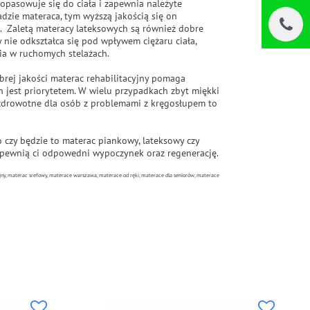
opasowuje się do ciała i zapewnia należyte
adzie materaca, tym wyższą jakością się on
ę. Zaletą materacy lateksowych są również dobre
 nie odkształca się pod wpływem ciężaru ciała,
ia w ruchomych stelażach.
brej jakości materac rehabilitacyjny pomaga
 jest priorytetem. W wielu przypadkach zbyt miękki
e zdrowotne dla osób z problemami z kręgosłupem to
czy będzie to materac piankowy, lateksowy czy
apewnią ci odpowedni wypoczynek oraz regenerację.
ny, materac srefowy, materace warszawa, materace od ręki, materace dla seniorów, materace