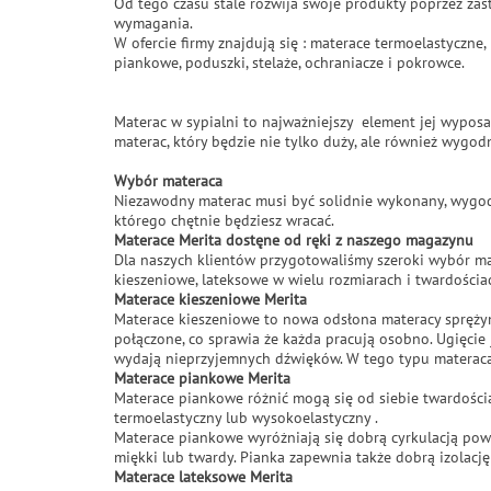
Od tego czasu stale rozwija swoje produkty poprzez zas
wymagania.
W ofercie firmy znajdują się : materace termoelastyczn
piankowe, poduszki, stelaże, ochraniacze i pokrowce.
Materac w sypialni to najważniejszy element jej wyposa
materac, który będzie nie tylko duży, ale również wygodn
Wybór materaca
Niezawodny materac musi być solidnie wykonany, wygodn
którego chętnie będziesz wracać.
Materace Merita dostęne od ręki z naszego magazynu
Dla naszych klientów przygotowaliśmy szeroki wybór m
kieszeniowe, lateksowe w wielu rozmiarach i twardościa
Materace kieszeniowe Merita
Materace kieszeniowe to nowa odsłona materacy sprężyn
połączone, co sprawia że każda pracują osobno. Ugięcie 
wydają nieprzyjemnych dźwięków. W tego typu materacac
Materace piankowe Merita
Materace piankowe różnić mogą się od siebie twardością
termoelastyczny lub wysokoelastyczny .
Materace piankowe wyróżniają się dobrą cyrkulacją powi
miękki lub twardy. Pianka zapewnia także dobrą izolację
Materace lateksowe Merita