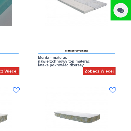
Transport Promocja
Merita - materac
nawierzchniowy top materac
lateks pokrowiec dżersey
z Więcej
Zobacz Więcej