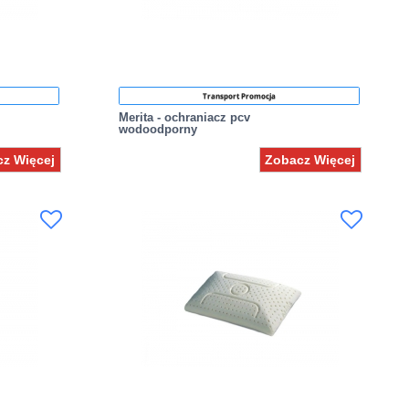
Transport Promocja
Merita - ochraniacz pcv
wodoodporny
z Więcej
Zobacz Więcej