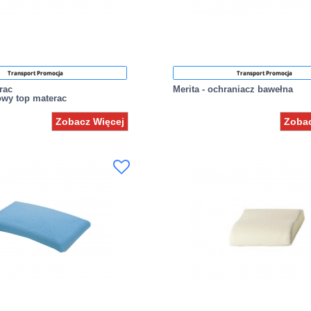
Transport Promocja
Transport Promocja
rac
Merita - ochraniacz bawełna
owy top materac
Zobacz Więcej
Zobac