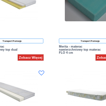
Transport Promocja
Transport Promocja
rac
Merita - materac
owy top dual
nawierzchniowy top materac
FLO 4 cm
Zobacz Więcej
Zobac