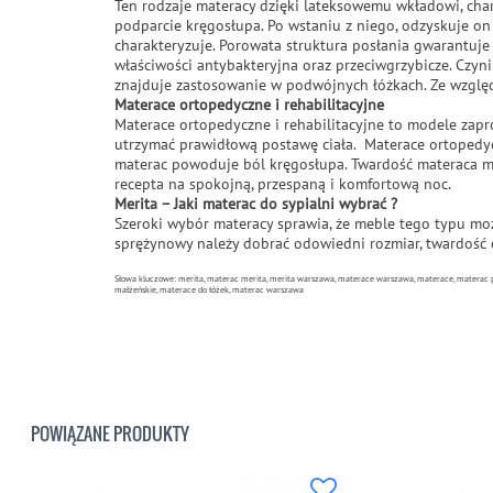
Ten rodzaje materacy dzięki lateksowemu wkładowi, char
podparcie kręgosłupa. Po wstaniu z niego, odzyskuje on 
charakteryzuje. Porowata struktura posłania gwarantuje
właściwości antybakteryjna oraz przeciwgrzybicze. Czyni
znajduje zastosowanie w podwójnych łóżkach. Ze względ
Materace ortopedyczne i rehabilitacyjne
Materace ortopedyczne i rehabilitacyjne to modele zapr
utrzymać prawidłową postawę ciała. Materace ortopedyc
materac powoduje ból kręgosłupa. Twardość materaca ma
recepta na spokojną, przespaną i komfortową noc.
Merita – Jaki materac do sypialni wybrać ?
Szeroki wybór materacy sprawia, że meble tego typu mo
sprężynowy należy dobrać odowiedni rozmiar, twardość
Słowa kluczowe: merita, materac merita, merita warszawa, materace warszawa, materace, materac p
małżeńskie, materace do łóżek, materac warszawa
POWIĄZANE PRODUKTY