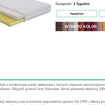
Dostępność:
2 Tygodnie
Negocjuj Cenę
WYBIERZ KOLOR
łyta z komfortowej pianki lateksowej z licznymi otworami wentylacyjnymi
wellness 38kg/m3 grubość 4cm. Pokrowiec Tencel pikowany włókniną 20
ukcji materacy oraz produktów wyposażenia sypialni. Od 1994 r.,Merita p