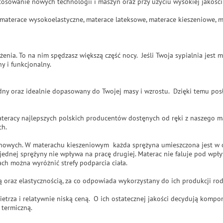
tosowanie nowych technologii i maszyn oraz przy użyciu wysokiej jakośc
e, materace wysokoelastyczne, materace lateksowe, materace kieszeniowe, 
żenia. To na nim spędzasz większą część nocy. Jeśli Twoja sypialnia jes
y i funkcjonalny.
y oraz idealnie dopasowany do Twojej masy i wzrostu. Dzięki temu posłu
ateracy najlepszych polskich producentów dostęnych od ręki z naszego 
ch.
owych. W materachu kieszeniowym każda sprężyna umieszczona jest w oso
jednej spręźyny nie wpływa na pracę drugiej. Materac nie faluje pod wpływ
h można wyróżnić strefy podparcia ciała.
 oraz elastycznością, za co odpowiada wykorzystany do ich produkcji ro
etrza i relatywnie niską ceną. O ich ostatecznej jakości decydują komp
 termiczną.