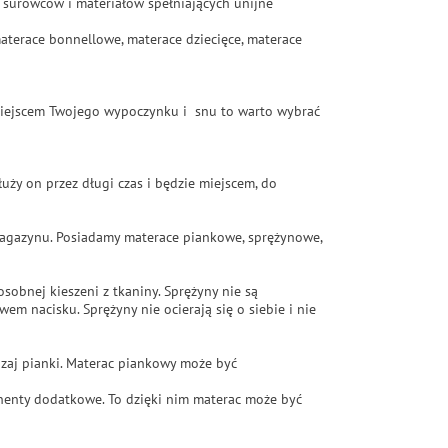
i surowców i materiałów spełniających unijne
materace bonnellowe, materace dziecięce, materace
t miejscem Twojego wypoczynku i snu to warto wybrać
ży on przez długi czas i będzie miejscem, do
magazynu. Posiadamy materace piankowe, sprężynowe,
bnej kieszeni z tkaniny. Sprężyny nie są
em nacisku. Sprężyny nie ocierają się o siebie i nie
dzaj pianki. Materac piankowy może być
onenty dodatkowe. To dzięki nim materac może być