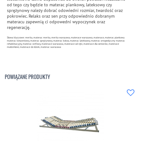
od tego czy będzie to materac piankowy, lateksowy czy
sprężynowy należy dobrać odowiedni rozmiar, twardość oraz
pokrowiec. Relaks oraz sen przy odpowiednio dobranym
materacu zapewnią ci odpowedni wypoczynek oraz
regenerację.
Słowa kluczowe: merita, materac merita, merita warszawa, materace warszawa, materace, materac piankowy
materac kieszeniowy, materac sprężynowy, materac kokos, materac lateksowy, materac ortopedyczny materac
rehabiitacyjny, materac srefowy, materace warszawa, materace od ręki, materace dla seniorów, materace
małżeńskie, materace do łóżek, materac warszawa
POWIĄZANE PRODUKTY