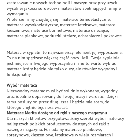
zastosowanie nowych technologii i maszyn oraz przy użyciu
wysokiej jakości surowców i materiałów spełniających unijne
wymagania.
W ofercie firmy znajdują się : materace termoelastyczne,
materace wysokoelastyczne, materace lateksowe, materace
kieszeniowe, materace bonnellowe, materace dziecięce,
materace piankowe, poduszki, stelaże, ochraniacze i pokrowce.
Materac w sypialni to najważniejszy element jej wyposażenia.
To na nim spędzasz większą część nocy. Jeśli Twoja sypialnia
jest miejscem Twojego wypoczynku i snu to warto wybrać
materac, który będzie nie tylko duży, ale również wygodny i
funkcjonalny.
Wybór materaca
Niezawodny materac musi być solidnie wykonany, wygodny
oraz idealnie dopasowany do Twojej masy i wzrostu. Dzięki
temu posłuży on przez długi czas i będzie miejscem, do
którego chętnie będziesz wracać.
Materace Merita dostęne od ręki z naszego magazynu
Dla naszych klientów przygotowaliśmy szeroki wybór materacy
najlepszych polskich producentów dostęnych od ręki z
naszego magazynu. Posiadamy materace piankowe,
sprężynowe, kieszeniowe, lateksowe w wielu rozmiarach i