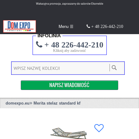
Wakacyjna promocja, zapraszamy do salonów Ekomeble
Menu ☰
+ 48 226-442-210
INFOLINIA
+ 48 226-442-210
Kliknij aby zadzwonić
NAPISZ WIADOMOŚĆ
»
domexpo.eu
Merita stelaz standard kf