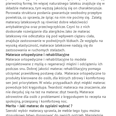
pierwotną formę. Im więcej naturalnego lateksu znajduje się w
składzie materaca, tym wyższą jakością się on charakteryzuje.
Porowata struktura posłania gwarantuje swobodny przepływ
powietrza, co sprawia, że śpiąc na nim nie pocimy się. Zaletą
materacy lateksowych są również dobre właściwości
antybakteryjna oraz przeciwgrzybicze. Czyni to z nich
doskonałe rozwiązanie dla alergików. Jako że materac
lateksowy nie odkształca się pod wpływem ciężaru ciała,
znajduje zastosowanie w podwójnych łóżkach. Ze względu na
wysoką elastyczność, materace lateksowe nadają się do
zastosowania w ruchomych stelażach.
Materace ortopedyczne i rehabilitacyjne
Materace ortopedyczne i rehabilitacyjne to modele
zaprojektowane z myślą o regeneracji mięśni i odciążeniu ich
podczas snu. Dobrej jakości materac rehabilitacyjny pomaga
utrzymać prawidłową postawę ciała. Materace ortopedyczne to
produkty kierowane do osób, dla których zdrowy i komfortowy
sen jest priorytetem. W wielu przypadkach zbyt miękki materac
powoduje ból kręgosłupa. Twardość materaca ma znaczenie, ale
nie decyduj się na też na materac zbyt twardy. Materace
zdrowotne dla osób z problemami z kręgosłupem to recepta na
spokojną, przespaną i komfortową noc.
Merita – Jaki materac do sypialni wybrać ?
Szeroki wybór materacy sprawia, że meble tego typu można
stosunkowo łatwo dopasować do swoich potrzeb. Niezależnie