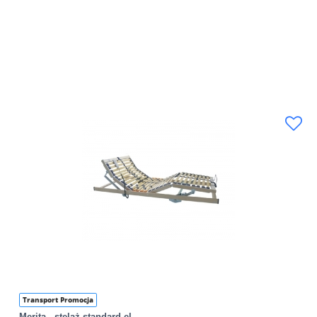
Transport Promocja
Merita - stelaż standard el