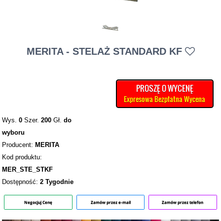
MERITA - STELAŻ STANDARD KF
PROSZĘ O WYCENĘ
Expresowa Bezpłatna Wycena
Wys.
0
Szer.
200
Gł.
do
wyboru
Producent:
MERITA
Kod produktu:
MER_STE_STKF
Dostępność:
2 Tygodnie
Negocjuj Cenę
Zamów przez e-mail
Zamów przez telefon