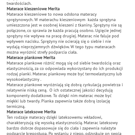
twardościach.
Materace kieszeniowe Merita
Materace kieszeniowe to nowa odsłona materacy
sprężynowych. W materachu kieszeniowym każda sprężyna
umieszczona jest w osobnej kieszeni z tkaniny. Sprężyny nie są
połączone, co sprawia że każda pracują osobno. Ugięcie jednej
spręźyny nie wpływa na pracę drugiej. Materac nie faluje pod
wpływem nacisku. Sprężyny nie ocierają się o siebie i nie
wydają nieprzyjemnych dźwięków. W tego typu materacach
można wyróżnić strefy podparcia ciała.
Materace piankowe Merita
Materace piankowe różnić mogą się od siebie twardością oraz
elastycznością, za co odpowiada wykorzystany do ich produkcji
rodzaj pianki. Materac piankowy może być termoelastyczny lub
wysokoelastyczny .
Materace piankowe wyróżniają się dobrą cyrkulacją powietrza i
relatywnie niską ceną. O ich ostatecznej jakości decydują
komponenty dodatkowe. To dzięki nim materac może być
miękki lub twardy. Pianka zapewnia także dobrą izolację
termiczną.
Materace lateksowe Merita
Ten rodzaje materacy dzięki lateksowemu wkładowi,
charakteryzują się wysoką elastycznością. Materac lateksowy
bardzo dobrze dopasowuje się do ciała i zapewnia należyte
podparcie kręgosłupa. Po wstaniu z niego, odzyskuje on swoją