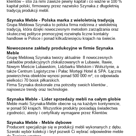
klientów – stoi za nimi zawsze pewny kapitał i co ważne w 100 %
kapitał polski, firmowany przez nazwisko Szynaka z długoletnią
tradycją produkcji mebli.
Szynaka Meble - Polska marka z wieloletnią tradycją
Grupa Meblowa Szynaka to polska firma rodzinna z wieloletnią
tradycją, która dzięki nowoczesnym metodom zarządzania oraz
skutecznej polityce promocyjnej rozwinęła liczne kontakty
handlowe w Polsce i ponad kilkudziesięciu krajach na świecie.
Nowoczesne zakłady produkcyjne w firmie Szynaka
Meble
Grupę Meblową Szynaka tworzy aktualnie 8 nowoczesnych
zakładów produkcyjnych zlokalizowanych w Lubawie, Iławie,
Nowym Mieście Lubawskim, Lidzbarku Welskim i Wolsztynie, a
także Centrum Logistyczne i Pałac Mortęgi Hotel & SPA. Łączna
powierzchnia obiektów wynosi ponad 500 000 m², co odpowiada
wielkości 70 boisk piłkarskich.
Firma Szynaka doskonale zna potrzeby swoich klientów ,
najnowsze trendy oraz technologie.
Szynaka Meble - Lider sprzedaży mebli na całym globie
Meble marki Szynaka-Meble obecne są na każdym kontynencie,
w ponad 50 krajach. Wszystkie produkty posiadają świadectwa
zgodności, atesty i certyfikaty wymagane przez Klientów.
Szynaka Meble - Meble dębowe
Producent specjalizuje się w produkcji mebli wykonanych z dębu.
Szeroki wybór kolekcji i brył pozwoli Ci wybrać odpowiednie meble