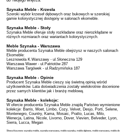
do Twojego wnętrza.
Szynaka Meble - Krzesła
Szeroki wybór krzeseł dębowych oraz bukowych w szerokiej
gamie kolorystycznej dostępny w salonach ekomeble.
Szynaka Meble - Stoły
Szynaka Meble oferuje stoły rozkładane oraz nierozkłądane w
różnych rozmiarach oraz wariantach kolorystycznych.
Meble Szynaka - Warszawa
Meble producenta Szynaka Meble obejrzysz w naszych salonach
Ekomeble:
Lesznowola K.Warszawy - ul.Słoneczna 129
Warszawa Wawer - ul.Patriotów 287
Warszawa Targówek - ul.Radzymińska 187
Szynaka Meble - Opinie
Producent Szynaka Meble cieszy się świetną opinią wśród
użytkowników. Lata doświadczenia zostały wielokrotnie docenione
przez samych klientów jak i branżę meblową.
Szynaka Meble - kolekcje:
W ofercie producenta Szynaka Meble znajdą Państwo wymienione
kolekcje: Barris, Moet, Limbo, Cozy, Velvet, Desjo, Porti, Selene,
Montenegro, Country, Kama, Mosaic, Pratto, Lucas, Milo,
Wenecja, Latina, Nicole, Livorno, Dover, Vievien, Belveder, Lyon,
Sierra, Lucca, Megan
Słowa kluczowe: szynaka meble, szynaka warszawa, meble szynaka, meble dębowe, meble warszawa, meble do