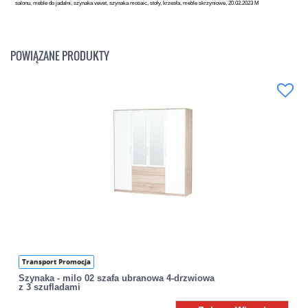
salonu, meble do jadalni, szynaka vevet, szynaka mosaic, stoły, krzesła, meble skrzyniowe, 20.02.2023 M
POWIĄZANE PRODUKTY
Transport Promocja
Szynaka - milo 02 szafa ubranowa 4-drzwiowa
z 3 szufladami