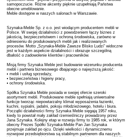
samopoczucie. Różne akcenty pięknie uzupełniają Państwa
obecne umeblowanie.
Meble dostępne w naszych salonach w Warszawie.
Szynaka-Meble Sp. z o.o. jest wiodącym producentem mebli w
Polsce. W swojej działalności z powodzeniem łączy biznes z
jakością, bezpieczeństwem i ochroną środowiska, zarówno w
odniesieniu do produkowanych mebli jak i realizowanych
procesów. Motto „Szynaka-Meble Zawsze Blisko Ludzi” widoczne
jest w każdym aspekcie działalności i obrazuje szczególną
dbałość o zadowolenie klientów i pracowników.
Misją firmy Szynaka Meble jest budowanie wizerunku producenta
mebli i partnera biznesowego dbającego o najwyższą jakość:
• mebli i usług sprzedaży,
• bezpieczeństwa i higieny pracy,
• ochrony środowiska.
Spółka Szynaka Meble posiada w swojej ofercie szeroki
asortyment mebli. Produkowane meble spełniają uniwersalne
funkcje tworząc niepowtarzalny klimat wyposażenia łazienki,
kuchni, sypialni, jadalni, pokoju młodzieżowego, hotelu i biura.
Początki działalności firmy Szynaka Meble sięgają 1957 roku,
kiedy to powstał mały zakład rzemieślniczy prowadzony przez
Jana Szynaka. Kolejny etap w rozwoju firmy to 1985 rok, w którym
obecny Prezes Spółki Szynaka-Meble Pan Jan Szynaka
przejmuje zakład po ojcu. Dzięki wielkości i dynamicznemu
rozwojowi przedsiębiorstwa są stabilnym partnerem dla naszych