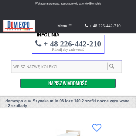
Wakacyjna promocja, zapraszamy do salonów Ekomeble
Menu ☰
+ 48 226-442-210
INFOLINIA
+ 48 226-442-210
Kliknij aby zadzwonić
NAPISZ WIADOMOŚĆ
»
domexpo.eu
Szynaka milo 08 loze 140 2 szafki nocne wysuwane
i 2 szuflady