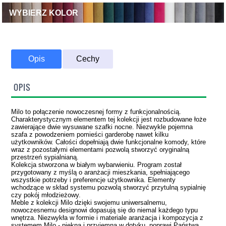
WYBIERZ KOLOR
Opis
Cechy
OPIS
Milo to połączenie nowoczesnej formy z funkcjonalnością.
Charakterystycznym elementem tej kolekcji jest rozbudowane łoże
zawierające dwie wysuwane szafki nocne. Niezwykle pojemna
szafa z powodzeniem pomieści garderobę nawet kilku
użytkowników. Całości dopełniają dwie funkcjonalne komody, które
wraz z pozostałymi elementami pozwolą stworzyć oryginalną
przestrzeń sypialnianą.
Kolekcja stworzona w białym wybarwieniu. Program został
przygotowany z myślą o aranżacji mieszkania, spełniającego
wszystkie potrzeby i preferencje użytkownika. Elementy
wchodzące w skład systemu pozwolą stworzyć przytulną sypialnię
czy pokój młodzieżowy.
Meble z kolekcji Milo dzięki swojemu uniwersalnemu,
nowoczesnemu designowi dopasują się do niemal każdego typu
wnętrza. Niezwykła w formie i materiale aranżacja i kompozycja z
systemem Milo - piękna i przyjemna w dotyku, poprawi Państwa