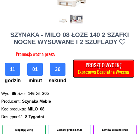
SZYNAKA - MILO 08 ŁOŻE 140 2 SZAFKI
NOCNE WYSUWANE I 2 SZUFLADY
Promocja ważna przez:
PROSZĘ O WYCENĘ
11
01
36
Expresowa Bezpłatna Wycena
godzin
minut
sekund
Wys.
86
Szer.
146
Gł.
205
Producent:
Szynaka Meble
Kod produktu:
MILO_08
Dostępność:
8 Tygodni
Negocjuj Cenę
Zamów przez e-mail
Zamów przez telefon