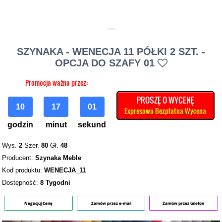
SZYNAKA - WENECJA 11 PÓŁKI 2 SZT. -
OPCJA DO SZAFY 01
Promocja ważna przez:
PROSZĘ O WYCENĘ
10
17
00
Expresowa Bezpłatna Wycena
godzin
minut
sekund
Wys.
2
Szer.
80
Gł.
48
Producent:
Szynaka Meble
Kod produktu:
WENECJA_11
Dostępność:
8 Tygodni
Negocjuj Cenę
Zamów przez e-mail
Zamów przez telefon