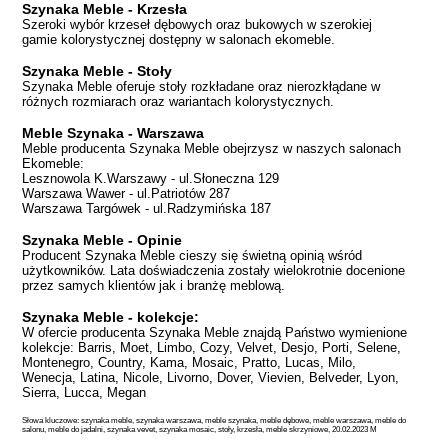
Szynaka Meble - Krzesła
Szeroki wybór krzeseł dębowych oraz bukowych w szerokiej
gamie kolorystycznej dostępny w salonach ekomeble.
Szynaka Meble - Stoły
Szynaka Meble oferuje stoły rozkładane oraz nierozkłądane w
różnych rozmiarach oraz wariantach kolorystycznych.
Meble Szynaka - Warszawa
Meble producenta Szynaka Meble obejrzysz w naszych salonach
Ekomeble:
Lesznowola K.Warszawy - ul.Słoneczna 129
Warszawa Wawer - ul.Patriotów 287
Warszawa Targówek - ul.Radzymińska 187
Szynaka Meble - Opinie
Producent Szynaka Meble cieszy się świetną opinią wśród
użytkowników. Lata doświadczenia zostały wielokrotnie docenione
przez samych klientów jak i branżę meblową.
Szynaka Meble - kolekcje:
W ofercie producenta Szynaka Meble znajdą Państwo wymienione
kolekcje: Barris, Moet, Limbo, Cozy, Velvet, Desjo, Porti, Selene,
Montenegro, Country, Kama, Mosaic, Pratto, Lucas, Milo,
Wenecja, Latina, Nicole, Livorno, Dover, Vievien, Belveder, Lyon,
Sierra, Lucca, Megan
Słowa kluczowe: szynaka meble, szynaka warszawa, meble szynaka, meble dębowe, meble warszawa, meble do
salonu, meble do jadalni, szynaka vevet, szynaka mosaic, stoły, krzesła, meble skrzyniowe, 20.02.2023 M