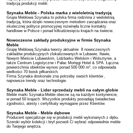
tradycją produkcji mebli.
Szynaka Meble - Polska marka z wieloletnią tradycją
Grupa Meblowa Szynaka to polska firma rodzinna z wieloletnią
tradycją, która dzięki nowoczesnym metodom zarządzania oraz
skutecznej polityce promocyjnej rozwinęła liczne kontakty
handlowe w Polsce i ponad kilkudziesięciu krajach na świecie.
Nowoczesne zakłady produkcyjne w firmie Szynaka
Meble
Grupę Meblową Szynaka tworzy aktualnie 8 nowoczesnych
zakładów produkcyjnych zlokalizowanych w Lubawie, Iławie,
Nowym Mieście Lubawskim, Lidzbarku Welskim i Wolsztynie, a
także Centrum Logistyczne i Pałac Mortęgi Hotel & SPA. Łączna
powierzchnia obiektów wynosi ponad 500 000 m², co odpowiada
wielkości 70 boisk piłkarskich.
Firma Szynaka doskonale zna potrzeby swoich klientów ,
najnowsze trendy oraz technologie.
Szynaka Meble - Lider sprzedaży mebli na całym globie
Meble marki Szynaka-Meble obecne są na każdym kontynencie,
w ponad 50 krajach. Wszystkie produkty posiadają świadectwa
zgodności, atesty i certyfikaty wymagane przez Klientów.
Szynaka Meble - Meble dębowe
Producent specjalizuje się w produkcji mebli wykonanych z dębu.
Szeroki wybór kolekcji i brył pozwoli Ci wybrać odpowiednie meble
do Twojego wnętrza.