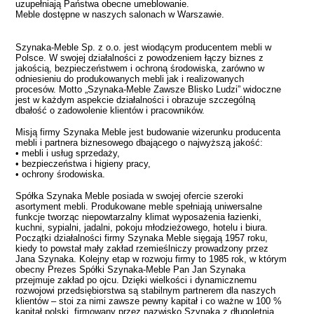
uzupełniają Państwa obecne umeblowanie.
Meble dostępne w naszych salonach w Warszawie.
Szynaka-Meble Sp. z o.o. jest wiodącym producentem mebli w
Polsce. W swojej działalności z powodzeniem łączy biznes z
jakością, bezpieczeństwem i ochroną środowiska, zarówno w
odniesieniu do produkowanych mebli jak i realizowanych
procesów. Motto „Szynaka-Meble Zawsze Blisko Ludzi” widoczne
jest w każdym aspekcie działalności i obrazuje szczególną
dbałość o zadowolenie klientów i pracowników.
Misją firmy Szynaka Meble jest budowanie wizerunku producenta
mebli i partnera biznesowego dbającego o najwyższą jakość:
• mebli i usług sprzedaży,
• bezpieczeństwa i higieny pracy,
• ochrony środowiska.
Spółka Szynaka Meble posiada w swojej ofercie szeroki
asortyment mebli. Produkowane meble spełniają uniwersalne
funkcje tworząc niepowtarzalny klimat wyposażenia łazienki,
kuchni, sypialni, jadalni, pokoju młodzieżowego, hotelu i biura.
Początki działalności firmy Szynaka Meble sięgają 1957 roku,
kiedy to powstał mały zakład rzemieślniczy prowadzony przez
Jana Szynaka. Kolejny etap w rozwoju firmy to 1985 rok, w którym
obecny Prezes Spółki Szynaka-Meble Pan Jan Szynaka
przejmuje zakład po ojcu. Dzięki wielkości i dynamicznemu
rozwojowi przedsiębiorstwa są stabilnym partnerem dla naszych
klientów – stoi za nimi zawsze pewny kapitał i co ważne w 100 %
kapitał polski, firmowany przez nazwisko Szynaka z długoletnią