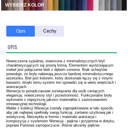
WYBIERZ KOLOR
Opis
Cechy
OPIS
Nowoczesna sypialnia, stworzona z minimalistycznych brył
charakteryzujących się prostą formą. Elementem wyróżniającym
mebel jest połączenie bieli z dębem sonoma. Brak uchwytów
powoduje, że bryły nabierają jeszcze bardziej minimalistycznego
wizerunku. Biel jest kolorem, który doskonale łączy się z innymi
barwami, dzięki temu system ten sprawdzi się w wielu wnętrzach i
aranżacjach.
Wenecja to ponadczasowe rozwiązanie dla osób ceniących
elegancję, nowoczesny styl i przestronność. Funkcjonalne bryły
wykonane z najwyższej jakości materiałów z zastosowaniem
innowacyjnej technologii.
Meble z kolekcji Wenecja zostały zaprojektowane w taki sposób,
aby jak najlepiej spełniały swoją funkcję, zarówno użytkową jak i
estetyczną. Niezwykła w formie i materiale aranżacja i
kompozycja z systemem Wenecja - piękna i przyjemna w dotyku,
poprawi Państwa samopoczucie. Różne akcenty pięknie