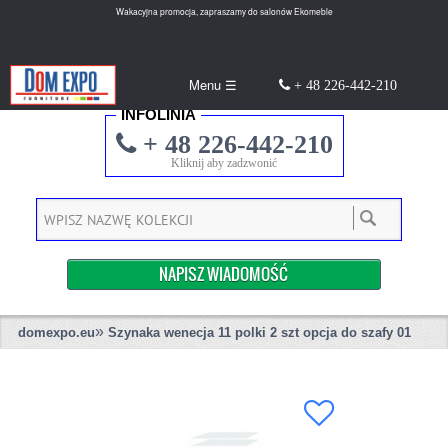
Wakacyjna promocja, zapraszamy do salonów Ekomeble
Menu ☰
+ 48 226-442-210
INFOLINIA
+ 48 226-442-210
Kliknij aby zadzwonić
NAPISZ WIADOMOŚĆ
»
domexpo.eu
Szynaka wenecja 11 polki 2 szt opcja do szafy 01