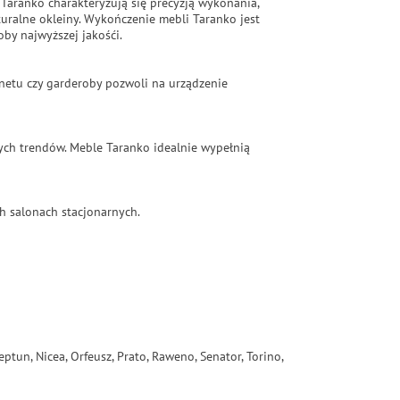
 Taranko charakteryzują się precyzją wykonania,
ralne okleiny. Wykończenie mebli Taranko jest
by najwyższej jakośći.
binetu czy garderoby pozwoli na urządzenie
ych trendów. Meble Taranko idealnie wypełnią
h salonach stacjonarnych.
eptun, Nicea, Orfeusz, Prato, Raweno, Senator, Torino,