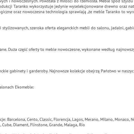
wych i nowoczesnych. Powstała z miłości do rzemiosła. Meble spod szyldu
odukcji Taranko wykorzystuje jedynie wyselekcjonowane drewno oraz natu
giczne oraz nowoczesna technologia sprawiają ,że meble Taranko to wyro
i stylizowanych, szeroka oferta eleganckich mebli do salonu, jadalni, ga
zowane. Duża część oferty to meble nowoczesne, wykonane według najnowsz
ckie gabinety i garderoby. Najnowsze kolekcje obejrzą Państwo w naszyc
salonach Ekomeble:
cje:
Barcelona, Cento, Classic, Florencja, Lagos, Merano, Milano, Monaco, N
o, Cube, Diament, Flinstone, Grande, Malaga, Rio