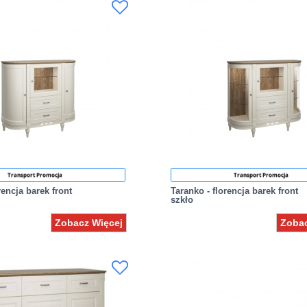
Transport Promocja
Transport Promocja
rencja barek front
Taranko - florencja barek front
szkło
Zobacz Więcej
Zobac