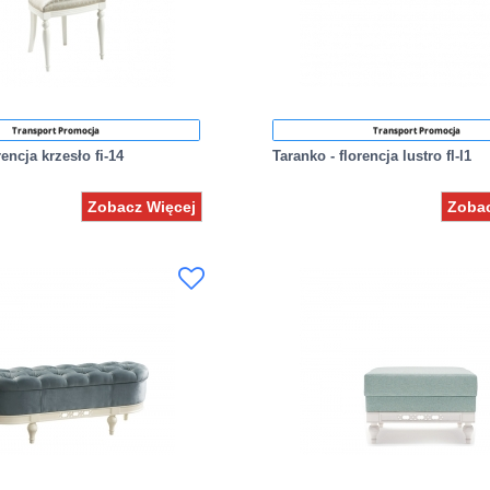
Transport Promocja
Transport Promocja
rencja krzesło fi-14
Taranko - florencja lustro fl-l1
Zobacz Więcej
Zobac