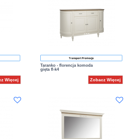
Transport Promocja
Taranko - florencja komoda
gięta fl-k4
z Więcej
Zobacz Więcej