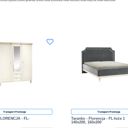
, taranko sypialnia, taranko garderoba, taranko, meble stylizowane, meble warszawa, meble klasyczne, meble nowoczesne
Transport Promocja
Transport Promocja
FLORENCJA - FL-
Taranko - Florencja - FL-łoże 1
140x200, 160x200