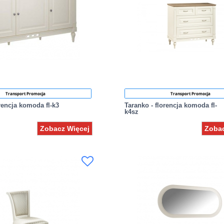
Transport Promocja
Transport Promocja
orencja komoda fl-k3
Taranko - florencja komoda fl-
k4sz
Zobacz Więcej
Zobac