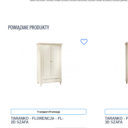
Słowa kluczowe: taranko, meble taranko, taranko warszawa, taranko meble do salonu, taranko gabinet
POWIĄZANE PRODUKTY
Transport Promocja
TARANKO - FLORENCJA - FL-
TARANKO - 
2D SZAFA
3D SZAFA