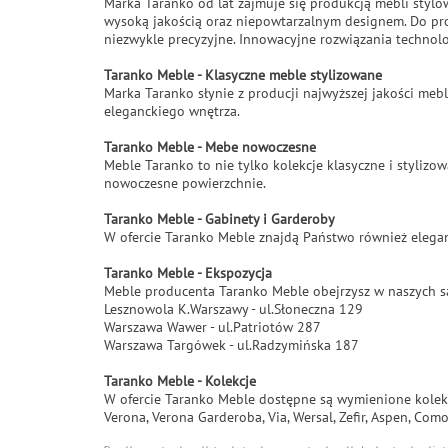
Marka Taranko od lat zajmuje się produkcją mebli stylo
wysoką jakością oraz niepowtarzalnym designem. Do pr
niezwykle precyzyjne. Innowacyjne rozwiązania technolo
Taranko Meble - Klasyczne meble stylizowane
Marka Taranko słynie z producji najwyższej jakości mebl
eleganckiego wnętrza.
Taranko Meble - Mebe nowoczesne
Meble Taranko to nie tylko kolekcje klasyczne i styli
nowoczesne powierzchnie.
Taranko Meble - Gabinety i Garderoby
W ofercie Taranko Meble znajdą Państwo również elegan
Taranko Meble - Ekspozycja
Meble producenta Taranko Meble obejrzysz w naszych 
Lesznowola K.Warszawy - ul.Słoneczna 129
Warszawa Wawer - ul.Patriotów 287
Warszawa Targówek - ul.Radzymińska 187
Taranko Meble - Kolekcje
W ofercie Taranko Meble dostępne są wymienione kolek
Verona, Verona Garderoba, Via, Wersal, Zefir, Aspen, Com