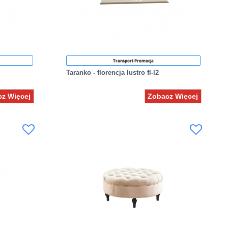
Transport Promocja
Taranko - florencja lustro fl-l2
z Więcej
Zobacz Więcej