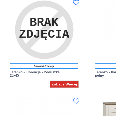
Transport Promocja
Taranko - Florencja - Poduszka
Taranko - flo
25x45
pełny
Zobacz Więcej