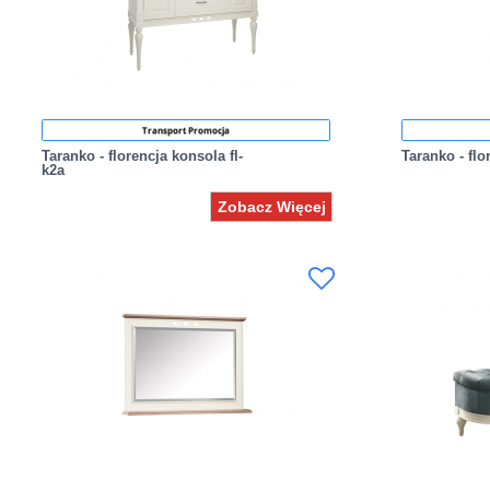
Transport Promocja
Taranko - florencja konsola fl-
Taranko - flo
k2a
Zobacz Więcej