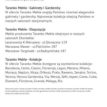
Taranko Meble - Gabinety i Garderoby
W ofercie Taranko Meble znajdą Państwo również eleganckie
gabinety i garderoby. Najnowsze kolekcje obejrzą Państwo w
naszych salonach stacjonarnych.
Taranko Meble - Ekspozycja
Meble producenta Taranko Meble obejrzysz w naszych
salonach Ekomeble:
Lesznowola K.Warszawy - ul.Słoneczna 129
Warszawa Wawer - ul.Patriotów 287
Warszawa Targówek - ul.Radzymińska 187
Taranko Meble - Kolekcje
W ofercie Taranko Meble dostępne są wymienione kolekcje:
Barcelona, Cento, Classic, Florencja, Lagos, Merano, Milano,
Monaco, Neptun, Nicea, Orfeusz, Prato, Raweno, Senator, Torino,
Verona, Verona Garderoba, Via, Wersal, Zefir, Aspen, Como, Cube,
Diament, Flinstone, Grande, Malaga, Rio
Słowa kluczowe: milano, taranko milano, taranko, meble taranko, taranko warszawa, taranko meble do salonu,
taranko gabinet, taranko sypialnia, taranko garderoba, taranko, meble stylizowane, meble warszawa, meble
klasyczne, meble nowoczesne