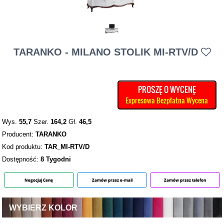
TARANKO - MILANO STOLIK MI-RTV/D
PROSZĘ O WYCENĘ
Expresowa Bezpłatna Wycena
Wys.
55,7
Szer.
164,2
Gł.
46,5
Producent:
TARANKO
Kod produktu:
TAR_MI-RTV/D
Dostępność:
8 Tygodni
Negocjuj Cenę
Zamów przez e-mail
Zamów przez telefon
WYBIERZ KOLOR