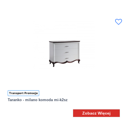
Transport Promocja
Taranko - milano komoda mi-k2sz
Zobacz Więcej