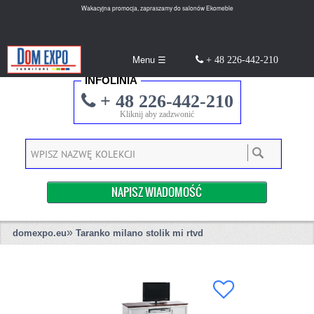
Wakacyjna promocja, zapraszamy do salonów Ekomeble
Menu ☰
+ 48 226-442-210
INFOLINIA
+ 48 226-442-210
Kliknij aby zadzwonić
NAPISZ WIADOMOŚĆ
»
domexpo.eu
Taranko milano stolik mi rtvd