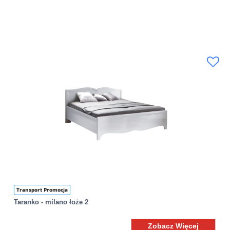
Transport Promocja
Taranko - milano łoże 2
Zobacz Więcej