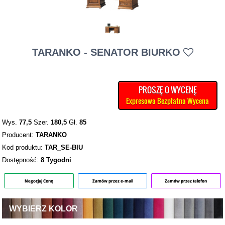
TARANKO - SENATOR BIURKO
PROSZĘ O WYCENĘ
Expresowa Bezpłatna Wycena
Wys.
77,5
Szer.
180,5
Gł.
85
Producent:
TARANKO
Kod produktu:
TAR_SE-BIU
Dostępność:
8 Tygodni
Negocjuj Cenę
Zamów przez e-mail
Zamów przez telefon
WYBIERZ KOLOR