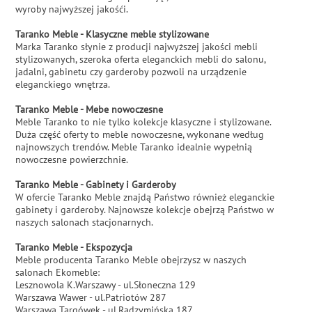
wyroby najwyższej jakośći.
Taranko Meble - Klasyczne meble stylizowane
Marka Taranko słynie z producji najwyższej jakości mebli
stylizowanych, szeroka oferta eleganckich mebli do salonu,
jadalni, gabinetu czy garderoby pozwoli na urządzenie
eleganckiego wnętrza.
Taranko Meble - Mebe nowoczesne
Meble Taranko to nie tylko kolekcje klasyczne i stylizowane.
Duża część oferty to meble nowoczesne, wykonane według
najnowszych trendów. Meble Taranko idealnie wypełnią
nowoczesne powierzchnie.
Taranko Meble - Gabinety i Garderoby
W ofercie Taranko Meble znajdą Państwo również eleganckie
gabinety i garderoby. Najnowsze kolekcje obejrzą Państwo w
naszych salonach stacjonarnych.
Taranko Meble - Ekspozycja
Meble producenta Taranko Meble obejrzysz w naszych
salonach Ekomeble:
Lesznowola K.Warszawy - ul.Słoneczna 129
Warszawa Wawer - ul.Patriotów 287
Warszawa Targówek - ul.Radzymińska 187