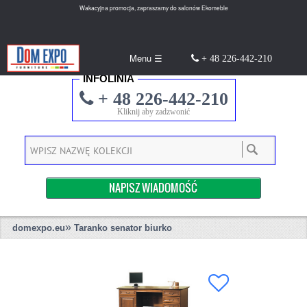
Wakacyjna promocja, zapraszamy do salonów Ekomeble
Menu ☰
+ 48 226-442-210
INFOLINIA
+ 48 226-442-210
Kliknij aby zadzwonić
NAPISZ WIADOMOŚĆ
»
domexpo.eu
Taranko senator biurko