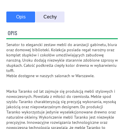
Opis
Cechy
OPIS
Senator to elegancki zestaw mebli do aranżacji gabinetu, biura
oraz domowej biblioteki. Kolekcja posiada regał narożny oraz
komplet słupków i cokołów umożliwiających zabudowę
narożną. Uroku dodają niezwykle starannie zdobione szprosy w
słupkach. Całość podkreśla ciepły kolor drewna w wybarwieniu
toffi.
Meble dostępne w naszych salonach w Warszawie.
Marka Taranko od lat zajmuje się produkcją mebli stylowych i
nowoczesnych. Powstała z miłości do rzemiosła. Meble spod
szyldu Taranko charakteryzują się precyzją wykonania, wysoką
jakością oraz niepowtarzalnym designem. Do produkcji
Taranko wykorzystuje jedynie wyselekcjonowane drewno oraz
naturalne okleiny. Wykończenie mebli Taranko jest niezwykle
precyzyjne. Innowacyjne rozwiązania technologiczne oraz
nowoczesna technologia sprawiają ,że meble Taranko to