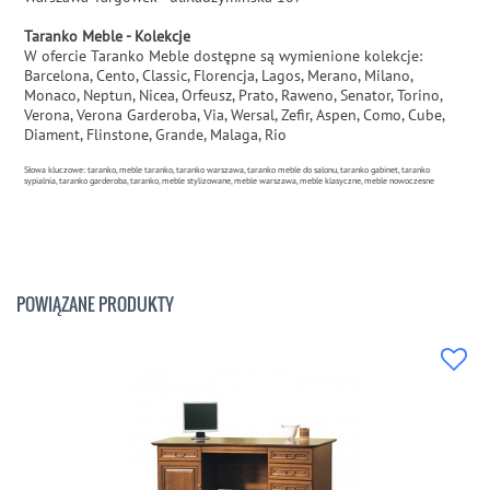
Taranko Meble - Kolekcje
W ofercie Taranko Meble dostępne są wymienione kolekcje:
Barcelona, Cento, Classic, Florencja, Lagos, Merano, Milano,
Monaco, Neptun, Nicea, Orfeusz, Prato, Raweno, Senator, Torino,
Verona, Verona Garderoba, Via, Wersal, Zefir, Aspen, Como, Cube,
Diament, Flinstone, Grande, Malaga, Rio
Słowa kluczowe: taranko, meble taranko, taranko warszawa, taranko meble do salonu, taranko gabinet, taranko
sypialnia, taranko garderoba, taranko, meble stylizowane, meble warszawa, meble klasyczne, meble nowoczesne
POWIĄZANE PRODUKTY