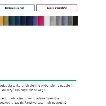
Zamów przez e-mail
Zamów przez telefon
 wyglądają lekko, a ich ciemne wybarwienie nadaje im
b stworzyć coś zupełnie nowego.
mebli nadaje im powagi, jednak finezyjne
a pozwoli urządzić Państwu salon lub uzupełnić