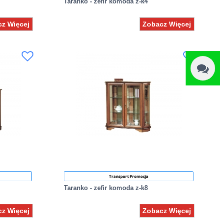
Taranko - zefir komoda z-k4
z Więcej
Zobacz Więcej
Transport Promocja
Taranko - zefir komoda z-k8
z Więcej
Zobacz Więcej