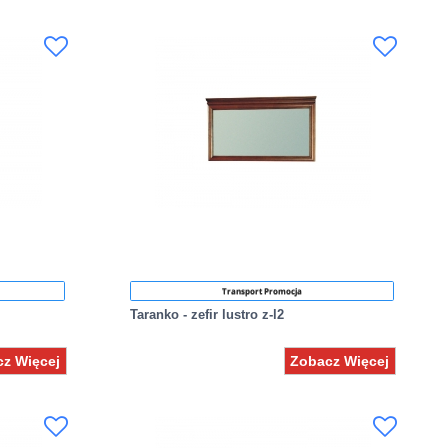
Transport Promocja
Taranko - zefir lustro z-l2
z Więcej
Zobacz Więcej