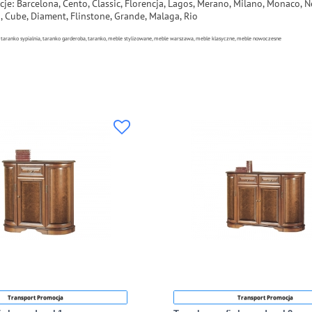
cje:
Barcelona, Cento, Classic, Florencja, Lagos, Merano, Milano, Monaco, N
o, Cube, Diament, Flinstone, Grande, Malaga, Rio
, taranko sypialnia, taranko garderoba, taranko, meble stylizowane, meble warszawa, meble klasyczne, meble nowoczesne
Transport Promocja
Transport Promocja