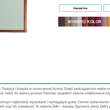
Negocjuj Cenę
WYBIERZ KOLOR
erry. Tradycja i klasyka w nowoczesnej formie. Dzięki zaokrągleniom meble
 wybór mebli do salonu, pozwoli Państwu uzupełnić obecne umeblowanie lu
zachwyci najbardziej wyszukane i wymagające gusta. Ciemne wybarwienie 
li oraz ich subtelność. To właśnie Zefir – klasyka. Ogromna oferta Zefir