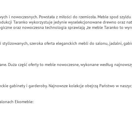
wych i nowoczesnych. Powstała z miłości do rzemiosła. Meble spod szyldu
odukcji Taranko wykorzystuje jedynie wyselekcjonowane drewno oraz natu
giczne oraz nowoczesna technologia sprawiają ,że meble Taranko to wyro
i stylizowanych, szeroka oferta eleganckich mebli do salonu, jadalni, ga
zowane. Duża część oferty to meble nowoczesne, wykonane według najnowsz
ckie gabinety i garderoby. Najnowsze kolekcje obejrzą Państwo w naszyc
salonach Ekomeble: