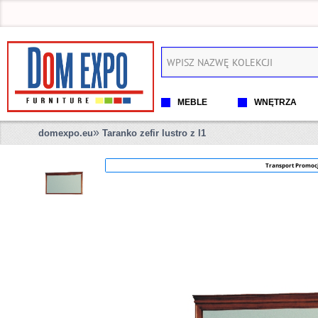
MEBLE
WNĘTRZA
»
domexpo.eu
Taranko zefir lustro z l1
Transport Promoc