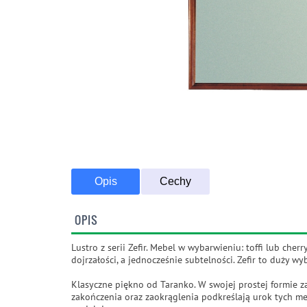
Opis
Cechy
OPIS
Lustro z serii Zefir. Mebel w wybarwieniu: toffi lub ch
dojrzałości, a jednocześnie subtelności. Zefir to duży
Klasyczne piękno od Taranko. W swojej prostej formie 
zakończenia oraz zaokrąglenia podkreślają urok tych meb