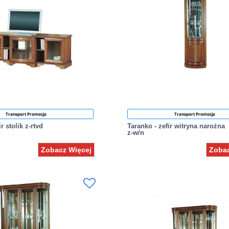
Transport Promocja
Transport Promocja
r stolik z-rtvd
Taranko - zefir witryna narożna
z-w/n
Zobacz Więcej
Zobac