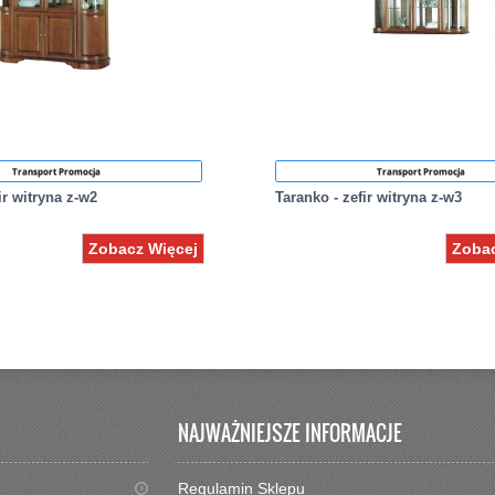
Transport Promocja
Transport Promocja
ir witryna z-w2
Taranko - zefir witryna z-w3
Zobacz Więcej
Zobac
NAJWAŻNIEJSZE INFORMACJE
Regulamin Sklepu