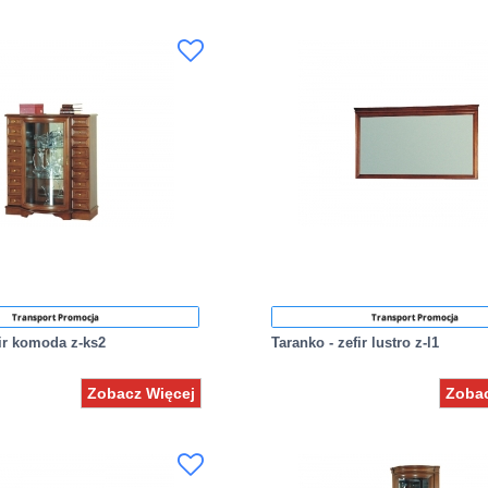
Transport Promocja
Transport Promocja
fir komoda z-ks2
Taranko - zefir lustro z-l1
Zobacz Więcej
Zobac