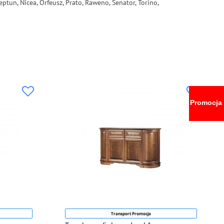
eptun, Nicea, Orfeusz, Prato, Raweno, Senator, Torino,
Promocja
Transport Promocja