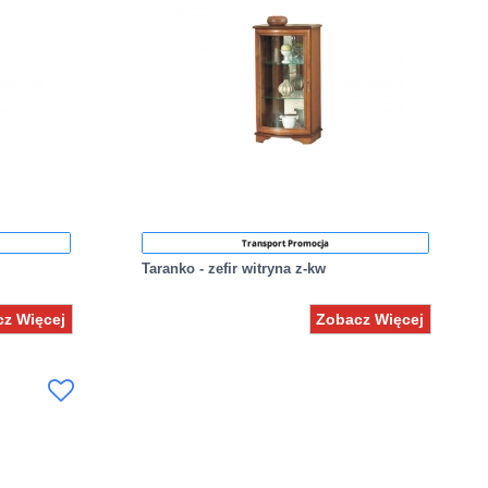
Transport Promocja
Taranko - zefir witryna z-kw
z Więcej
Zobacz Więcej