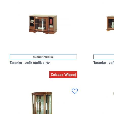
Transport Promocja
Taranko - zefir stolik z-rtv
Taranko - zefi
Zobacz Więcej