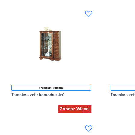
Transport Promocja
Taranko - zefir komoda z-ks1
Taranko - ze
Zobacz Więcej