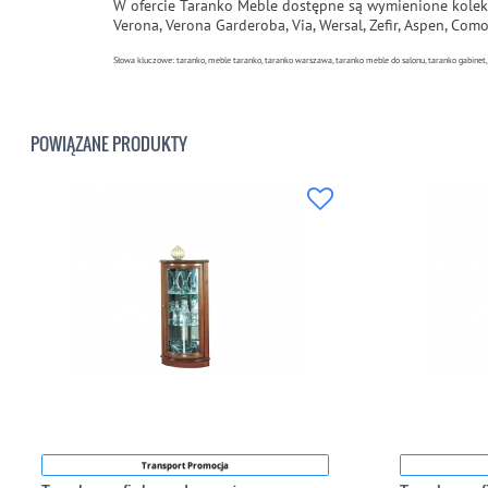
W ofercie Taranko Meble dostępne są wymienione kolek
Verona, Verona Garderoba, Via, Wersal, Zefir, Aspen, Com
Słowa kluczowe: taranko, meble taranko, taranko warszawa, taranko meble do salonu, taranko gabinet
POWIĄZANE PRODUKTY
Transport Promocja