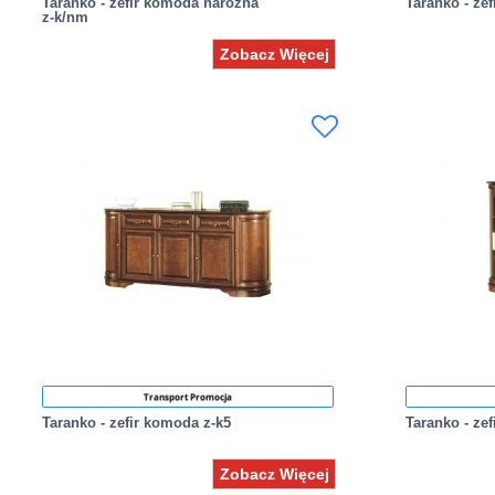
Taranko - zefir komoda narożna
Taranko - ze
z-k/nm
Zobacz Więcej
Transport Promocja
Taranko - zefir komoda z-k5
Taranko - ze
Zobacz Więcej