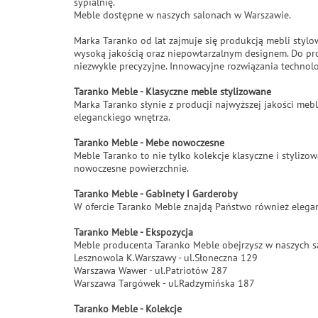
sypialnię.
Meble dostępne w naszych salonach w Warszawie.
Marka Taranko od lat zajmuje się produkcją mebli stylo
wysoką jakością oraz niepowtarzalnym designem. Do pr
niezwykle precyzyjne. Innowacyjne rozwiązania technolo
Taranko Meble - Klasyczne meble stylizowane
Marka Taranko słynie z producji najwyższej jakości mebl
eleganckiego wnętrza.
Taranko Meble - Mebe nowoczesne
Meble Taranko to nie tylko kolekcje klasyczne i styli
nowoczesne powierzchnie.
Taranko Meble - Gabinety i Garderoby
W ofercie Taranko Meble znajdą Państwo również elegan
Taranko Meble - Ekspozycja
Meble producenta Taranko Meble obejrzysz w naszych 
Lesznowola K.Warszawy - ul.Słoneczna 129
Warszawa Wawer - ul.Patriotów 287
Warszawa Targówek - ul.Radzymińska 187
Taranko Meble - Kolekcje