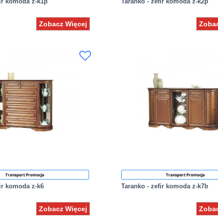
fir komoda z-k1p
Taranko - zefir komoda z-k2p
Zobacz Więcej
Zobac
Transport Promocja
Transport Promocja
fir komoda z-k6
Taranko - zefir komoda z-k7b
Zobacz Więcej
Zobac