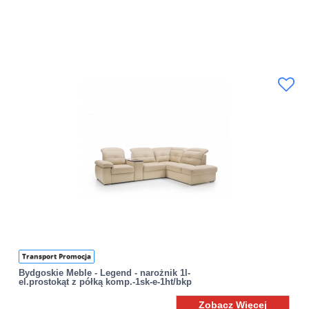
Transport Promocja
Bydgoskie Meble - Legend - narożnik 1l-
el.prostokąt z półką komp.-1sk-e-1ht/bkp
Zobacz Więcej