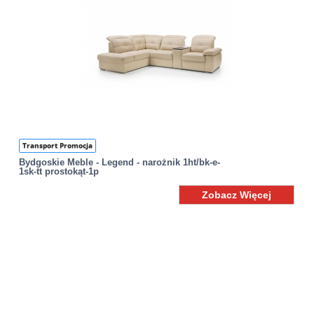
Transport Promocja
Bydgoskie Meble - Legend - narożnik 1ht/bk-e-
1sk-tt prostokąt-1p
Zobacz Więcej