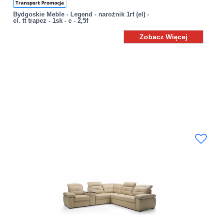
Transport Promocja
Bydgoskie Meble - Legend - narożnik 1rf (el) -
el. tt trapez - 1sk - e - 2,5f
Zobacz Więcej