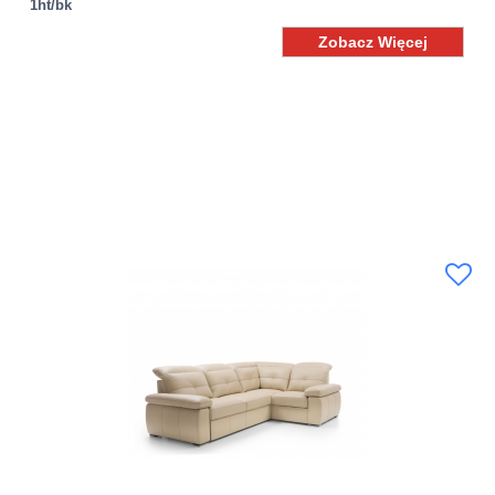
1ht/bk
Zobacz Więcej