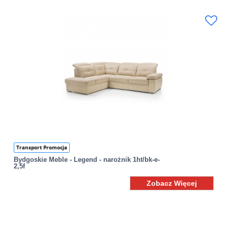
Transport Promocja
Bydgoskie Meble - Legend - narożnik 1ht/bk-e-
2,5f
Zobacz Więcej