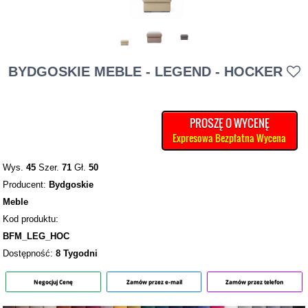
BYDGOSKIE MEBLE - LEGEND - HOCKER
PROSZĘ O WYCENĘ
Expresowa Bezpłatna Wycena
Wys.
45
Szer.
71
Gł.
50
Producent:
Bydgoskie
Meble
Kod produktu:
BFM_LEG_HOC
Dostępność:
8 Tygodni
Negocjuj Cenę
Zamów przez e-mail
Zamów przez telefon