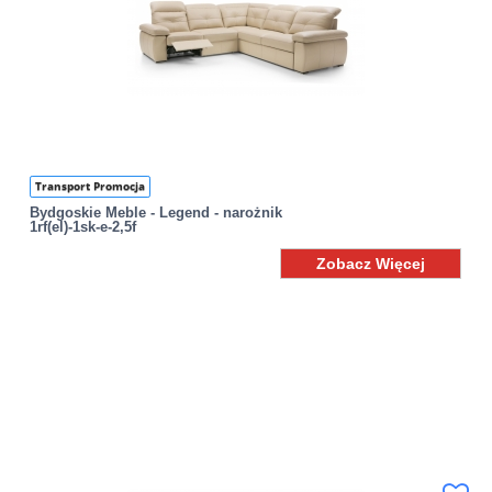
Transport Promocja
Bydgoskie Meble - Legend - narożnik
1rf(el)-1sk-e-2,5f
Zobacz Więcej