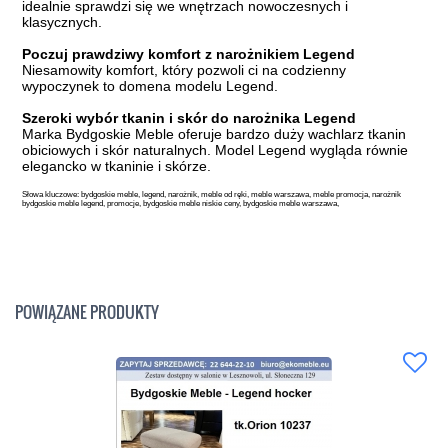
idealnie sprawdzi się we wnętrzach nowoczesnych i
klasycznych.
Poczuj prawdziwy komfort z narożnikiem Legend
Niesamowity komfort, który pozwoli ci na codzienny
wypoczynek to domena modelu Legend.
Szeroki wybór tkanin i skór do narożnika Legend
Marka Bydgoskie Meble oferuje bardzo duży wachlarz tkanin
obiciowych i skór naturalnych. Model Legend wygląda równie
elegancko w tkaninie i skórze.
Słowa kluczowe: bydgoskie meble, legend, narożnik, meble od ręki, meble warszawa, meble promocja, narożnik
bydgoskie meble legend, promocje, bydgoskie meble niskie ceny, bydgoskie meble warszawa,
POWIĄZANE PRODUKTY