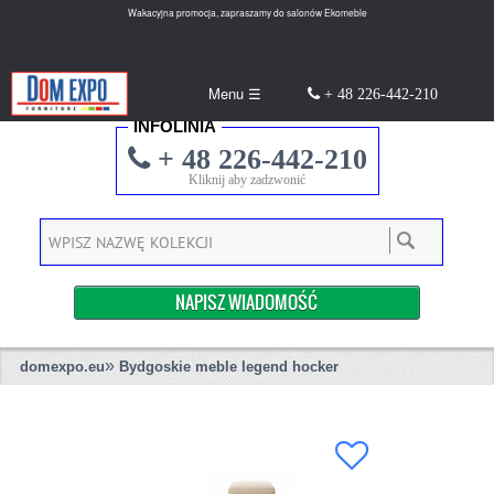
Wakacyjna promocja, zapraszamy do salonów Ekomeble
Menu ☰
+ 48 226-442-210
INFOLINIA
+ 48 226-442-210
Kliknij aby zadzwonić
NAPISZ WIADOMOŚĆ
»
domexpo.eu
Bydgoskie meble legend hocker