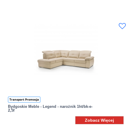
Transport Promocja
Bydgoskie Meble - Legend - narożnik 1ht/bk-e-
2,5f
Zobacz Więcej