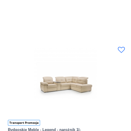
Transport Promocja
Bydgoskie Meble - Legend - narożnik 1l-