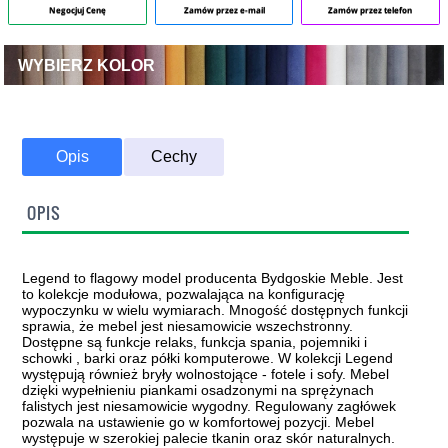
Negocjuj Cenę
Zamów przez e-mail
Zamów przez telefon
WYBIERZ KOLOR
Opis
Cechy
OPIS
Legend to flagowy model producenta Bydgoskie Meble. Jest
to kolekcje modułowa, pozwalająca na konfigurację
wypoczynku w wielu wymiarach. Mnogość dostępnych funkcji
sprawia, że mebel jest niesamowicie wszechstronny.
Dostępne są funkcje relaks, funkcja spania, pojemniki i
schowki , barki oraz półki komputerowe. W kolekcji Legend
występują również bryły wolnostojące - fotele i sofy. Mebel
dzięki wypełnieniu piankami osadzonymi na sprężynach
falistych jest niesamowicie wygodny. Regulowany zagłówek
pozwala na ustawienie go w komfortowej pozycji. Mebel
występuje w szerokiej palecie tkanin oraz skór naturalnych.