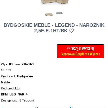
BYDGOSKIE MEBLE - LEGEND - NAROŻNIK
2,5F-E-1HT/BK
PROSZĘ O WYCENĘ
Expresowa Bezpłatna Wycena
Wys.
89
Szer.
216x269
Gł.
102
Producent:
Bydgoskie
Meble
Kod produktu:
BFM_LEG_NAR_4
Dostępność:
8 Tygodni