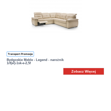
Transport Promocja
Bydgoskie Meble - Legend - narożnik
1rf(el)-1sk-e-2,5f
Zobacz Więcej