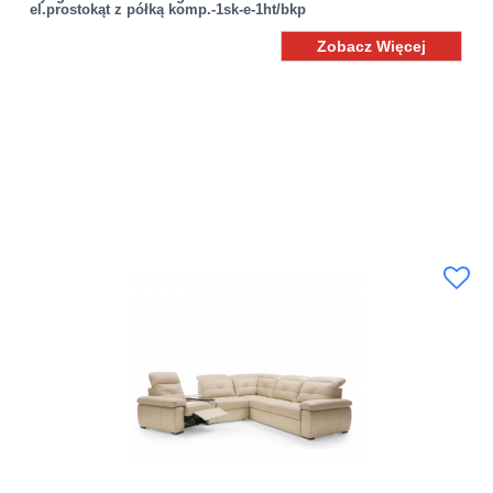
el.prostokąt z półką komp.-1sk-e-1ht/bkp
Zobacz Więcej