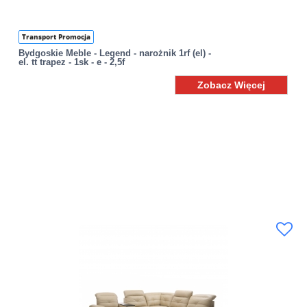
Transport Promocja
Bydgoskie Meble - Legend - narożnik 1rf (el) -
el. tt trapez - 1sk - e - 2,5f
Zobacz Więcej