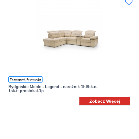
Transport Promocja
Bydgoskie Meble - Legend - narożnik 1ht/bk-e-
1sk-tt prostokąt-1p
Zobacz Więcej