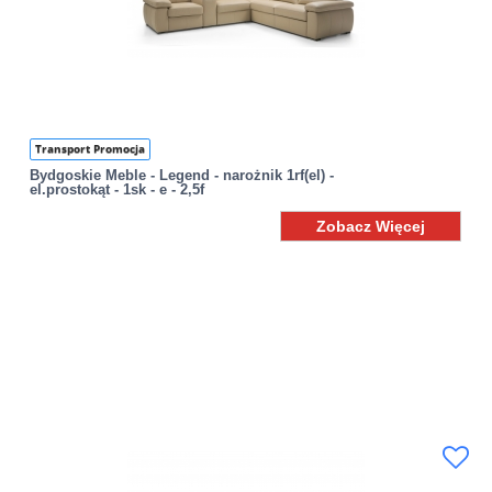
Transport Promocja
Bydgoskie Meble - Legend - narożnik 1rf(el) -
el.prostokąt - 1sk - e - 2,5f
Zobacz Więcej