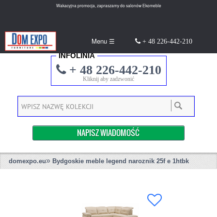
Wakacyjna promocja, zapraszamy do salonów Ekomeble
Menu ☰
+ 48 226-442-210
INFOLINIA
+ 48 226-442-210
Kliknij aby zadzwonić
NAPISZ WIADOMOŚĆ
»
domexpo.eu
Bydgoskie meble legend naroznik 25f e 1htbk