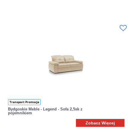
Transport Promocja
Bydgoskie Meble - Legend - Sofa 2,5sk z
pojemnikiem
Zobacz Więcej