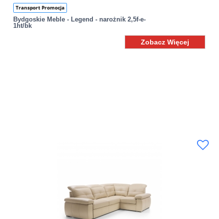
Transport Promocja
Bydgoskie Meble - Legend - narożnik 2,5f-e-
1ht/bk
Zobacz Więcej