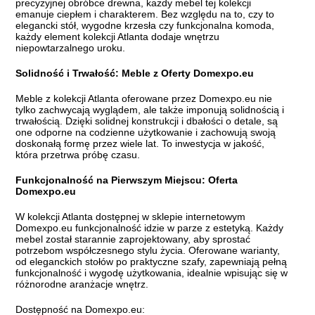
precyzyjnej obróbce drewna, każdy mebel tej kolekcji
emanuje ciepłem i charakterem. Bez względu na to, czy to
elegancki stół, wygodne krzesła czy funkcjonalna komoda,
każdy element kolekcji Atlanta dodaje wnętrzu
niepowtarzalnego uroku.
Solidność i Trwałość: Meble z Oferty Domexpo.eu
Meble z kolekcji Atlanta oferowane przez Domexpo.eu nie
tylko zachwycają wyglądem, ale także imponują solidnością i
trwałością. Dzięki solidnej konstrukcji i dbałości o detale, są
one odporne na codzienne użytkowanie i zachowują swoją
doskonałą formę przez wiele lat. To inwestycja w jakość,
która przetrwa próbę czasu.
Funkcjonalność na Pierwszym Miejscu: Oferta
Domexpo.eu
W kolekcji Atlanta dostępnej w sklepie internetowym
Domexpo.eu funkcjonalność idzie w parze z estetyką. Każdy
mebel został starannie zaprojektowany, aby sprostać
potrzebom współczesnego stylu życia. Oferowane warianty,
od eleganckich stołów po praktyczne szafy, zapewniają pełną
funkcjonalność i wygodę użytkowania, idealnie wpisując się w
różnorodne aranżacje wnętrz.
Dostępność na Domexpo.eu: