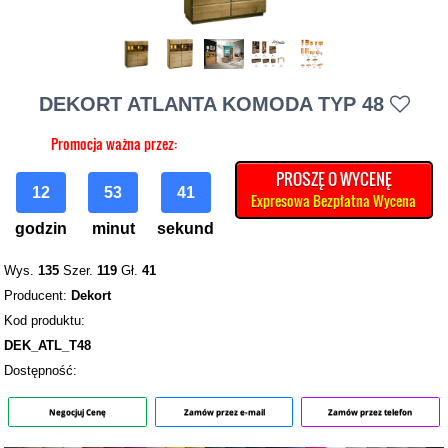
DEKORT ATLANTA KOMODA TYP 48
Promocja ważna przez:
PROSZĘ O WYCENĘ
12
53
40
Expresowa Bezpłatna Wycena
godzin
minut
sekund
Wys.
135
Szer.
119
Gł.
41
Producent:
Dekort
Kod produktu:
DEK_ATL_T48
Dostępność:
Negocjuj Cenę
Zamów przez e-mail
Zamów przez telefon