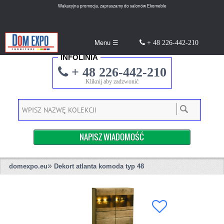
Wakacyjna promocja, zapraszamy do salonów Ekomeble
Menu ☰
+ 48 226-442-210
INFOLINIA
+ 48 226-442-210
Kliknij aby zadzwonić
NAPISZ WIADOMOŚĆ
»
domexpo.eu
Dekort atlanta komoda typ 48