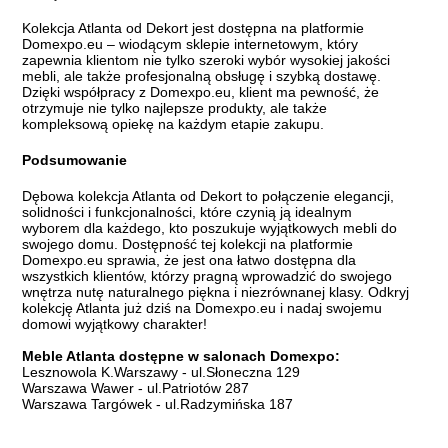
Kolekcja Atlanta od Dekort jest dostępna na platformie
Domexpo.eu – wiodącym sklepie internetowym, który
zapewnia klientom nie tylko szeroki wybór wysokiej jakości
mebli, ale także profesjonalną obsługę i szybką dostawę.
Dzięki współpracy z Domexpo.eu, klient ma pewność, że
otrzymuje nie tylko najlepsze produkty, ale także
kompleksową opiekę na każdym etapie zakupu.
Podsumowanie
Dębowa kolekcja Atlanta od Dekort to połączenie elegancji,
solidności i funkcjonalności, które czynią ją idealnym
wyborem dla każdego, kto poszukuje wyjątkowych mebli do
swojego domu. Dostępność tej kolekcji na platformie
Domexpo.eu sprawia, że jest ona łatwo dostępna dla
wszystkich klientów, którzy pragną wprowadzić do swojego
wnętrza nutę naturalnego piękna i niezrównanej klasy. Odkryj
kolekcję Atlanta już dziś na Domexpo.eu i nadaj swojemu
domowi wyjątkowy charakter!
Meble Atlanta dostępne w salonach Domexpo:
Lesznowola K.Warszawy - ul.Słoneczna 129
Warszawa Wawer - ul.Patriotów 287
Warszawa Targówek - ul.Radzymińska 187