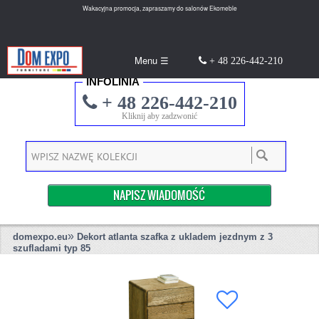
Wakacyjna promocja, zapraszamy do salonów Ekomeble
Menu ☰
+ 48 226-442-210
INFOLINIA
+ 48 226-442-210
Kliknij aby zadzwonić
NAPISZ WIADOMOŚĆ
»
domexpo.eu
Dekort atlanta szafka z ukladem jezdnym z 3
szufladami typ 85