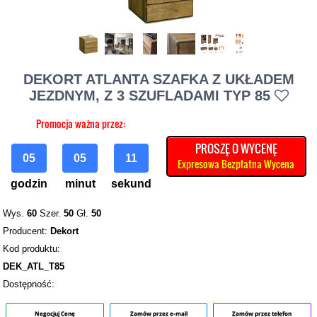
DEKORT ATLANTA SZAFKA Z UKŁADEM
JEZDNYM, Z 3 SZUFLADAMI TYP 85
Promocja ważna przez:
PROSZĘ O WYCENĘ
05
05
10
Expresowa Bezpłatna Wycena
godzin
minut
sekund
Wys.
60
Szer.
50
Gł.
50
Producent:
Dekort
Kod produktu:
DEK_ATL_T85
Dostępność:
Negocjuj Cenę
Zamów przez e-mail
Zamów przez telefon