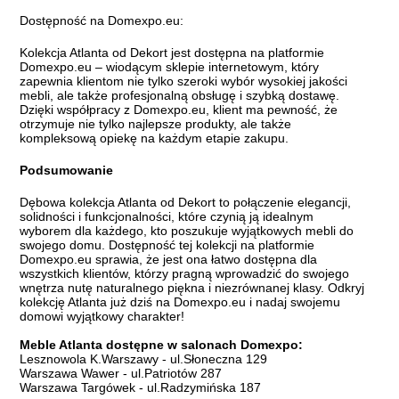
Dostępność na Domexpo.eu:
Kolekcja Atlanta od Dekort jest dostępna na platformie
Domexpo.eu – wiodącym sklepie internetowym, który
zapewnia klientom nie tylko szeroki wybór wysokiej jakości
mebli, ale także profesjonalną obsługę i szybką dostawę.
Dzięki współpracy z Domexpo.eu, klient ma pewność, że
otrzymuje nie tylko najlepsze produkty, ale także
kompleksową opiekę na każdym etapie zakupu.
Podsumowanie
Dębowa kolekcja Atlanta od Dekort to połączenie elegancji,
solidności i funkcjonalności, które czynią ją idealnym
wyborem dla każdego, kto poszukuje wyjątkowych mebli do
swojego domu. Dostępność tej kolekcji na platformie
Domexpo.eu sprawia, że jest ona łatwo dostępna dla
wszystkich klientów, którzy pragną wprowadzić do swojego
wnętrza nutę naturalnego piękna i niezrównanej klasy. Odkryj
kolekcję Atlanta już dziś na Domexpo.eu i nadaj swojemu
domowi wyjątkowy charakter!
Meble Atlanta dostępne w salonach Domexpo:
Lesznowola K.Warszawy - ul.Słoneczna 129
Warszawa Wawer - ul.Patriotów 287
Warszawa Targówek - ul.Radzymińska 187