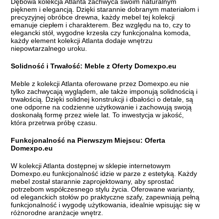
Dębowa kolekcja Atlanta zachwyca swoim naturalnym
pięknem i elegancją. Dzięki starannie dobranym materiałom i
precyzyjnej obróbce drewna, każdy mebel tej kolekcji
emanuje ciepłem i charakterem. Bez względu na to, czy to
elegancki stół, wygodne krzesła czy funkcjonalna komoda,
każdy element kolekcji Atlanta dodaje wnętrzu
niepowtarzalnego uroku.
Solidność i Trwałość: Meble z Oferty Domexpo.eu
Meble z kolekcji Atlanta oferowane przez Domexpo.eu nie
tylko zachwycają wyglądem, ale także imponują solidnością i
trwałością. Dzięki solidnej konstrukcji i dbałości o detale, są
one odporne na codzienne użytkowanie i zachowują swoją
doskonałą formę przez wiele lat. To inwestycja w jakość,
która przetrwa próbę czasu.
Funkcjonalność na Pierwszym Miejscu: Oferta
Domexpo.eu
W kolekcji Atlanta dostępnej w sklepie internetowym
Domexpo.eu funkcjonalność idzie w parze z estetyką. Każdy
mebel został starannie zaprojektowany, aby sprostać
potrzebom współczesnego stylu życia. Oferowane warianty,
od eleganckich stołów po praktyczne szafy, zapewniają pełną
funkcjonalność i wygodę użytkowania, idealnie wpisując się w
różnorodne aranżacje wnętrz.