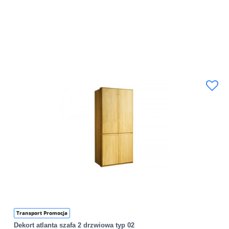
Transport Promocja
Dekort atlanta szafa 2 drzwiowa typ 02