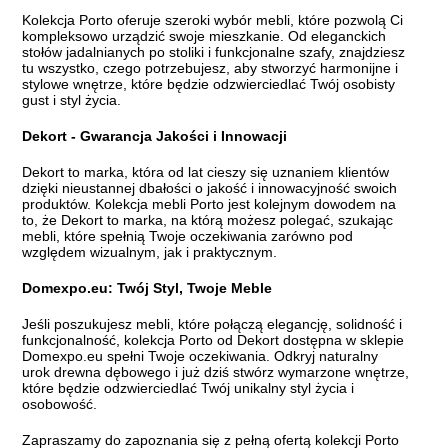
Kolekcja Porto oferuje szeroki wybór mebli, które pozwolą Ci
kompleksowo urządzić swoje mieszkanie. Od eleganckich
stołów jadalnianych po stoliki i funkcjonalne szafy, znajdziesz
tu wszystko, czego potrzebujesz, aby stworzyć harmonijne i
stylowe wnętrze, które będzie odzwierciedlać Twój osobisty
gust i styl życia.
Dekort - Gwarancja Jakości i Innowacji
Dekort to marka, która od lat cieszy się uznaniem klientów
dzięki nieustannej dbałości o jakość i innowacyjność swoich
produktów. Kolekcja mebli Porto jest kolejnym dowodem na
to, że Dekort to marka, na którą możesz polegać, szukając
mebli, które spełnią Twoje oczekiwania zarówno pod
względem wizualnym, jak i praktycznym.
Domexpo.eu: Twój Styl, Twoje Meble
Jeśli poszukujesz mebli, które połączą elegancję, solidność i
funkcjonalność, kolekcja Porto od Dekort dostępna w sklepie
Domexpo.eu spełni Twoje oczekiwania. Odkryj naturalny
urok drewna dębowego i już dziś stwórz wymarzone wnętrze,
które będzie odzwierciedlać Twój unikalny styl życia i
osobowość.
Zapraszamy do zapoznania się z pełną ofertą kolekcji Porto