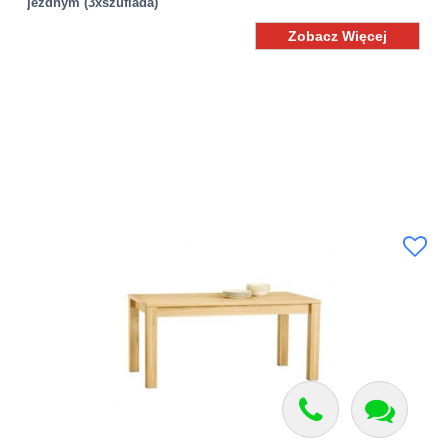
jezdnym (3xszuflada)
Zobacz Więcej