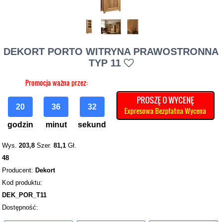
DEKORT PORTO WITRYNA PRAWOSTRONNA
TYP 11
Promocja ważna przez:
PROSZĘ O WYCENĘ
20
36
30
Expresowa Bezpłatna Wycena
godzin
minut
sekund
Wys.
203,8
Szer.
81,1
Gł.
48
Producent:
Dekort
Kod produktu:
DEK_POR_T11
Dostępność: