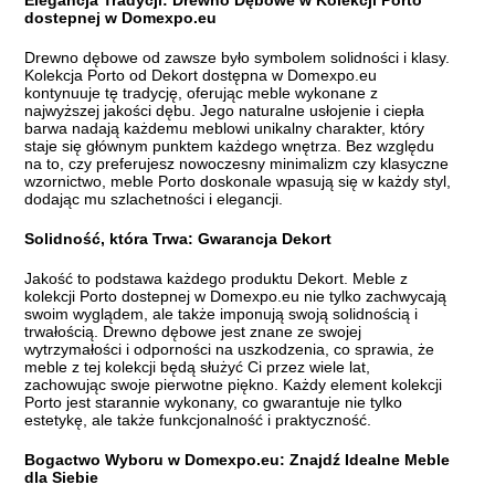
dostepnej w Domexpo.eu
Drewno dębowe od zawsze było symbolem solidności i klasy.
Kolekcja Porto od Dekort dostępna w Domexpo.eu
kontynuuje tę tradycję, oferując meble wykonane z
najwyższej jakości dębu. Jego naturalne usłojenie i ciepła
barwa nadają każdemu meblowi unikalny charakter, który
staje się głównym punktem każdego wnętrza. Bez względu
na to, czy preferujesz nowoczesny minimalizm czy klasyczne
wzornictwo, meble Porto doskonale wpasują się w każdy styl,
dodając mu szlachetności i elegancji.
Solidność, która Trwa: Gwarancja Dekort
Jakość to podstawa każdego produktu Dekort. Meble z
kolekcji Porto dostepnej w Domexpo.eu nie tylko zachwycają
swoim wyglądem, ale także imponują swoją solidnością i
trwałością. Drewno dębowe jest znane ze swojej
wytrzymałości i odporności na uszkodzenia, co sprawia, że
meble z tej kolekcji będą służyć Ci przez wiele lat,
zachowując swoje pierwotne piękno. Każdy element kolekcji
Porto jest starannie wykonany, co gwarantuje nie tylko
estetykę, ale także funkcjonalność i praktyczność.
Bogactwo Wyboru w Domexpo.eu: Znajdź Idealne Meble
dla Siebie