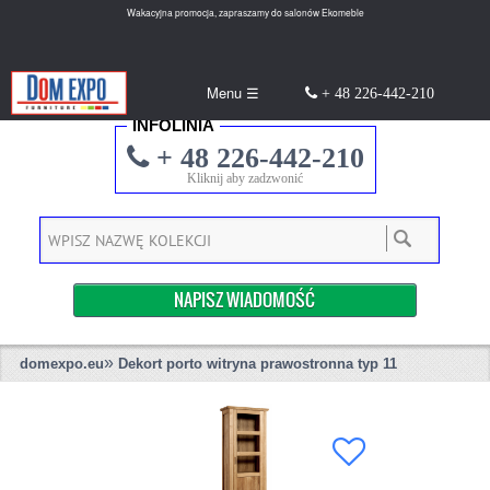
Wakacyjna promocja, zapraszamy do salonów Ekomeble
Menu ☰
+ 48 226-442-210
INFOLINIA
+ 48 226-442-210
Kliknij aby zadzwonić
NAPISZ WIADOMOŚĆ
»
domexpo.eu
Dekort porto witryna prawostronna typ 11