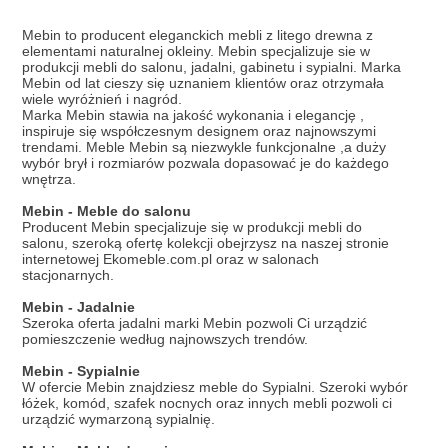
Mebin to producent eleganckich mebli z litego drewna z
elementami naturalnej okleiny. Mebin specjalizuje sie w
produkcji mebli do salonu, jadalni, gabinetu i sypialni. Marka
Mebin od lat cieszy się uznaniem klientów oraz otrzymała
wiele wyróżnień i nagród.
Marka Mebin stawia na jakość wykonania i elegancję ,
inspiruje się współczesnym designem oraz najnowszymi
trendami. Meble Mebin są niezwykle funkcjonalne ,a duży
wybór brył i rozmiarów pozwala dopasować je do każdego
wnętrza.
Mebin - Meble do salonu
Producent Mebin specjalizuje się w produkcji mebli do
salonu, szeroką ofertę kolekcji obejrzysz na naszej stronie
internetowej Ekomeble.com.pl oraz w salonach
stacjonarnych.
Mebin - Jadalnie
Szeroka oferta jadalni marki Mebin pozwoli Ci urządzić
pomieszczenie według najnowszych trendów.
Mebin - Sypialnie
W ofercie Mebin znajdziesz meble do Sypialni. Szeroki wybór
łóżek, komód, szafek nocnych oraz innych mebli pozwoli ci
urządzić wymarzoną sypialnię.