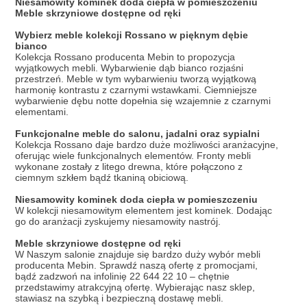
Niesamowity kominek doda ciepła w pomieszczeniu
Meble skrzyniowe dostępne od ręki
Wybierz meble kolekcji Rossano w pięknym dębie
bianco
Kolekcja Rossano producenta Mebin to propozycja
wyjątkowych mebli. Wybarwienie dąb bianco rozjaśni
przestrzeń. Meble w tym wybarwieniu tworzą wyjątkową
harmonię kontrastu z czarnymi wstawkami. Ciemniejsze
wybarwienie dębu notte dopełnia się wzajemnie z czarnymi
elementami.
Funkcjonalne meble do salonu, jadalni oraz sypialni
Kolekcja Rossano daje bardzo duże możliwości aranżacyjne,
oferując wiele funkcjonalnych elementów. Fronty mebli
wykonane zostały z litego drewna, które połączono z
ciemnym szkłem bądź tkaniną obiciową.
Niesamowity kominek doda ciepła w pomieszczeniu
W kolekcji niesamowitym elementem jest kominek. Dodając
go do aranżacji zyskujemy niesamowity nastrój.
Meble skrzyniowe dostępne od ręki
W Naszym salonie znajduje się bardzo duży wybór mebli
producenta Mebin. Sprawdź naszą ofertę z promocjami,
bądź zadzwoń na infolinię 22 644 22 10 – chętnie
przedstawimy atrakcyjną ofertę. Wybierając nasz sklep,
stawiasz na szybką i bezpieczną dostawę mebli.