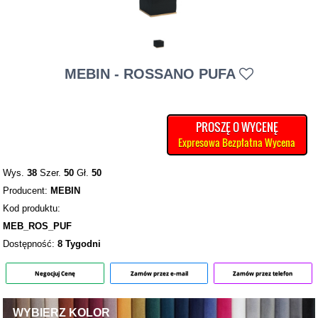
MEBIN - ROSSANO PUFA
PROSZĘ O WYCENĘ
Expresowa Bezpłatna Wycena
Wys.
38
Szer.
50
Gł.
50
Producent:
MEBIN
Kod produktu:
MEB_ROS_PUF
Dostępność:
8 Tygodni
Negocjuj Cenę
Zamów przez e-mail
Zamów przez telefon
WYBIERZ KOLOR