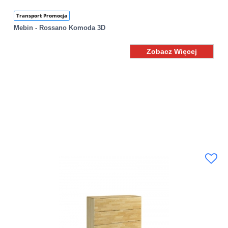
Transport Promocja
Mebin - Rossano Komoda 3D
Zobacz Więcej