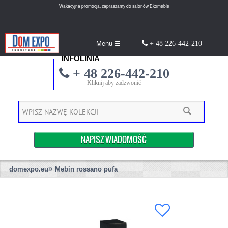
Wakacyjna promocja, zapraszamy do salonów Ekomeble
Menu ☰
+ 48 226-442-210
INFOLINIA
+ 48 226-442-210
Kliknij aby zadzwonić
NAPISZ WIADOMOŚĆ
»
domexpo.eu
Mebin rossano pufa