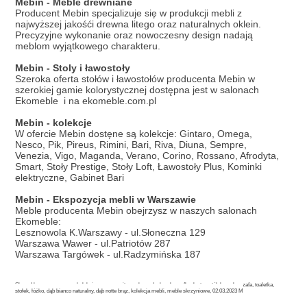
Mebin - Meble drewniane
Producent Mebin specjalizuje się w produkcji mebli z
najwyższej jakośći drewna litego oraz naturalnych oklein.
Precyzyjne wykonanie oraz nowoczesny design nadają
meblom wyjątkowego charakteru.
Mebin - Stoly i ławostoły
Szeroka oferta stołów i ławostołów producenta Mebin w
szerokiej gamie kolorystycznej dostępna jest w salonach
Ekomeble i na ekomeble.com.pl
Mebin - kolekcje
W ofercie Mebin dostęne są kolekcje: Gintaro, Omega,
Nesco, Pik, Pireus, Rimini, Bari, Riva, Diuna, Sempre,
Venezia, Vigo, Maganda, Verano, Corino, Rossano, Afrodyta,
Smart, Stoły Prestige, Stoły Loft, Ławostoły Plus, Kominki
elektryczne, Gabinet Bari
Mebin - Ekspozycja mebli w Warszawie
Meble producenta Mebin obejrzysz w naszych salonach
Ekomeble:
Lesznowola K.Warszawy - ul.Słoneczna 129
Warszawa Wawer - ul.Patriotów 287
Warszawa Targówek - ul.Radzymińska 187
Słowa kluczowe: rossano, kolekcja rossano, witryna, komoda, barek, szafka, lustro, stół, krzesła, szafa, toaletka,
stołek, łóżko, dąb bianco naturalny, dąb notte brąz, kolekcja mebli, meble skrzyniowe, 02.03.2023 M