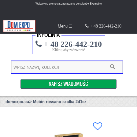
Wakacyjna promocja, zapraszamy do salonów Ekomeble
Menu ☰
+ 48 226-442-210
INFOLINIA
+ 48 226-442-210
Kliknij aby zadzwonić
NAPISZ WIADOMOŚĆ
»
domexpo.eu
Mebin rossano szafka 2d1sz