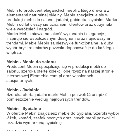
Mebin to producent eleganckich mebli z litego drewna z
elementami naturalnej okleiny. Mebin specjalizuje sie w
produkcji mebli do salonu, jadalni, gabinetu i sypialni. Marka
Mebin od lat cieszy się uznaniem klientów oraz otrzymała
wiele wyróżnień i nagród.
Marka Mebin stawia na jakość wykonania i elegancję ,
inspiruje się współczesnym designem oraz najnowszymi
trendami. Meble Mebin są niezwykle funkcjonalne ,a duży
wybór brył i rozmiarów pozwala dopasować je do każdego
wnętrza.
Mebin - Meble do salonu
Producent Mebin specjalizuje się w produkcji mebli do
salonu, szeroką ofertę kolekcji obejrzysz na naszej stronie
internetowej Ekomeble.com.pl oraz w salonach
stacjonarnych.
Mebin - Jadalnie
Szeroka oferta jadalni marki Mebin pozwoli Ci urządzić
pomieszczenie według najnowszych trendów.
Mebin - Sypialnie
W ofercie Mebin znajdziesz meble do Sypialni. Szeroki wybór
łóżek, komód, szafek nocnych oraz innych mebli pozwoli ci
urządzić wymarzoną sypialnię.