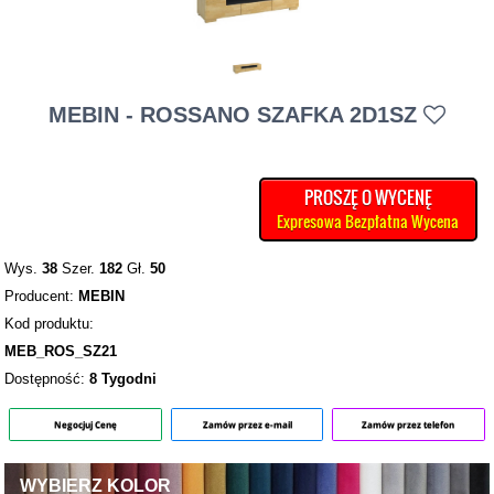
MEBIN - ROSSANO SZAFKA 2D1SZ
PROSZĘ O WYCENĘ
Expresowa Bezpłatna Wycena
Wys.
38
Szer.
182
Gł.
50
Producent:
MEBIN
Kod produktu:
MEB_ROS_SZ21
Dostępność:
8 Tygodni
Negocjuj Cenę
Zamów przez e-mail
Zamów przez telefon
WYBIERZ KOLOR