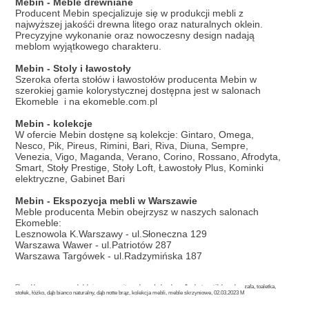
Mebin - Meble drewniane
Producent Mebin specjalizuje się w produkcji mebli z
najwyższej jakośći drewna litego oraz naturalnych oklein.
Precyzyjne wykonanie oraz nowoczesny design nadają
meblom wyjątkowego charakteru.
Mebin - Stoly i ławostoły
Szeroka oferta stołów i ławostołów producenta Mebin w
szerokiej gamie kolorystycznej dostępna jest w salonach
Ekomeble i na ekomeble.com.pl
Mebin - kolekcje
W ofercie Mebin dostęne są kolekcje: Gintaro, Omega,
Nesco, Pik, Pireus, Rimini, Bari, Riva, Diuna, Sempre,
Venezia, Vigo, Maganda, Verano, Corino, Rossano, Afrodyta,
Smart, Stoły Prestige, Stoły Loft, Ławostoły Plus, Kominki
elektryczne, Gabinet Bari
Mebin - Ekspozycja mebli w Warszawie
Meble producenta Mebin obejrzysz w naszych salonach
Ekomeble:
Lesznowola K.Warszawy - ul.Słoneczna 129
Warszawa Wawer - ul.Patriotów 287
Warszawa Targówek - ul.Radzymińska 187
Słowa kluczowe: rossano, kolekcja rossano, witryna, komoda, barek, szafka, lustro, stół, krzesła, szafa, toaletka,
stołek, łóżko, dąb bianco naturalny, dąb notte brąz, kolekcja mebli, meble skrzyniowe, 02.03.2023 M