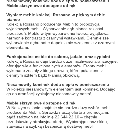
Niesamowity kominek doda ciepła w pomieszczeniu
Meble skrzyniowe dostępne od ręki
Wybierz meble kolekcji Rossano w pięknym dębie
bianco
Kolekcja Rossano producenta Mebin to propozycja
wyjątkowych mebli. Wybarwienie dąb bianco rozjaśni
przestrzeń. Meble w tym wybarwieniu tworzą wyjątkową
harmonię kontrastu z czarnymi wstawkami. Ciemniejsze
wybarwienie dębu notte dopełnia się wzajemnie z czarnymi
elementami.
Funkcjonalne meble do salonu, jadalni oraz sypialni
Kolekcja Rossano daje bardzo duże możliwości aranżacyjne,
oferując wiele funkcjonalnych elementów. Fronty mebli
wykonane zostały z litego drewna, które połączono z
ciemnym szkłem bądź tkaniną obiciową.
Niesamowity kominek doda ciepła w pomieszczeniu
W kolekcji niesamowitym elementem jest kominek. Dodając
go do aranżacji zyskujemy niesamowity nastrój.
Meble skrzyniowe dostępne od ręki
W Naszym salonie znajduje się bardzo duży wybór mebli
producenta Mebin. Sprawdź naszą ofertę z promocjami,
bądź zadzwoń na infolinię 22 644 22 10 – chętnie
przedstawimy atrakcyjną ofertę. Wybierając nasz sklep,
stawiasz na szybką i bezpieczną dostawę mebli.