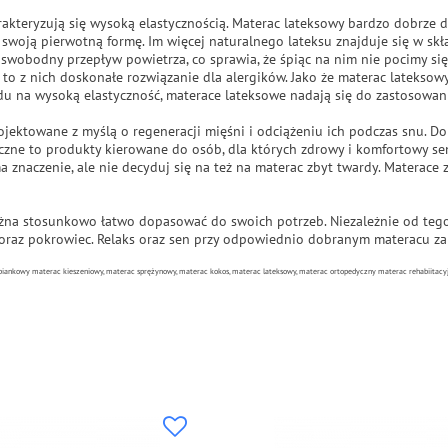
akteryzują się wysoką elastycznością. Materac lateksowy bardzo dobrze d
swoją pierwotną formę. Im więcej naturalnego lateksu znajduje się w skł
 swobodny przepływ powietrza, co sprawia, że śpiąc na nim nie pocimy si
 to z nich doskonałe rozwiązanie dla alergików. Jako że materac lateksowy
u na wysoką elastyczność, materace lateksowe nadają się do zastosowan
ojektowane z myślą o regeneracji mięśni i odciążeniu ich podczas snu. Do
zne to produkty kierowane do osób, dla których zdrowy i komfortowy sen
 znaczenie, ale nie decyduj się na też na materac zbyt twardy. Materac
żna stosunkowo łatwo dopasować do swoich potrzeb. Niezależnie od tego 
 oraz pokrowiec. Relaks oraz sen przy odpowiednio dobranym materacu z
iankowy materac kieszeniowy, materac sprężynowy, materac kokos, materac lateksowy, materac ortopedyczny materac rehabiitacyj