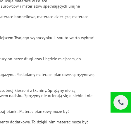
rodukuje materace w Polsce.
i surowców i materiałów spełniających unijne
materace bonnellowe, materace dziecięce, materace
t miejscem Twojego wypoczynku i snu to warto wybrać
ży on przez długi czas i będzie miejscem, do
magazynu. Posiadamy materace piankowe, sprężynowe,
bnej kieszeni z tkaniny. Sprężyny nie są
em nacisku. Sprężyny nie ocierają się o siebie i nie
dzaj pianki. Materac piankowy może być
onenty dodatkowe. To dzięki nim materac może być