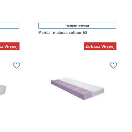
Transport Promocja
Merita - materac softpur h2
z Więcej
Zobacz Więcej