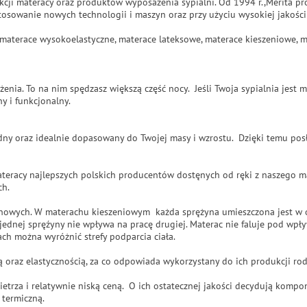
ukcji materacy oraz produktów wyposażenia sypialni. Od 1994 r.,Merita p
tosowanie nowych technologii i maszyn oraz przy użyciu wysokiej jakośc
e, materace wysokoelastyczne, materace lateksowe, materace kieszeniowe, 
żenia. To na nim spędzasz większą część nocy. Jeśli Twoja sypialnia jes
y i funkcjonalny.
y oraz idealnie dopasowany do Twojej masy i wzrostu. Dzięki temu posłu
ateracy najlepszych polskich producentów dostęnych od ręki z naszego 
ch.
owych. W materachu kieszeniowym każda sprężyna umieszczona jest w oso
jednej spręźyny nie wpływa na pracę drugiej. Materac nie faluje pod wpływ
h można wyróżnić strefy podparcia ciała.
 oraz elastycznością, za co odpowiada wykorzystany do ich produkcji ro
etrza i relatywnie niską ceną. O ich ostatecznej jakości decydują komp
 termiczną.