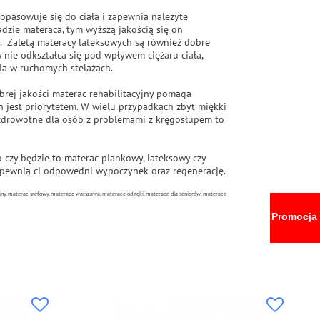
opasowuje się do ciała i zapewnia należyte
adzie materaca, tym wyższą jakością się on
ę. Zaletą materacy lateksowych są również dobre
 nie odkształca się pod wpływem ciężaru ciała,
ia w ruchomych stelażach.
brej jakości materac rehabilitacyjny pomaga
 jest priorytetem. W wielu przypadkach zbyt miękki
e zdrowotne dla osób z problemami z kręgosłupem to
czy będzie to materac piankowy, lateksowy czy
apewnią ci odpowedni wypoczynek oraz regenerację.
ny, materac srefowy, materace warszawa, materace od ręki, materace dla seniorów, materace
Promocja