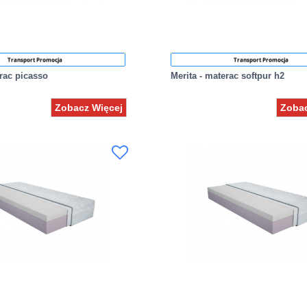
Transport Promocja
Transport Promocja
erac picasso
Merita - materac softpur h2
Zobacz Więcej
Zobac