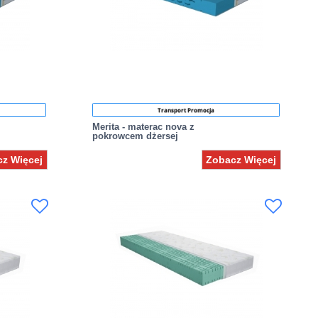
Transport Promocja
Merita - materac nova z
pokrowcem dżersej
z Więcej
Zobacz Więcej