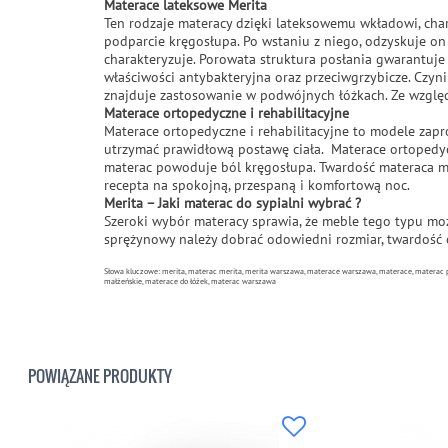
Materace lateksowe Merita
Ten rodzaje materacy dzięki lateksowemu wkładowi, char
podparcie kręgosłupa. Po wstaniu z niego, odzyskuje on 
charakteryzuje. Porowata struktura posłania gwarantuje
właściwości antybakteryjna oraz przeciwgrzybicze. Czyni
znajduje zastosowanie w podwójnych łóżkach. Ze względ
Materace ortopedyczne i rehabilitacyjne
Materace ortopedyczne i rehabilitacyjne to modele zapr
utrzymać prawidłową postawę ciała. Materace ortopedyc
materac powoduje ból kręgosłupa. Twardość materaca ma
recepta na spokojną, przespaną i komfortową noc.
Merita – Jaki materac do sypialni wybrać ?
Szeroki wybór materacy sprawia, że meble tego typu mo
sprężynowy należy dobrać odowiedni rozmiar, twardość
Słowa kluczowe: merita, materac merita, merita warszawa, materace warszawa, materace, materac p
małżeńskie, materace do łóżek, materac warszawa
POWIĄZANE PRODUKTY