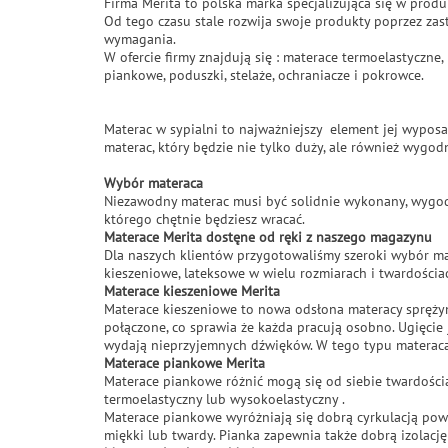
Firma Merita to polska marka specjalizująca się w prod
Od tego czasu stale rozwija swoje produkty poprzez zas
wymagania.
W ofercie firmy znajdują się : materace termoelastyczn
piankowe, poduszki, stelaże, ochraniacze i pokrowce.
Materac w sypialni to najważniejszy element jej wyposa
materac, który będzie nie tylko duży, ale również wygodn
Wybór materaca
Niezawodny materac musi być solidnie wykonany, wygodn
którego chętnie będziesz wracać.
Materace Merita dostęne od ręki z naszego magazynu
Dla naszych klientów przygotowaliśmy szeroki wybór m
kieszeniowe, lateksowe w wielu rozmiarach i twardościa
Materace kieszeniowe Merita
Materace kieszeniowe to nowa odsłona materacy sprężyn
połączone, co sprawia że każda pracują osobno. Ugięcie 
wydają nieprzyjemnych dźwięków. W tego typu materacac
Materace piankowe Merita
Materace piankowe różnić mogą się od siebie twardością
termoelastyczny lub wysokoelastyczny .
Materace piankowe wyróżniają się dobrą cyrkulacją powi
miękki lub twardy. Pianka zapewnia także dobrą izolację