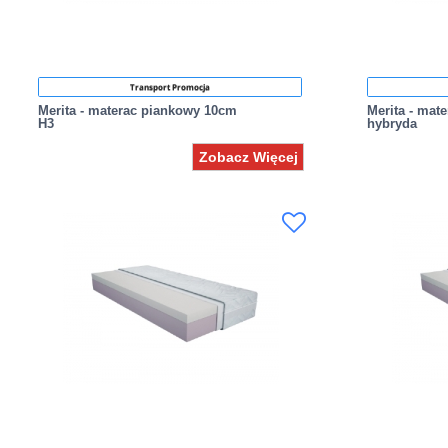
Transport Promocja
Merita - materac piankowy 10cm
Merita - mat
H3
hybryda
Zobacz Więcej