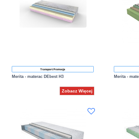
Transport Promocja
Merita - materac DEbest H3
Merita - mat
Zobacz Więcej