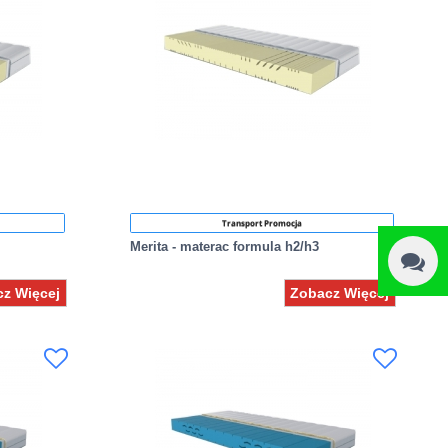
Transport Promocja
Merita - materac formula h2/h3
z Więcej
Zobacz Więcej