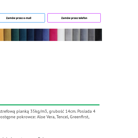
Zamów przez e-mail
Zamów przez telefon
strefową pianką 35kg/m3, grubość 14cm. Posiada 4
stępne pokrowce: Aloe Vera, Tencel, Greenfirst,