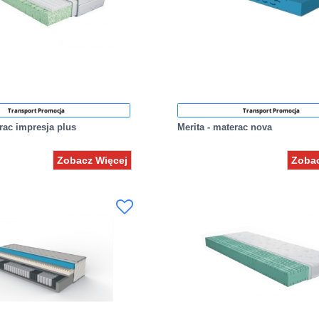
Transport Promocja
Transport Promocja
erac impresja plus
Merita - materac nova
Zobacz Więcej
Zobac