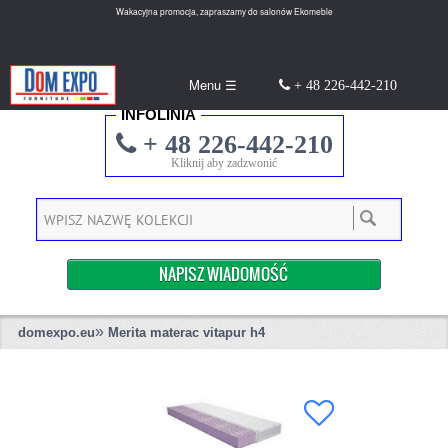
Wakacyjna promocja, zapraszamy do salonów Ekomeble
Menu ☰
+ 48 226-442-210
INFOLINIA
+ 48 226-442-210
Kliknij aby zadzwonić
NAPISZ WIADOMOŚĆ
»
domexpo.eu
Merita materac vitapur h4