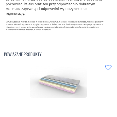
pokrowiec. Relaks oraz sen przy odpowiednio dobranym
materacu zapewnią ci odpowedni wypoczynek oraz
regenerację.
Słowa kluczowe: merita, materac merita, merita warszawa, materace warszawa, materace, materac piankowy
materac kieszeniowy, materac sprężynowy, materac kokos, materac lateksowy, materac ortopedyczny materac
rehabiitacyjny, materac srefowy, materace warszawa, materace od ręki, materace dla seniorów, materace
małżeńskie, materace do łóżek, materac warszawa
POWIĄZANE PRODUKTY