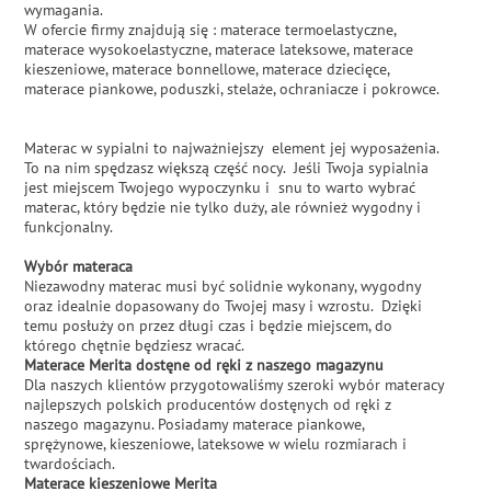
wymagania.
W ofercie firmy znajdują się : materace termoelastyczne,
materace wysokoelastyczne, materace lateksowe, materace
kieszeniowe, materace bonnellowe, materace dziecięce,
materace piankowe, poduszki, stelaże, ochraniacze i pokrowce.
Materac w sypialni to najważniejszy element jej wyposażenia.
To na nim spędzasz większą część nocy. Jeśli Twoja sypialnia
jest miejscem Twojego wypoczynku i snu to warto wybrać
materac, który będzie nie tylko duży, ale również wygodny i
funkcjonalny.
Wybór materaca
Niezawodny materac musi być solidnie wykonany, wygodny
oraz idealnie dopasowany do Twojej masy i wzrostu. Dzięki
temu posłuży on przez długi czas i będzie miejscem, do
którego chętnie będziesz wracać.
Materace Merita dostęne od ręki z naszego magazynu
Dla naszych klientów przygotowaliśmy szeroki wybór materacy
najlepszych polskich producentów dostęnych od ręki z
naszego magazynu. Posiadamy materace piankowe,
sprężynowe, kieszeniowe, lateksowe w wielu rozmiarach i
twardościach.
Materace kieszeniowe Merita