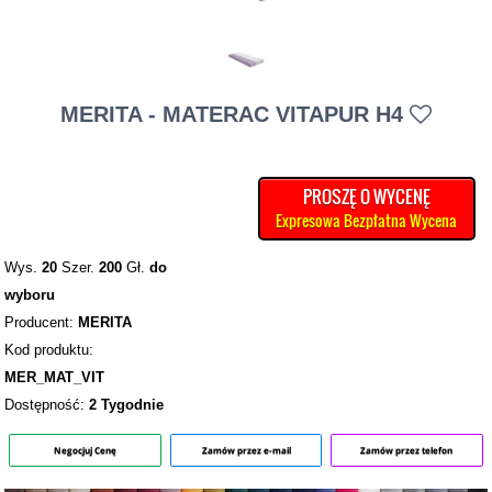
MERITA - MATERAC VITAPUR H4
PROSZĘ O WYCENĘ
Expresowa Bezpłatna Wycena
Wys.
20
Szer.
200
Gł.
do
wyboru
Producent:
MERITA
Kod produktu:
MER_MAT_VIT
Dostępność:
2 Tygodnie
Negocjuj Cenę
Zamów przez e-mail
Zamów przez telefon