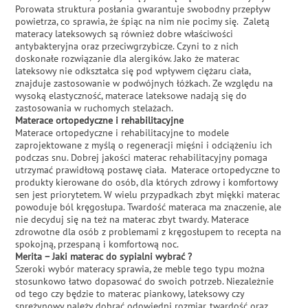
Porowata struktura posłania gwarantuje swobodny przepływ
powietrza, co sprawia, że śpiąc na nim nie pocimy się. Zaletą
materacy lateksowych są również dobre właściwości
antybakteryjna oraz przeciwgrzybicze. Czyni to z nich
doskonałe rozwiązanie dla alergików. Jako że materac
lateksowy nie odkształca się pod wpływem ciężaru ciała,
znajduje zastosowanie w podwójnych łóżkach. Ze względu na
wysoką elastyczność, materace lateksowe nadają się do
zastosowania w ruchomych stelażach.
Materace ortopedyczne i rehabilitacyjne
Materace ortopedyczne i rehabilitacyjne to modele
zaprojektowane z myślą o regeneracji mięśni i odciążeniu ich
podczas snu. Dobrej jakości materac rehabilitacyjny pomaga
utrzymać prawidłową postawę ciała. Materace ortopedyczne to
produkty kierowane do osób, dla których zdrowy i komfortowy
sen jest priorytetem. W wielu przypadkach zbyt miękki materac
powoduje ból kręgosłupa. Twardość materaca ma znaczenie, ale
nie decyduj się na też na materac zbyt twardy. Materace
zdrowotne dla osób z problemami z kręgosłupem to recepta na
spokojną, przespaną i komfortową noc.
Merita – Jaki materac do sypialni wybrać ?
Szeroki wybór materacy sprawia, że meble tego typu można
stosunkowo łatwo dopasować do swoich potrzeb. Niezależnie
od tego czy będzie to materac piankowy, lateksowy czy
sprężynowy należy dobrać odowiedni rozmiar, twardość oraz