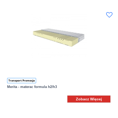
Transport Promocja
Merita - materac formula h2/h3
Zobacz Więcej