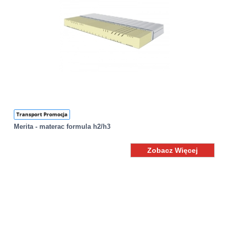
Transport Promocja
Merita - materac formula h2/h3
Zobacz Więcej