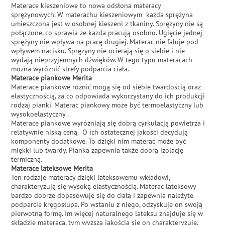
Materace kieszeniowe to nowa odsłona materacy
sprężynowych. W materachu kieszeniowym każda sprężyna
umieszczona jest w osobnej kieszeni z tkaniny. Sprężyny nie są
połączone, co sprawia że każda pracują osobno. Ugięcie jednej
spręźyny nie wpływa na pracę drugiej. Materac nie faluje pod
wpływem nacisku. Sprężyny nie ocierają się o siebie i nie
wydają nieprzyjemnych dźwięków. W tego typu materacach
można wyróżnić strefy podparcia ciała.
Materace piankowe Merita
Materace piankowe różnić mogą się od siebie twardością oraz
elastycznością, za co odpowiada wykorzystany do ich produkcji
rodzaj pianki. Materac piankowy może być termoelastyczny lub
wysokoelastyczny .
Materace piankowe wyróżniają się dobrą cyrkulacją powietrza i
relatywnie niską ceną. O ich ostatecznej jakości decydują
komponenty dodatkowe. To dzięki nim materac może być
miękki lub twardy. Pianka zapewnia także dobrą izolację
termiczną.
Materace lateksowe Merita
Ten rodzaje materacy dzięki lateksowemu wkładowi,
charakteryzują się wysoką elastycznością. Materac lateksowy
bardzo dobrze dopasowuje się do ciała i zapewnia należyte
podparcie kręgosłupa. Po wstaniu z niego, odzyskuje on swoją
pierwotną formę. Im więcej naturalnego lateksu znajduje się w
składzie materaca, tym wyższą jakością się on charakteryzuje.