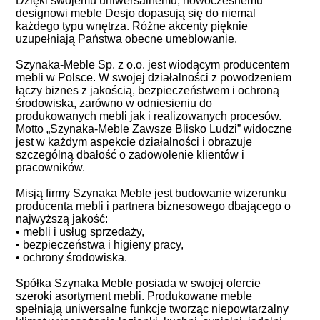
Dzięki swojemu uniwersalnemu, nowoczesnemu
designowi meble Desjo dopasują się do niemal
każdego typu wnętrza. Różne akcenty pięknie
uzupełniają Państwa obecne umeblowanie.
Szynaka-Meble Sp. z o.o. jest wiodącym producentem
mebli w Polsce. W swojej działalności z powodzeniem
łączy biznes z jakością, bezpieczeństwem i ochroną
środowiska, zarówno w odniesieniu do
produkowanych mebli jak i realizowanych procesów.
Motto „Szynaka-Meble Zawsze Blisko Ludzi” widoczne
jest w każdym aspekcie działalności i obrazuje
szczególną dbałość o zadowolenie klientów i
pracowników.
Misją firmy Szynaka Meble jest budowanie wizerunku
producenta mebli i partnera biznesowego dbającego o
najwyższą jakość:
• mebli i usług sprzedaży,
• bezpieczeństwa i higieny pracy,
• ochrony środowiska.
Spółka Szynaka Meble posiada w swojej ofercie
szeroki asortyment mebli. Produkowane meble
spełniają uniwersalne funkcje tworząc niepowtarzalny