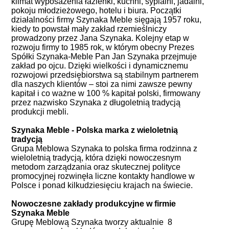
klimat wyposażenia łazienki, kuchni, sypialni, jadalni,
pokoju młodzieżowego, hotelu i biura. Początki
działalności firmy Szynaka Meble sięgają 1957 roku,
kiedy to powstał mały zakład rzemieślniczy
prowadzony przez Jana Szynaka. Kolejny etap w
rozwoju firmy to 1985 rok, w którym obecny Prezes
Spółki Szynaka-Meble Pan Jan Szynaka przejmuje
zakład po ojcu. Dzięki wielkości i dynamicznemu
rozwojowi przedsiębiorstwa są stabilnym partnerem
dla naszych klientów – stoi za nimi zawsze pewny
kapitał i co ważne w 100 % kapitał polski, firmowany
przez nazwisko Szynaka z długoletnią tradycją
produkcji mebli.
Szynaka Meble - Polska marka z wieloletnią
tradycją
Grupa Meblowa Szynaka to polska firma rodzinna z
wieloletnią tradycją, która dzięki nowoczesnym
metodom zarządzania oraz skutecznej polityce
promocyjnej rozwinęła liczne kontakty handlowe w
Polsce i ponad kilkudziesięciu krajach na świecie.
Nowoczesne zakłady produkcyjne w firmie
Szynaka Meble
Grupę Meblową Szynaka tworzy aktualnie 8