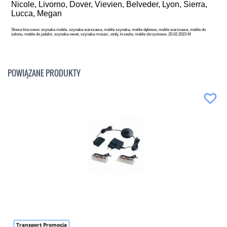
Nicole, Livorno, Dover, Vievien, Belveder, Lyon, Sierra,
Lucca, Megan
Słowa kluczowe: szynaka meble, szynaka warszawa, meble szynaka, meble dębowe, meble warszawa, meble do
salonu, meble do jadalni, szynaka vevet, szynaka mosaic, stoły, krzesła, meble skrzyniowe, 20.02.2023 M
POWIĄZANE PRODUKTY
Transport Promocja