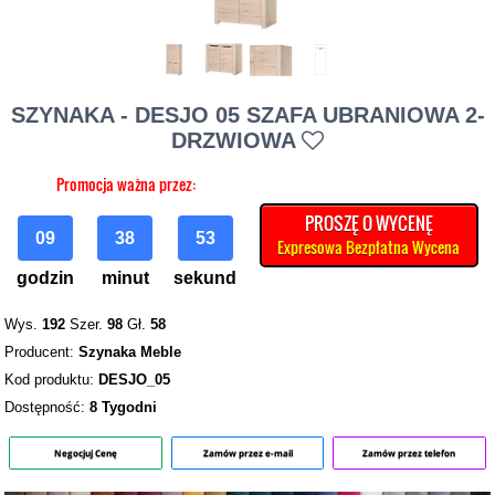
SZYNAKA - DESJO 05 SZAFA UBRANIOWA 2-
DRZWIOWA
Promocja ważna przez:
PROSZĘ O WYCENĘ
09
38
52
Expresowa Bezpłatna Wycena
godzin
minut
sekund
Wys.
192
Szer.
98
Gł.
58
Producent:
Szynaka Meble
Kod produktu:
DESJO_05
Dostępność:
8 Tygodni
Negocjuj Cenę
Zamów przez e-mail
Zamów przez telefon