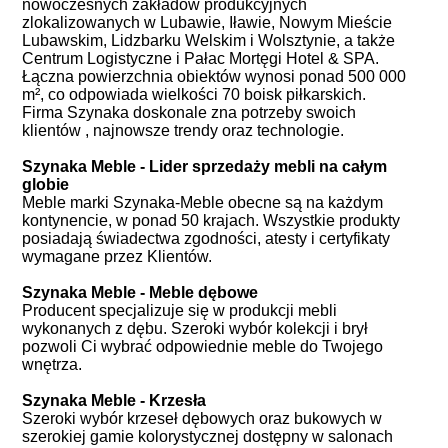
nowoczesnych zakładów produkcyjnych
zlokalizowanych w Lubawie, Iławie, Nowym Mieście
Lubawskim, Lidzbarku Welskim i Wolsztynie, a także
Centrum Logistyczne i Pałac Mortęgi Hotel & SPA.
Łączna powierzchnia obiektów wynosi ponad 500 000
m², co odpowiada wielkości 70 boisk piłkarskich.
Firma Szynaka doskonale zna potrzeby swoich
klientów , najnowsze trendy oraz technologie.
Szynaka Meble - Lider sprzedaży mebli na całym
globie
Meble marki Szynaka-Meble obecne są na każdym
kontynencie, w ponad 50 krajach. Wszystkie produkty
posiadają świadectwa zgodności, atesty i certyfikaty
wymagane przez Klientów.
Szynaka Meble - Meble dębowe
Producent specjalizuje się w produkcji mebli
wykonanych z dębu. Szeroki wybór kolekcji i brył
pozwoli Ci wybrać odpowiednie meble do Twojego
wnętrza.
Szynaka Meble - Krzesła
Szeroki wybór krzeseł dębowych oraz bukowych w
szerokiej gamie kolorystycznej dostępny w salonach