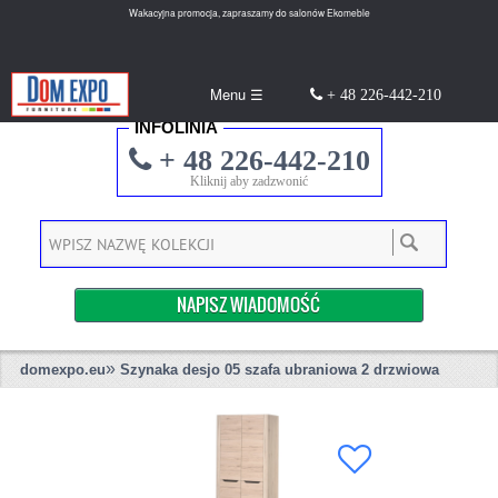
Wakacyjna promocja, zapraszamy do salonów Ekomeble
Menu ☰
+ 48 226-442-210
INFOLINIA
+ 48 226-442-210
Kliknij aby zadzwonić
NAPISZ WIADOMOŚĆ
»
domexpo.eu
Szynaka desjo 05 szafa ubraniowa 2 drzwiowa