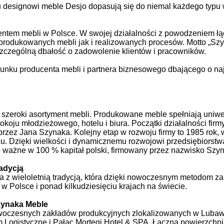
esignowi meble Desjo dopasują się do niemal każdego typu w
entem mebli w Polsce. W swojej działalności z powodzeniem łą
produkowanych mebli jak i realizowanych procesów. Motto „S
 szczególną dbałość o zadowolenie klientów i pracowników.
runku producenta mebli i partnera biznesowego dbającego o na
szeroki asortyment mebli. Produkowane meble spełniają uniwer
 pokoju młodzieżowego, hotelu i biura. Początki działalności fi
rzez Jana Szynaka. Kolejny etap w rozwoju firmy to 1985 rok,
u. Dzięki wielkości i dynamicznemu rozwojowi przedsiębiorstw
co ważne w 100 % kapitał polski, firmowany przez nazwisko Szyna
radycją
 z wieloletnią tradycją, która dzięki nowoczesnym metodom zar
w Polsce i ponad kilkudziesięciu krajach na świecie.
ja
zynaka Meble
woczesnych zakładów produkcyjnych zlokalizowanych w Lubaw
m Logistyczne i Pałac Mortęgi Hotel & SPA. Łączna powierzchn