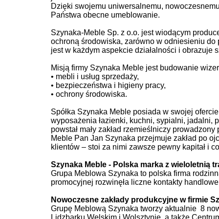
Dzięki swojemu uniwersalnemu, nowoczesnemu d
Państwa obecne umeblowanie.
Szynaka-Meble Sp. z o.o. jest wiodącym produc
ochroną środowiska, zarówno w odniesieniu do 
jest w każdym aspekcie działalności i obrazuje
Misją firmy Szynaka Meble jest budowanie wize
• mebli i usług sprzedaży,
• bezpieczeństwa i higieny pracy,
• ochrony środowiska.
Spółka Szynaka Meble posiada w swojej ofercie 
wyposażenia łazienki, kuchni, sypialni, jadalni,
powstał mały zakład rzemieślniczy prowadzony p
Meble Pan Jan Szynaka przejmuje zakład po ojc
klientów – stoi za nimi zawsze pewny kapitał i 
Szynaka Meble - Polska marka z wieloletnią t
Grupa Meblowa Szynaka to polska firma rodzinna
promocyjnej rozwinęła liczne kontakty handlowe 
Transport Promoc
Nowoczesne zakłady produkcyjne w firmie S
Grupę Meblową Szynaka tworzy aktualnie 8 no
Lidzbarku Welskim i Wolsztynie, a także Centru