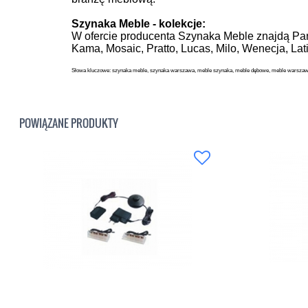
Szynaka Meble - kolekcje:
W ofercie producenta Szynaka Meble znajdą Pańs
Kama, Mosaic, Pratto, Lucas, Milo, Wenecja, La
Słowa kluczowe: szynaka meble, szynaka warszawa, meble szynaka, meble dębowe, meble warszawa, m
POWIĄZANE PRODUKTY