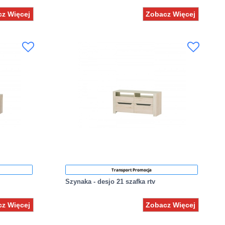
z Więcej
Zobacz Więcej
Transport Promocja
Szynaka - desjo 21 szafka rtv
z Więcej
Zobacz Więcej