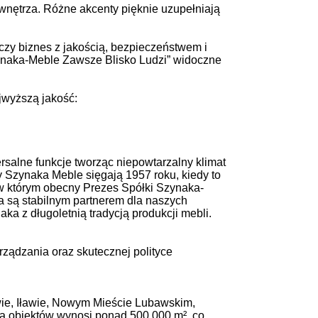
nętrza. Różne akcenty pięknie uzupełniają
czy biznes z jakością, bezpieczeństwem i
zynaka-Meble Zawsze Blisko Ludzi” widoczne
jwyższą jakość:
salne funkcje tworząc niepowtarzalny klimat
rmy Szynaka Meble sięgają 1957 roku, kiedy to
 w którym obecny Prezes Spółki Szynaka-
a są stabilnym partnerem dla naszych
ka z długoletnią tradycją produkcji mebli.
ządzania oraz skutecznej polityce
ie, Iławie, Nowym Mieście Lubawskim,
ia obiektów wynosi ponad 500 000 m², co