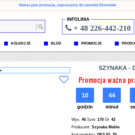
Wakacyjna promocja, zapraszamy do salonów Ekomeble
INFOLINIA
+ 48 226-442-210
KOLEKCJE
BLOG
PROMOCJE
PRODU
SZYNAKA - 
ja
Promocja ważna pr
10
44
godzin
minut
s
Wys.
46
Szer.
170
Gł.
42
Producent:
Szynaka Meble
Kod produktu:
DESJO_20