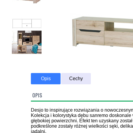
Opis
Cechy
OPIS
Transport Promoc
Desjo to inspirujące rozwiązania o nowoczesnym
Kolekcja i kolorystyka dębu sanremo doskonale 
głębokiej powierzchni. Efekt ten uzyskany zost
podkreślone zostały różnej wielkości sęki, deli
jadalni.