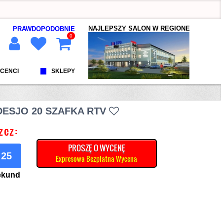
NAJLEPSZY SALON W REGIONE
PRAWDOPODOBNIE
0
CENCI
SKLEPY
DESJO 20 SZAFKA RTV
zez:
PROSZĘ O WYCENĘ
24
Expresowa Bezpłatna Wycena
ekund