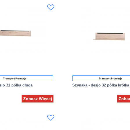
Transport Promocja
Transport Promocja
sjo 31 półka długa
Szynaka - desjo 32 półka krótka
Zobacz Więcej
Zobac