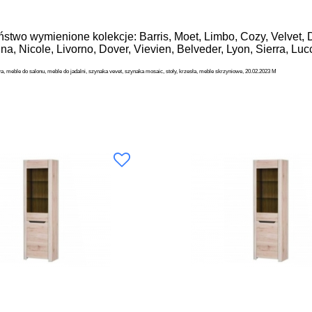
two wymienione kolekcje: Barris, Moet, Limbo, Cozy, Velvet, D
tina, Nicole, Livorno, Dover, Vievien, Belveder, Lyon, Sierra
eble do salonu, meble do jadalni, szynaka vevet, szynaka mosaic, stoły, krzesła, meble skrzyniowe, 20.02.2023 M