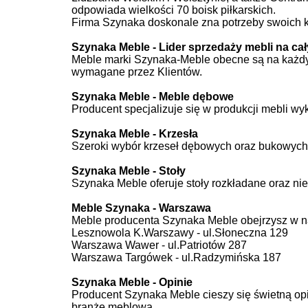
odpowiada wielkości 70 boisk piłkarskich.
Firma Szynaka doskonale zna potrzeby swoich kl
Szynaka Meble - Lider sprzedaży mebli na ca
Meble marki Szynaka-Meble obecne są na każdym 
wymagane przez Klientów.
Szynaka Meble - Meble dębowe
Producent specjalizuje się w produkcji mebli w
Szynaka Meble - Krzesła
Szeroki wybór krzeseł dębowych oraz bukowych 
Szynaka Meble - Stoły
Szynaka Meble oferuje stoły rozkładane oraz ni
Meble Szynaka - Warszawa
Meble producenta Szynaka Meble obejrzysz w 
Lesznowola K.Warszawy - ul.Słoneczna 129
Warszawa Wawer - ul.Patriotów 287
Warszawa Targówek - ul.Radzymińska 187
Szynaka Meble - Opinie
Producent Szynaka Meble cieszy się świetną opi
branżę meblową.