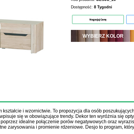
Dostępność:
8 Tygodni
Negocjuj Cenę
WYBIERZ KOLOR
ja
 kształcie i wzornictwie. To propozycja dla osób poszukujących
wpisuje się w obowiązujące trendy. Dekor ten wyróżnia się opt
ał poprzez idealne połączenie porów negatywowych oraz wyrazi
katne zarysowania i promienie rdzeniowe. Desjo to program, któ