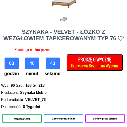
SZYNAKA - VELVET - ŁÓŻKO Z
WEZGŁOWIEM TAPICEROWANYM TYP 76
Promocja ważna przez:
PROSZĘ O WYCENĘ
03
46
42
Expresowa Bezpłatna Wycena
godzin
minut
sekund
Wys.
90
Szer.
168
Gł.
218
Producent:
Szynaka Meble
Kod produktu:
VELVET_76
Dostępność:
8 Tygodni
Negocjuj Cenę
Zamów przez e-mail
Zamów przez telefon