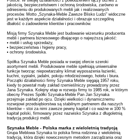
Polsce. W swojej działalności z powodzeniem łączy biznes z
jakością, bezpieczeństwem i ochroną środowiska, zarówno w
odniesieniu do produkowanych mebli jak i realizowanych
procesów. Motto „Szynaka-Meble Zawsze Blisko Ludzi” widoczne
jest w każdym aspekcie działalności i obrazuje szczególną
dbałość o zadowolenie klientów i pracowników.
Misją firmy Szynaka Meble jest budowanie wizerunku producenta
mebli i partnera biznesowego dbającego o najwyższą jakość:
• mebli i usług sprzedaży,
• bezpieczeństwa i higieny pracy,
• ochrony środowiska.
Spółka Szynaka Meble posiada w swojej ofercie szeroki
asortyment mebli. Produkowane meble spełniają uniwersalne
funkcje tworząc niepowtarzalny klimat wyposażenia łazienki,
kuchni, sypialni, jadalni, pokoju młodzieżowego, hotelu i biura.
Początki działalności firmy Szynaka Meble sięgają 1957 roku,
kiedy to powstał mały zakład rzemieślniczy prowadzony przez
Jana Szynaka. Kolejny etap w rozwoju firmy to 1985 rok, w którym
obecny Prezes Spółki Szynaka-Meble Pan Jan Szynaka
przejmuje zakład po ojcu. Dzięki wielkości i dynamicznemu
rozwojowi przedsiębiorstwa są stabilnym partnerem dla naszych
klientów – stoi za nimi zawsze pewny kapitał i co ważne w 100 %
kapitał polski, firmowany przez nazwisko Szynaka z długoletnią
tradycją produkcji mebli.
Szynaka Meble - Polska marka z wieloletnią tradycją
Grupa Meblowa Szynaka to polska firma rodzinna z wieloletnią
tradycją, która dzięki nowoczesnym metodom zarządzania oraz