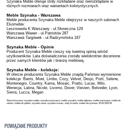
Szynaka Meble oferuje stoły rozkładane oraz nierozkłądane w
różnych rozmiarach oraz wariantach kolorystycznych.
Meble Szynaka - Warszawa
Meble producenta Szynaka Meble obejrzysz w naszych salonach
Ekomeble:
Lesznowola K.Warszawy - ul.Słoneczna 129
Warszawa Wawer - ul.Patriotów 287
Warszawa Targówek - ul.Radzymińska 187
Szynaka Meble - Opinie
Producent Szynaka Meble cieszy się świetną opinią wśród
użytkowników. Lata doświadczenia zostały wielokrotnie docenione
przez samych klientów jak i branżę meblową.
Szynaka Meble - kolekcje:
W ofercie producenta Szynaka Meble znajdą Państwo wymienione
kolekcje: Barris, Moet, Limbo, Cozy, Velvet, Desjo, Porti, Selene,
Montenegro, Country, Kama, Mosaic, Pratto, Lucas, Milo,
Wenecja, Latina, Nicole, Livorno, Dover, Vievien, Belveder, Lyon,
Sierra, Lucca, Megan
Słowa kluczowe: szynaka meble, szynaka warszawa, meble szynaka, meble dębowe, meble warszawa, meble do
salonu, meble do jadalni, szynaka vevet, szynaka mosaic, stoły, krzesła, meble skrzyniowe, 20.02.2023 M
POWIĄZANE PRODUKTY