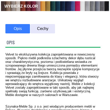
WYBIERZ KOLOR
Opis
Cechy
OPIS
Velvet to ekskluzywna kolekcja zaprojektowana w nowoczesny
sposób. Piękno mebli podkreśla szlachetny dekor dębu rustical
oraz charakterystyczna, pozioma i podświetlana wstawka ze
szropowanego drewna litego umieszczona pomiędzy elementami
frontów. Jej płynne przejścia tworzą niezwykle spójne kompozycje
i sprawiają że bryły są lżejsze. Kolekcja powstała z
nieprzemijającego zamiłowania do klasy i elegancji, która stworzy
we wnętrzu rozbudowane aranżacje. Unikatowy wygląd
wprowadzający do wnętrza wyjątkowy nastrój. Meble z kolekcji
Velvet zostały zaprojektowane w taki sposób, aby jak najlepiej
spełniały swoją funkcję, zarówno użytkową jak i estetyczną.
Meble dostępne w naszych salonach w Warszawie.
Szynaka-Meble Sp. z o.o. jest wiodącym producentem mebli w