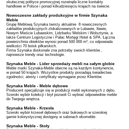
skutecznej polityce promocyjnej rozwinęła liczne kontakty
handlowe w Polsce i ponad kilkudziesięciu krajach na świecie.
Nowoczesne zakłady produkcyjne w firmie Szynaka
Meble
Grupę Meblową Szynaka tworzy aktualnie 8 nowoczesnych
zakładów produkcyjnych zlokalizowanych w Lubawie, Iławie,
Nowym Mieście Lubawskim, Lidzbarku Welskim i Wolsztynie, a
także Centrum Logistyczne i Pałac Mortęgi Hotel & SPA. Łączna
powierzchnia obiektów wynosi ponad 500 000 m², co odpowiada
wielkości 70 boisk piłkarskich.
Firma Szynaka doskonale zna potrzeby swoich klientów ,
najnowsze trendy oraz technologie.
Szynaka Meble - Lider sprzedaży mebli na całym globie
Meble marki Szynaka-Meble obecne są na każdym kontynencie,
w ponad 50 krajach. Wszystkie produkty posiadają świadectwa
zgodności, atesty i certyfikaty wymagane przez Klientów.
Szynaka Meble - Meble dębowe
Producent specjalizuje się w produkcji mebli wykonanych z dębu.
Szeroki wybór kolekcji i brył pozwoli Ci wybrać odpowiednie meble
do Twojego wnętrza.
Szynaka Meble - Krzesła
Szeroki wybór krzeseł dębowych oraz bukowych w szerokiej
gamie kolorystycznej dostępny w salonach ekomeble.
Szynaka Meble - Stoły