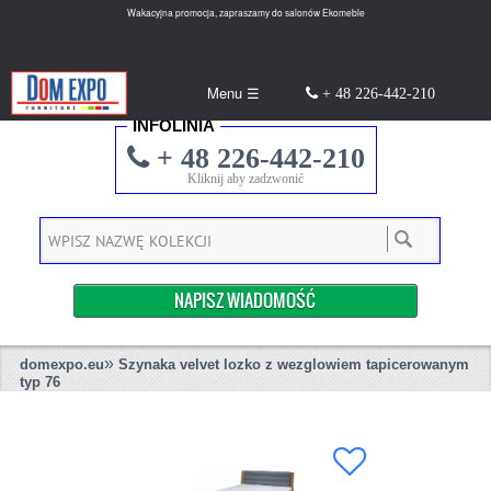
Wakacyjna promocja, zapraszamy do salonów Ekomeble
Menu ☰
+ 48 226-442-210
INFOLINIA
+ 48 226-442-210
Kliknij aby zadzwonić
NAPISZ WIADOMOŚĆ
»
domexpo.eu
Szynaka velvet lozko z wezglowiem tapicerowanym
typ 76