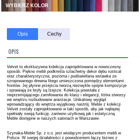
WYBIERZ KOLOR
Opis
Cechy
OPIS
Velvet to ekskluzywna kolekcja zaprojektowana w nowoczesny
sposób. Piękno mebli podkreśla szlachetny dekor dębu rustical
oraz charakterystyczna, pozioma i podświetlana wstawka ze
szropowanego drewna litego umieszczona pomiędzy elementami
frontów. Jej płynne przejścia tworzą niezwykle spójne kompozycje
i sprawiają że bryły są lżejsze. Kolekcja powstała z
nieprzemijającego zamiłowania do klasy i elegancji, która stworzy
we wnętrzu rozbudowane aranżacje. Unikatowy wygląd
wprowadzający do wnętrza wyjątkowy nastrój. Meble z kolekcji
Velvet zostały zaprojektowane w taki sposób, aby jak najlepiej
spełniały swoją funkcję, zarówno użytkową jak i estetyczną.
Meble dostępne w naszych salonach w Warszawie.
Szynaka-Meble Sp. z o.o. jest wiodącym producentem mebli w
Polsce. W swojej działalności z powodzeniem łączy biznes z