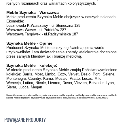
różnych rozmiarach oraz wariantach kolorystycznych.
Meble Szynaka - Warszawa
Meble producenta Szynaka Meble obejrzysz w naszych salonach
Ekomeble:
Lesznowola K.Warszawy - ul.Słoneczna 129
Warszawa Wawer - ul.Patriotów 287
Warszawa Targówek - ul.Radzymińska 187
Szynaka Meble - Opinie
Producent Szynaka Meble cieszy się świetną opinią wśród
użytkowników. Lata doświadczenia zostały wielokrotnie docenione
przez samych klientów jak i branżę meblową.
Szynaka Meble - kolekcje:
W ofercie producenta Szynaka Meble znajdą Państwo wymienione
kolekcje: Barris, Moet, Limbo, Cozy, Velvet, Desjo, Porti, Selene,
Montenegro, Country, Kama, Mosaic, Pratto, Lucas, Milo,
Wenecja, Latina, Nicole, Livorno, Dover, Vievien, Belveder, Lyon,
Sierra, Lucca, Megan
Słowa kluczowe: szynaka meble, szynaka warszawa, meble szynaka, meble dębowe, meble warszawa, meble do
salonu, meble do jadalni, szynaka vevet, szynaka mosaic, stoły, krzesła, meble skrzyniowe, 20.02.2023 M
POWIĄZANE PRODUKTY