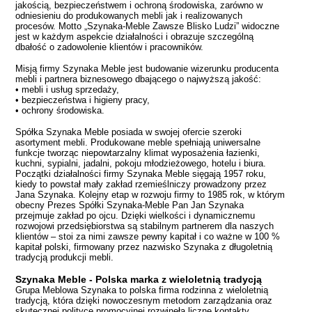
jakością, bezpieczeństwem i ochroną środowiska, zarówno w
odniesieniu do produkowanych mebli jak i realizowanych
procesów. Motto „Szynaka-Meble Zawsze Blisko Ludzi” widoczne
jest w każdym aspekcie działalności i obrazuje szczególną
dbałość o zadowolenie klientów i pracowników.
Misją firmy Szynaka Meble jest budowanie wizerunku producenta
mebli i partnera biznesowego dbającego o najwyższą jakość:
• mebli i usług sprzedaży,
• bezpieczeństwa i higieny pracy,
• ochrony środowiska.
Spółka Szynaka Meble posiada w swojej ofercie szeroki
asortyment mebli. Produkowane meble spełniają uniwersalne
funkcje tworząc niepowtarzalny klimat wyposażenia łazienki,
kuchni, sypialni, jadalni, pokoju młodzieżowego, hotelu i biura.
Początki działalności firmy Szynaka Meble sięgają 1957 roku,
kiedy to powstał mały zakład rzemieślniczy prowadzony przez
Jana Szynaka. Kolejny etap w rozwoju firmy to 1985 rok, w którym
obecny Prezes Spółki Szynaka-Meble Pan Jan Szynaka
przejmuje zakład po ojcu. Dzięki wielkości i dynamicznemu
rozwojowi przedsiębiorstwa są stabilnym partnerem dla naszych
klientów – stoi za nimi zawsze pewny kapitał i co ważne w 100 %
kapitał polski, firmowany przez nazwisko Szynaka z długoletnią
tradycją produkcji mebli.
Szynaka Meble - Polska marka z wieloletnią tradycją
Grupa Meblowa Szynaka to polska firma rodzinna z wieloletnią
tradycją, która dzięki nowoczesnym metodom zarządzania oraz
skutecznej polityce promocyjnej rozwinęła liczne kontakty