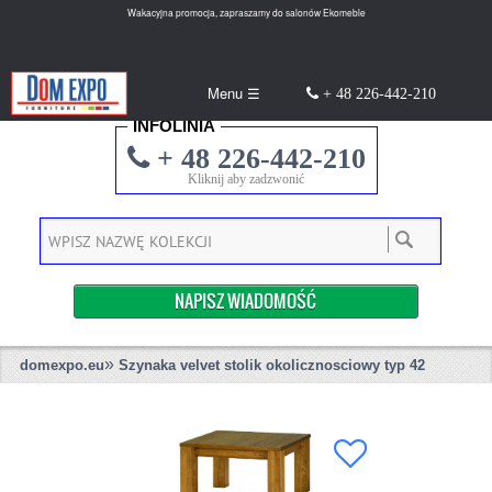
Wakacyjna promocja, zapraszamy do salonów Ekomeble
Menu ☰
+ 48 226-442-210
INFOLINIA
+ 48 226-442-210
Kliknij aby zadzwonić
NAPISZ WIADOMOŚĆ
»
domexpo.eu
Szynaka velvet stolik okolicznosciowy typ 42