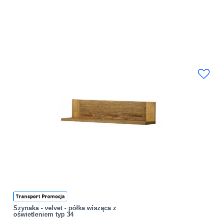
Transport Promocja
Szynaka - velvet - półka wisząca z
oświetleniem typ 34