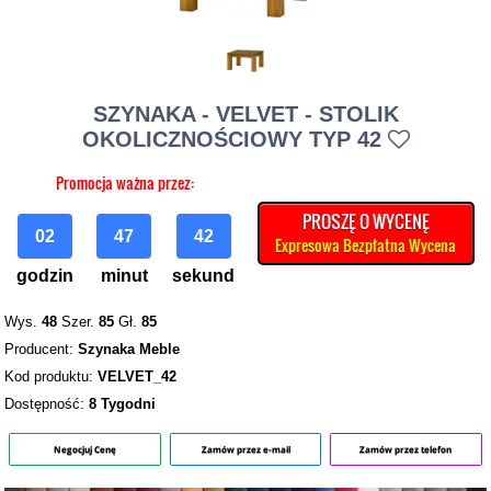
SZYNAKA - VELVET - STOLIK
OKOLICZNOŚCIOWY TYP 42
Promocja ważna przez:
PROSZĘ O WYCENĘ
02
47
41
Expresowa Bezpłatna Wycena
godzin
minut
sekund
Wys.
48
Szer.
85
Gł.
85
Producent:
Szynaka Meble
Kod produktu:
VELVET_42
Dostępność:
8 Tygodni
Negocjuj Cenę
Zamów przez e-mail
Zamów przez telefon