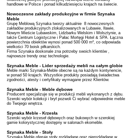
handlowe w Polsce i ponad kilkudziesięciu krajach na świecie.
Nowoczesne zakłady produkcyjne w firmie Szynaka
Meble
Grupę Meblową Szynaka tworzy aktualnie 8 nowoczesnych
zakładów produkcyjnych zlokalizowanych w Lubawie, Iławie,
Nowym Mieście Lubawskim, Lidzbarku Welskim i Wolsztynie, a
także Centrum Logistyczne i Pałac Mortęgi Hotel & SPA. Łączna
powierzchnia obiektów wynosi ponad 500 000 m², co odpowiada
wielkości 70 boisk piłkarskich.
Firma Szynaka doskonale zna potrzeby swoich klientów ,
najnowsze trendy oraz technologie.
Szynaka Meble - Lider sprzedaży mebli na całym globie
Meble marki Szynaka-Meble obecne są na każdym kontynencie,
w ponad 50 krajach. Wszystkie produkty posiadają świadectwa
zgodności, atesty i certyfikaty wymagane przez Klientów.
Szynaka Meble - Meble dębowe
Producent specjalizuje się w produkcji mebli wykonanych z dębu.
Szeroki wybór kolekcji i brył pozwoli Ci wybrać odpowiednie meble
do Twojego wnętrza.
Szynaka Meble - Krzesła
Szeroki wybór krzeseł dębowych oraz bukowych w szerokiej
gamie kolorystycznej dostępny w salonach ekomeble.
Szynaka Meble - Stoły
Szynaka Meble oferuje stoły rozkładane oraz nierozkłądane w