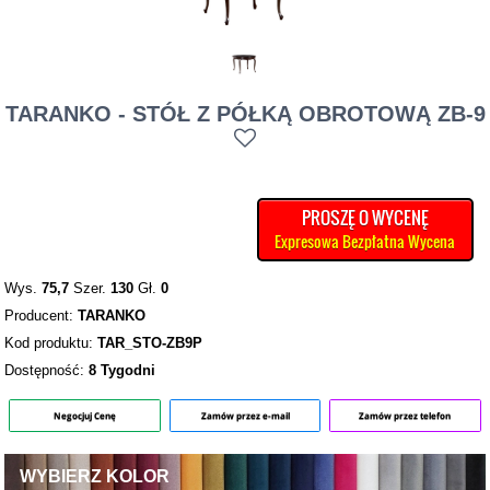
TARANKO - STÓŁ Z PÓŁKĄ OBROTOWĄ ZB-9
PROSZĘ O WYCENĘ
Expresowa Bezpłatna Wycena
Wys.
75,7
Szer.
130
Gł.
0
Producent:
TARANKO
Kod produktu:
TAR_STO-ZB9P
Dostępność:
8 Tygodni
Negocjuj Cenę
Zamów przez e-mail
Zamów przez telefon
WYBIERZ KOLOR