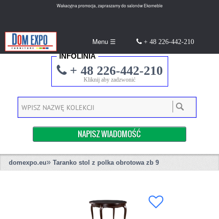
Wakacyjna promocja, zapraszamy do salonów Ekomeble
Menu ☰
+ 48 226-442-210
INFOLINIA
+ 48 226-442-210
Kliknij aby zadzwonić
NAPISZ WIADOMOŚĆ
»
domexpo.eu
Taranko stol z polka obrotowa zb 9