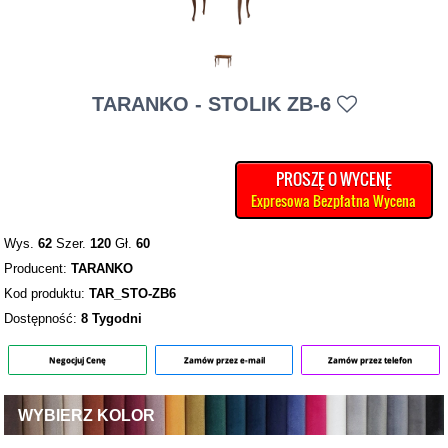
TARANKO - STOLIK ZB-6
PROSZĘ O WYCENĘ
Expresowa Bezpłatna Wycena
Wys.
62
Szer.
120
Gł.
60
Producent:
TARANKO
Kod produktu:
TAR_STO-ZB6
Dostępność:
8 Tygodni
Negocjuj Cenę
Zamów przez e-mail
Zamów przez telefon
WYBIERZ KOLOR