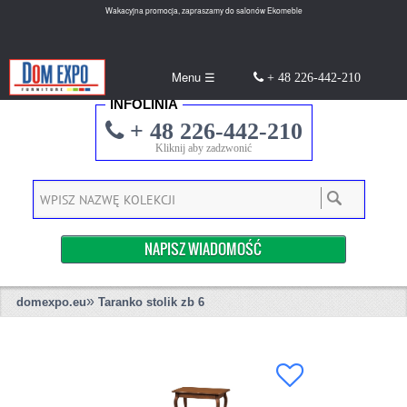
Wakacyjna promocja, zapraszamy do salonów Ekomeble
Menu ☰
+ 48 226-442-210
INFOLINIA
+ 48 226-442-210
Kliknij aby zadzwonić
NAPISZ WIADOMOŚĆ
»
domexpo.eu
Taranko stolik zb 6