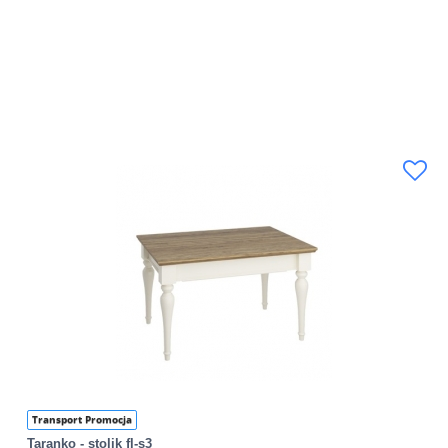
Transport Promocja
Taranko - stolik fl-s3