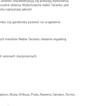
 Taranko charakteryzują się precyzją wykonania,
ralne okleiny. Wykończenie mebli Taranko jest
by najwyższej jakośći.
binetu czy garderoby pozwoli na urządzenie
ych trendów. Meble Taranko idealnie wypełnią
h salonach stacjonarnych.
eptun, Nicea, Orfeusz, Prato, Raweno, Senator, Torino,