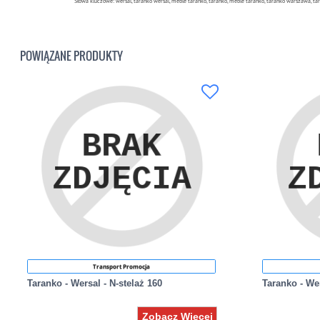
Słowa kluczowe: wersal, taranko wersal, meble taranko, taranko, meble taranko, taranko warszawa, ta
POWIĄZANE PRODUKTY
Transport Promocja
Taranko - Wersal - N-stelaż 160
Taranko - Wer
Zobacz Więcej