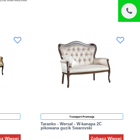
asyczne, meble nowoczesne
Transport Promocja
Taranko - Wersal - W-kanapa 2C
pikowana guzik Swarovski
z Więcej
Zobacz Więcej