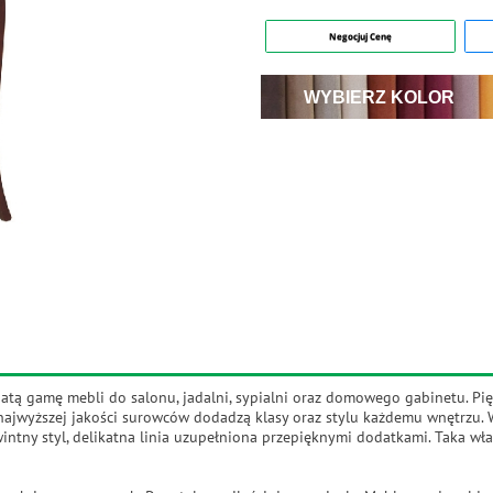
Negocjuj Cenę
WYBIERZ KOLOR
atą gamę mebli do salonu, jadalni, sypialni oraz domowego gabinetu. Pię
 najwyższej jakości surowców dodadzą klasy oraz stylu każdemu wnętrzu. 
ntny styl, delikatna linia uzupełniona przepięknymi dodatkami. Taka właś