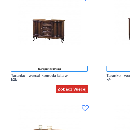
Transport Promocja
Taranko - wersal komoda fala w-
Taranko - we
k2b
k4
Zobacz Więcej