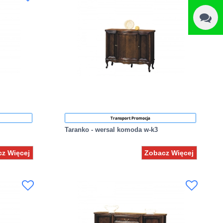
Transport Promocja
Taranko - wersal komoda w-k3
z Więcej
Zobacz Więcej