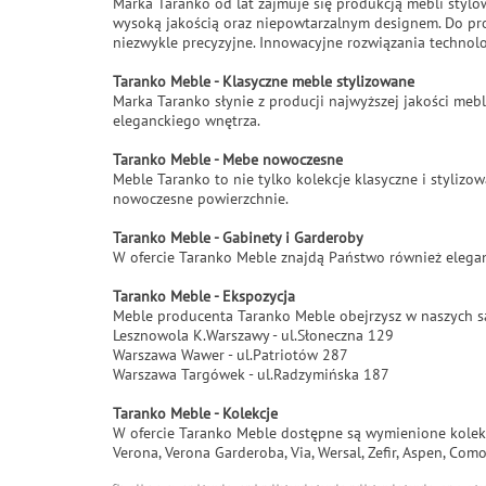
Marka Taranko od lat zajmuje się produkcją mebli stylo
wysoką jakością oraz niepowtarzalnym designem. Do pr
niezwykle precyzyjne. Innowacyjne rozwiązania technolo
Taranko Meble - Klasyczne meble stylizowane
Marka Taranko słynie z producji najwyższej jakości mebl
eleganckiego wnętrza.
Taranko Meble - Mebe nowoczesne
Meble Taranko to nie tylko kolekcje klasyczne i styli
nowoczesne powierzchnie.
Taranko Meble - Gabinety i Garderoby
W ofercie Taranko Meble znajdą Państwo również elegan
Taranko Meble - Ekspozycja
Meble producenta Taranko Meble obejrzysz w naszych 
Lesznowola K.Warszawy - ul.Słoneczna 129
Warszawa Wawer - ul.Patriotów 287
Warszawa Targówek - ul.Radzymińska 187
Taranko Meble - Kolekcje
W ofercie Taranko Meble dostępne są wymienione kolek
Verona, Verona Garderoba, Via, Wersal, Zefir, Aspen, Com