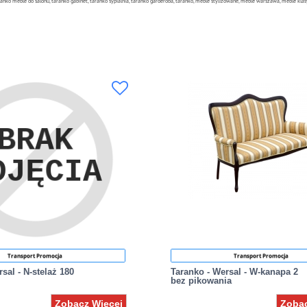
ranko meble do salonu, taranko gabinet, taranko sypialnia, taranko garderoba, taranko, meble stylizowane, meble warszawa, meble kl
Transport Promocja
Transport Promocja
sal - N-stelaż 180
Taranko - Wersal - W-kanapa 2
bez pikowania
Zobacz Więcej
Zobac