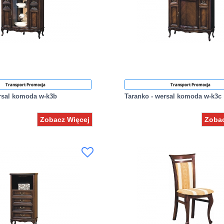
Transport Promocja
Transport Promocja
ersal komoda w-k3b
Taranko - wersal komoda w-k3c
Zobacz Więcej
Zobac