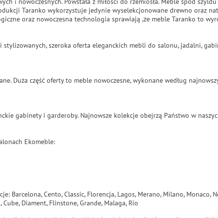
wych i nowoczesnych. Powstała z miłości do rzemiosła. Meble spod szyldu
odukcji Taranko wykorzystuje jedynie wyselekcjonowane drewno oraz natu
giczne oraz nowoczesna technologia sprawiają ,że meble Taranko to wyro
i stylizowanych, szeroka oferta eleganckich mebli do salonu, jadalni, ga
zowane. Duża część oferty to meble nowoczesne, wykonane według najnowsz
ckie gabinety i garderoby. Najnowsze kolekcje obejrzą Państwo w naszyc
salonach Ekomeble:
cje:
Barcelona, Cento, Classic, Florencja, Lagos, Merano, Milano, Monaco, N
o, Cube, Diament, Flinstone, Grande, Malaga, Rio