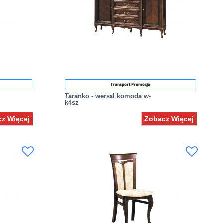
Transport Promocja
Taranko - wersal komoda w-
k4sz
z Więcej
Zobacz Więcej