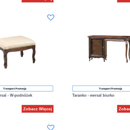
Transport Promocja
Transport Promocja
rsal - W-podnóżek
Taranko - wersal biurko
Zobacz Więcej
Zobac