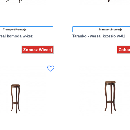
Transport Promocja
Transport Promocja
rsal komoda w-ksz
Taranko - wersal krzesło w-01
Zobacz Więcej
Zobac