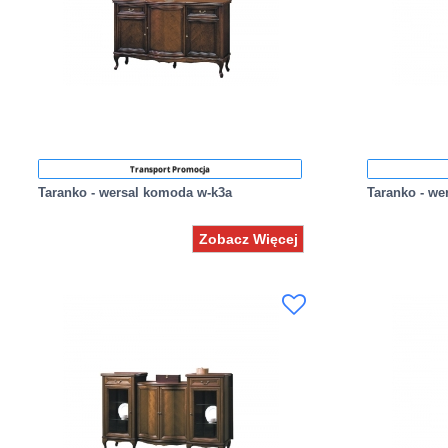
Transport Promocja
Taranko - wersal komoda w-k3a
Taranko - w
Zobacz Więcej