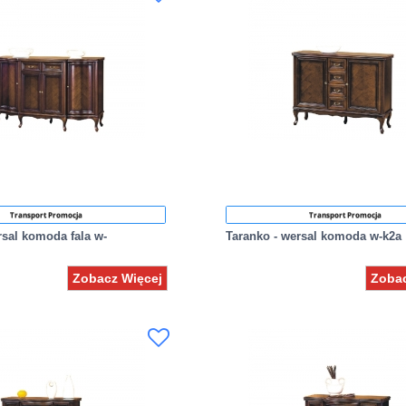
Transport Promocja
Transport Promocja
rsal komoda fala w-
Taranko - wersal komoda w-k2a
Zobacz Więcej
Zobac