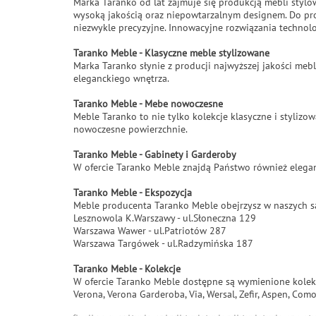
Marka Taranko od lat zajmuje się produkcją mebli stylo
wysoką jakością oraz niepowtarzalnym designem. Do pr
niezwykle precyzyjne. Innowacyjne rozwiązania technolo
Taranko Meble - Klasyczne meble stylizowane
Marka Taranko słynie z producji najwyższej jakości mebl
eleganckiego wnętrza.
Taranko Meble - Mebe nowoczesne
Meble Taranko to nie tylko kolekcje klasyczne i styli
nowoczesne powierzchnie.
Taranko Meble - Gabinety i Garderoby
W ofercie Taranko Meble znajdą Państwo również elegan
Taranko Meble - Ekspozycja
Meble producenta Taranko Meble obejrzysz w naszych 
Lesznowola K.Warszawy - ul.Słoneczna 129
Warszawa Wawer - ul.Patriotów 287
Warszawa Targówek - ul.Radzymińska 187
Taranko Meble - Kolekcje
W ofercie Taranko Meble dostępne są wymienione kolek
Verona, Verona Garderoba, Via, Wersal, Zefir, Aspen, Com