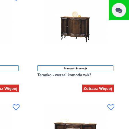
Transport Promocja
Taranko - wersal komoda w-k3
z Więcej
Zobacz Więcej