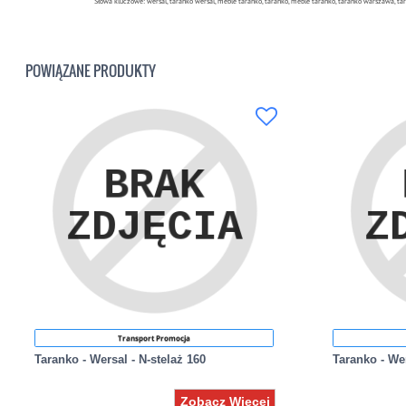
Słowa kluczowe: wersal, taranko wersal, meble taranko, taranko, meble taranko, taranko warszawa, ta
POWIĄZANE PRODUKTY
Transport Promocja
Taranko - Wersal - N-stelaż 160
Taranko - Wer
Zobacz Więcej