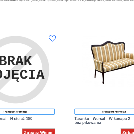
ranko meble do salonu, taranko gabinet, taranko sypialnia, taranko garderoba, taranko, meble stylizowane, meble warszawa, meble kl
Transport Promocja
Transport Promocja
sal - N-stelaż 180
Taranko - Wersal - W-kanapa 2
bez pikowania
Zobacz Więcej
Zobac