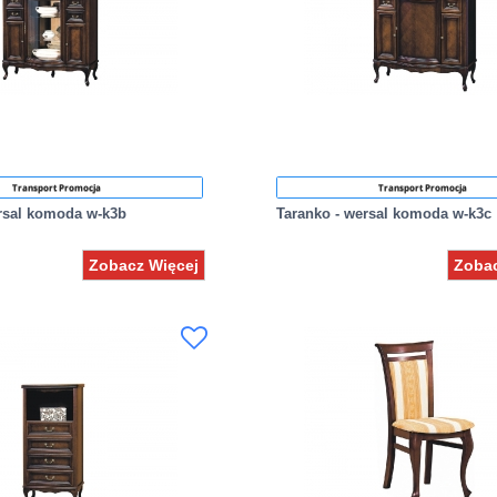
Transport Promocja
Transport Promocja
ersal komoda w-k3b
Taranko - wersal komoda w-k3c
Zobacz Więcej
Zobac