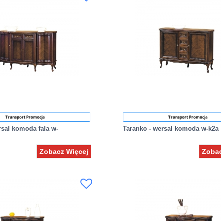
Transport Promocja
Transport Promocja
rsal komoda fala w-
Taranko - wersal komoda w-k2a
Zobacz Więcej
Zobac