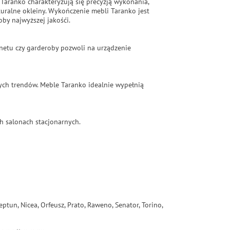
 Taranko charakteryzują się precyzją wykonania,
ralne okleiny. Wykończenie mebli Taranko jest
by najwyższej jakośći.
binetu czy garderoby pozwoli na urządzenie
ych trendów. Meble Taranko idealnie wypełnią
h salonach stacjonarnych.
eptun, Nicea, Orfeusz, Prato, Raweno, Senator, Torino,