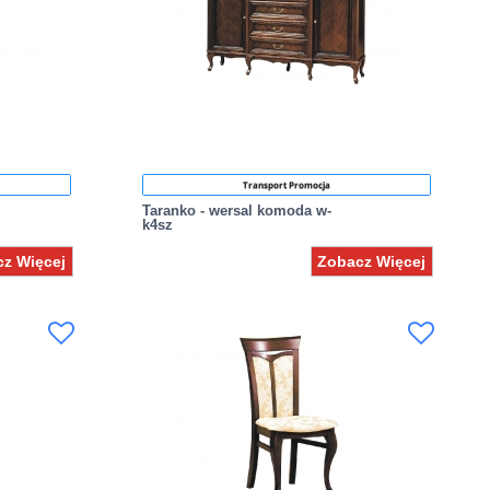
Transport Promocja
Taranko - wersal komoda w-
k4sz
z Więcej
Zobacz Więcej