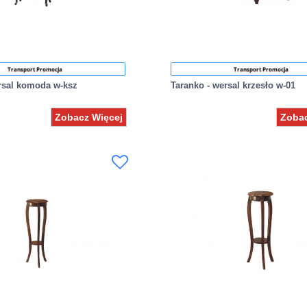
Transport Promocja
Transport Promocja
rsal komoda w-ksz
Taranko - wersal krzesło w-01
Zobacz Więcej
Zobac