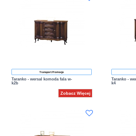
Transport Promocja
Taranko - wersal komoda fala w-
Taranko - we
k2b
k4
Zobacz Więcej