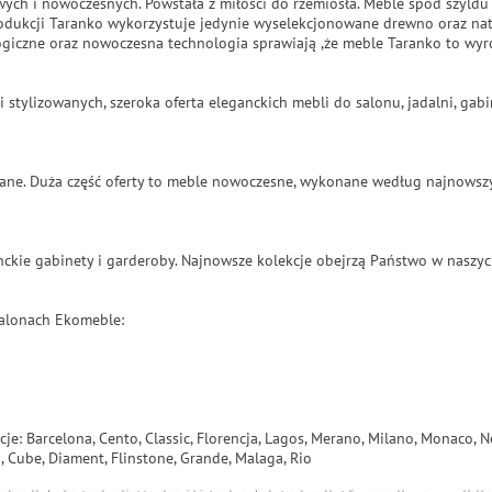
wych i nowoczesnych. Powstała z miłości do rzemiosła. Meble spod szyldu
odukcji Taranko wykorzystuje jedynie wyselekcjonowane drewno oraz natu
giczne oraz nowoczesna technologia sprawiają ,że meble Taranko to wyro
i stylizowanych, szeroka oferta eleganckich mebli do salonu, jadalni, ga
zowane. Duża część oferty to meble nowoczesne, wykonane według najnowsz
ckie gabinety i garderoby. Najnowsze kolekcje obejrzą Państwo w naszyc
salonach Ekomeble:
cje:
Barcelona, Cento, Classic, Florencja, Lagos, Merano, Milano, Monaco, N
o, Cube, Diament, Flinstone, Grande, Malaga, Rio