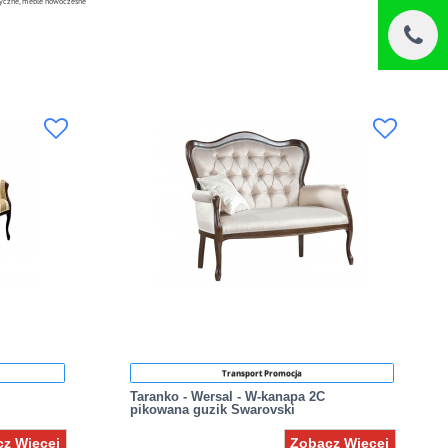
asyczne, meble nowoczesne
Transport Promocja
Taranko - Wersal - W-kanapa 2C
pikowana guzik Swarovski
z Więcej
Zobacz Więcej