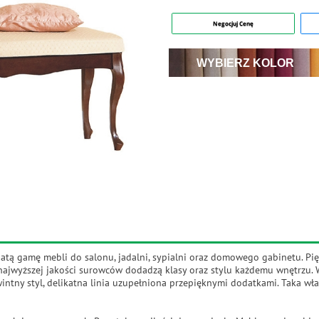
Negocjuj Cenę
WYBIERZ KOLOR
atą gamę mebli do salonu, jadalni, sypialni oraz domowego gabinetu. Pię
 najwyższej jakości surowców dodadzą klasy oraz stylu każdemu wnętrzu. 
ntny styl, delikatna linia uzupełniona przepięknymi dodatkami. Taka właś