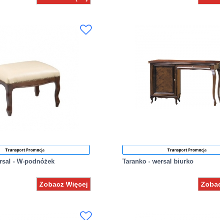
Transport Promocja
Transport Promocja
rsal - W-podnóżek
Taranko - wersal biurko
Zobacz Więcej
Zobac