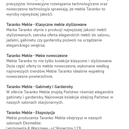
precyzyjne. Innowacyjne rozwiązania technologiczne oraz
nowoczesna technologia sprawiają ,że meble Taranko to
wyroby najwyższej jakośći.
Taranko Meble - Klasyczne meble stylizowane
Marka Taranko słynie z producji najwyższej jakości mebli
stylizowanych, szeroka oferta eleganckich mebli do salonu,
jadalni, gabinetu czy garderoby pozwoli na urządzenie
eleganckiego wnętrza.
Taranko Meble - Mebe nowoczesne
Meble Taranko to nie tylko kolekcje klasyczne i stylizowane.
Duża część oferty to meble nowoczesne, wykonane według
najnowszych trendów. Meble Taranko idealnie wypełnią
nowoczesne powierzchnie.
Taranko Meble - Gabinety i Garderoby
W ofercie Taranko Meble znajdą Państwo również eleganckie
gabinety i garderoby. Najnowsze kolekcje obejrzą Państwo w
naszych salonach stacjonarnych.
Taranko Meble - Ekspozycja
Meble producenta Taranko Meble obejrzysz w naszych
salonach Ekomeble:
Lesznowola K.Warszawy - ul.Słoneczna 129