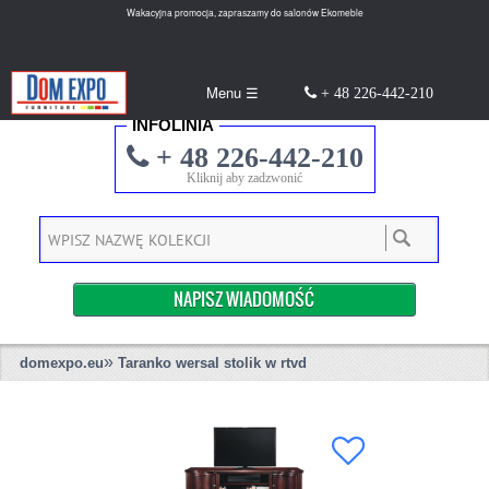
Wakacyjna promocja, zapraszamy do salonów Ekomeble
Menu ☰
+ 48 226-442-210
INFOLINIA
+ 48 226-442-210
Kliknij aby zadzwonić
NAPISZ WIADOMOŚĆ
»
domexpo.eu
Taranko wersal stolik w rtvd