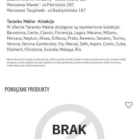
Warszawa Wawer - ul.Patriotów 287
Warszawa Targówek - ul.Radzymińska 187
Taranko Meble - Kolekcje
W ofercie Taranko Meble dostępne są wymienione kolekcje:
Barcelona, Cento, Classic, Florencja, Lagos, Merano, Milano,
Monaco, Neptun, Nicea, Orfeusz, Prato, Raweno, Senator, Torino,
Verona, Verona Garderoba, Via, Wersal, Zefir, Aspen, Como, Cube,
Diament, Flinstone, Grande, Malaga, Rio
Słowa kluczowe: wersal, taranko wersal, meble taranko, taranko, meble taranko, taranko warszawa, taranko meble
do salonu, taranko gabinet, taranko sypialnia, taranko garderoba, taranko, meble stylizowane, meble warszawa,
meble klasyczne, meble nowoczesne
POWIĄZANE PRODUKTY