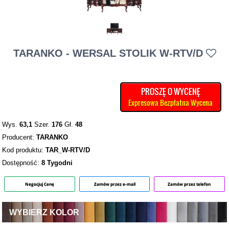
TARANKO - WERSAL STOLIK W-RTV/D
PROSZĘ O WYCENĘ
Expresowa Bezpłatna Wycena
Wys.
63,1
Szer.
176
Gł.
48
Producent:
TARANKO
Kod produktu:
TAR_W-RTV/D
Dostępność:
8 Tygodni
Negocjuj Cenę
Zamów przez e-mail
Zamów przez telefon
WYBIERZ KOLOR