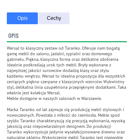
Opis
Cechy
OPIS
Wersal to klasyczny zestaw od Taranko. Oferuje nam bogatą
gamę mebli do salonu, jadalni, sypialni oraz domowego
gabinetu. Piękna, klasyczna forma oraz delikatne zdobienia
idealnie podkreślają urok tych mebli. Bryły wykonane z
najwyższej jakości surowców dodadzą klasy oraz stylu
każdemu wnętrzu. Wersal to idealna propozycja dla wszystkich
ceniących piękno czerpane z klasycznych wzorców. Wykwintny
styl, delikatna linia uzupełniona przepięknymi dodatkami. Taka
właśnie jest kolekcja Wersal.
Meble dostępne w naszych salonach w Warszawie.
Marka Taranko od lat zajmuje się produkcją mebli stylowych i
nowoczesnych. Powstała z miłości do rzemiosła. Meble spod
szyldu Taranko charakteryzują się precyzją wykonania, wysoką
jakością oraz niepowtarzalnym designem. Do produkcji
Taranko wykorzystuje jedynie wyselekcjonowane drewno oraz
naturalne okleiny. Wykończenie mebli Taranko jest niezwykle