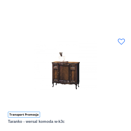
Transport Promocja
Taranko - wersal komoda w-k3c