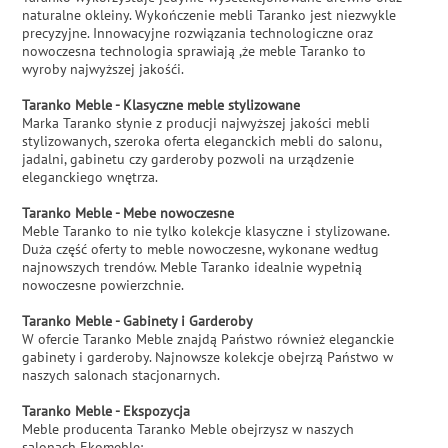
naturalne okleiny. Wykończenie mebli Taranko jest niezwykle
precyzyjne. Innowacyjne rozwiązania technologiczne oraz
nowoczesna technologia sprawiają ,że meble Taranko to
wyroby najwyższej jakośći.
Taranko Meble - Klasyczne meble stylizowane
Marka Taranko słynie z producji najwyższej jakości mebli
stylizowanych, szeroka oferta eleganckich mebli do salonu,
jadalni, gabinetu czy garderoby pozwoli na urządzenie
eleganckiego wnętrza.
Taranko Meble - Mebe nowoczesne
Meble Taranko to nie tylko kolekcje klasyczne i stylizowane.
Duża część oferty to meble nowoczesne, wykonane według
najnowszych trendów. Meble Taranko idealnie wypełnią
nowoczesne powierzchnie.
Taranko Meble - Gabinety i Garderoby
W ofercie Taranko Meble znajdą Państwo również eleganckie
gabinety i garderoby. Najnowsze kolekcje obejrzą Państwo w
naszych salonach stacjonarnych.
Taranko Meble - Ekspozycja
Meble producenta Taranko Meble obejrzysz w naszych
salonach Ekomeble: