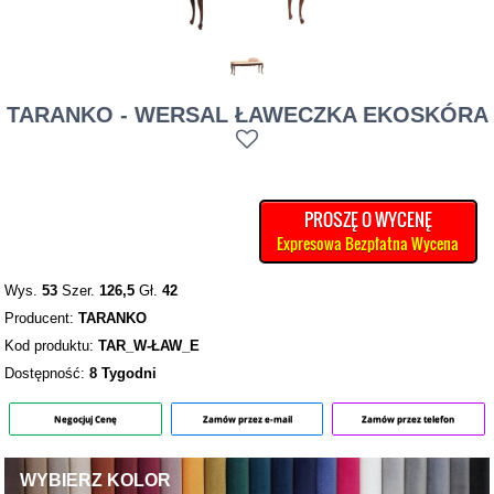
TARANKO - WERSAL ŁAWECZKA EKOSKÓRA
PROSZĘ O WYCENĘ
Expresowa Bezpłatna Wycena
Wys.
53
Szer.
126,5
Gł.
42
Producent:
TARANKO
Kod produktu:
TAR_W-ŁAW_E
Dostępność:
8 Tygodni
Negocjuj Cenę
Zamów przez e-mail
Zamów przez telefon
WYBIERZ KOLOR