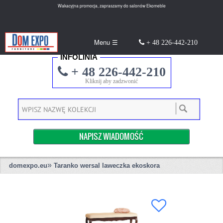
Wakacyjna promocja, zapraszamy do salonów Ekomeble
Menu ☰
+ 48 226-442-210
INFOLINIA
+ 48 226-442-210
Kliknij aby zadzwonić
NAPISZ WIADOMOŚĆ
»
domexpo.eu
Taranko wersal laweczka ekoskora