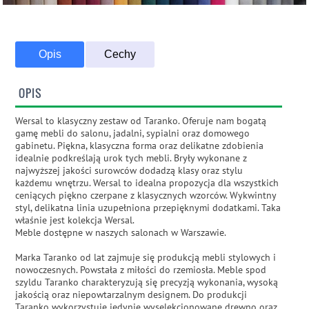
Opis
Cechy
OPIS
Wersal to klasyczny zestaw od Taranko. Oferuje nam bogatą
gamę mebli do salonu, jadalni, sypialni oraz domowego
gabinetu. Piękna, klasyczna forma oraz delikatne zdobienia
idealnie podkreślają urok tych mebli. Bryły wykonane z
najwyższej jakości surowców dodadzą klasy oraz stylu
każdemu wnętrzu. Wersal to idealna propozycja dla wszystkich
ceniących piękno czerpane z klasycznych wzorców. Wykwintny
styl, delikatna linia uzupełniona przepięknymi dodatkami. Taka
właśnie jest kolekcja Wersal.
Meble dostępne w naszych salonach w Warszawie.
Marka Taranko od lat zajmuje się produkcją mebli stylowych i
nowoczesnych. Powstała z miłości do rzemiosła. Meble spod
szyldu Taranko charakteryzują się precyzją wykonania, wysoką
jakością oraz niepowtarzalnym designem. Do produkcji
Taranko wykorzystuje jedynie wyselekcjonowane drewno oraz