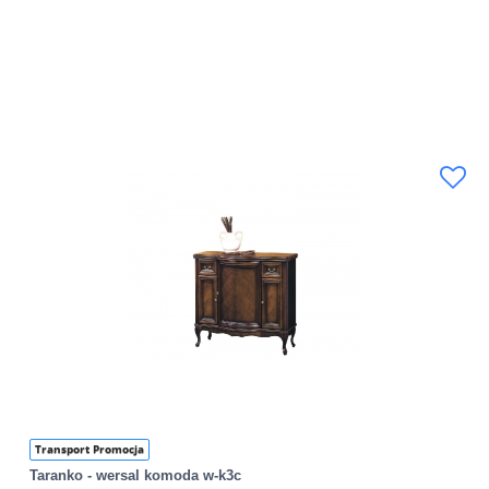
Transport Promocja
Taranko - wersal komoda w-k3c