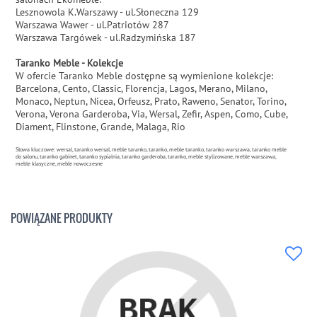
Lesznowola K.Warszawy - ul.Słoneczna 129
Warszawa Wawer - ul.Patriotów 287
Warszawa Targówek - ul.Radzymińska 187
Taranko Meble - Kolekcje
W ofercie Taranko Meble dostępne są wymienione kolekcje:
Barcelona, Cento, Classic, Florencja, Lagos, Merano, Milano,
Monaco, Neptun, Nicea, Orfeusz, Prato, Raweno, Senator, Torino,
Verona, Verona Garderoba, Via, Wersal, Zefir, Aspen, Como, Cube,
Diament, Flinstone, Grande, Malaga, Rio
Słowa kluczowe: wersal, taranko wersal, meble taranko, taranko, meble taranko, taranko warszawa, taranko meble
do salonu, taranko gabinet, taranko sypialnia, taranko garderoba, taranko, meble stylizowane, meble warszawa,
meble klasyczne, meble nowoczesne
POWIĄZANE PRODUKTY