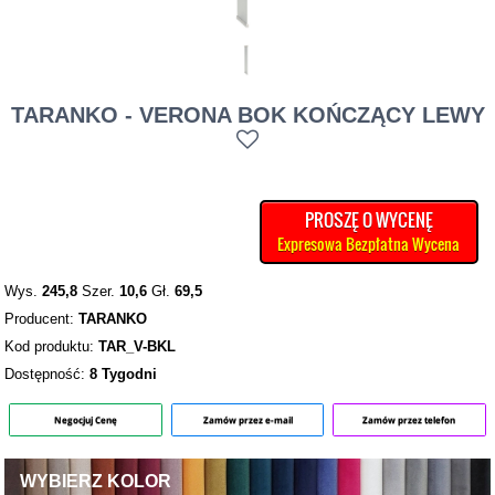
TARANKO - VERONA BOK KOŃCZĄCY LEWY
PROSZĘ O WYCENĘ
Expresowa Bezpłatna Wycena
Wys.
245,8
Szer.
10,6
Gł.
69,5
Producent:
TARANKO
Kod produktu:
TAR_V-BKL
Dostępność:
8 Tygodni
Negocjuj Cenę
Zamów przez e-mail
Zamów przez telefon
WYBIERZ KOLOR