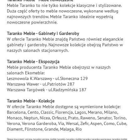
Meble Taranko to nie tylko kolekcje klasyczne i stylizowane.
Duża część oferty to meble nowoczesne, wykonane według
najnowszych trendów. Meble Taranko idealnie wypełnią
nowoczesne powierzchnie.
Taranko Meble - Gabinety i Garderoby
W ofercie Taranko Meble znajdą Państwo również eleganckie
gabinety i garderoby. Najnowsze kolekcje obejrzą Państwo w
naszych salonach stacjonarnych.
Taranko Meble - Ekspozycja
Meble producenta Taranko Meble obejrzysz w naszych
salonach Ekomeble:
Lesznowola K.Warszawy - ul.Słoneczna 129
Warszawa Wawer - ul.Patriotów 287
Warszawa Targówek - ul.Radzymińska 187
Taranko Meble - Kolekcje
W ofercie Taranko Meble dostępne są wymienione kolekcje:
Barcelona, Cento, Classic, Florencja, Lagos, Merano, Milano,
Monaco, Neptun, Nicea, Orfeusz, Prato, Raweno, Senator, Torino,
Verona, Verona Garderoba, Via, Wersal, Zefir, Aspen, Como, Cube,
Diament, Flinstone, Grande, Malaga, Rio
Słowa kluczowe: verona, taranko verona, meble taranko, taranko, meble taranko, taranko warszawa, taranko meble