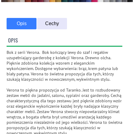
Opis
Cechy
OPIS
Bok z serii Verona. Bok kończący lewy do szaf i regałów
uzupełniający garderobę z kolekcji Verona. Drewno olcha.
Pięknie zdobiona kolekcja wzorem z eleganckim
wykończeniem. Dostępne wybarwienia: brąz, krem patyna lub
biały patyna. Verona to świetna propozycja dla tych, którzy
szukają klasyczności w nowoczesnym, wykwintnym stylu.
Verona to piękna propozycja od Taranko. Jest to rozbudowany
zestaw mebli do jadalni, salonu, sypialni oraz garderoby. Cechą
charakterystyczną dla tego zestawu jest pięknie zdobiony wzór
oraz eleganckie wykończenie każdej bryły nadające klasyczny
charakter mebli. Zestaw Verona stworzy niepowtarzalny klimat
wnętrza, a bogata oferta brył umożliwi aranżację każdego
pomieszczenia niezależnie od jego wielkości. Verona to świetna
poropozycja dla tych, którzy szukają klasyczności w
nowoczesnym, wykwintnym stylu.