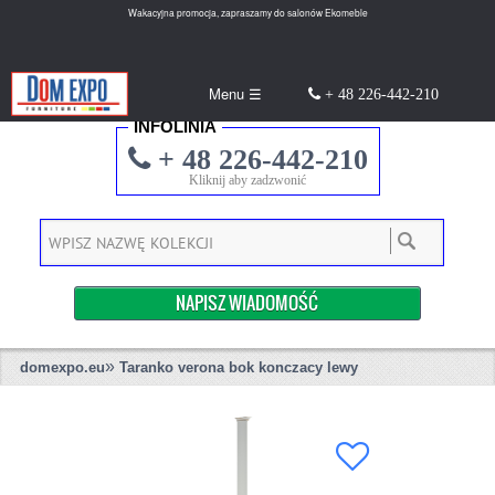
Wakacyjna promocja, zapraszamy do salonów Ekomeble
Menu ☰
+ 48 226-442-210
INFOLINIA
+ 48 226-442-210
Kliknij aby zadzwonić
NAPISZ WIADOMOŚĆ
»
domexpo.eu
Taranko verona bok konczacy lewy