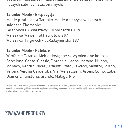
naszych salonach stacjonarnych.
Taranko Meble - Ekspozycja
Meble producenta Taranko Meble obejrzysz w naszych
salonach Ekomeble:
Lesznowola K.Warszawy - ul.Słoneczna 129
Warszawa Wawer - ul.Patriotów 287
Warszawa Targówek - ul.Radzymińska 187
Taranko Meble - Kolekcje
W ofercie Taranko Meble dostępne są wymienione kolekcje:
Barcelona, Cento, Classic, Florencja, Lagos, Merano, Milano,
Monaco, Neptun, Nicea, Orfeusz, Prato, Raweno, Senator, Torino,
Verona, Verona Garderoba, Via, Wersal, Zefir, Aspen, Como, Cube,
Diament, Flinstone, Grande, Malaga, Rio
Słowa kluczowe: verona, taranko verona, meble taranko, taranko, meble taranko, taranko warszawa, taranko meble
do salonu, taranko gabinet, taranko sypialnia, taranko garderoba, taranko, meble stylizowane, meble warszawa,
meble klasyczne, meble nowoczesne
POWIĄZANE PRODUKTY