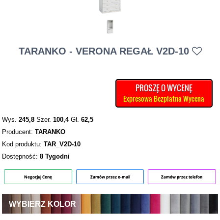
TARANKO - VERONA REGAŁ V2D-10
PROSZĘ O WYCENĘ
Expresowa Bezpłatna Wycena
Wys.
245,8
Szer.
100,4
Gł.
62,5
Producent:
TARANKO
Kod produktu:
TAR_V2D-10
Dostępność:
8 Tygodni
Negocjuj Cenę
Zamów przez e-mail
Zamów przez telefon
WYBIERZ KOLOR