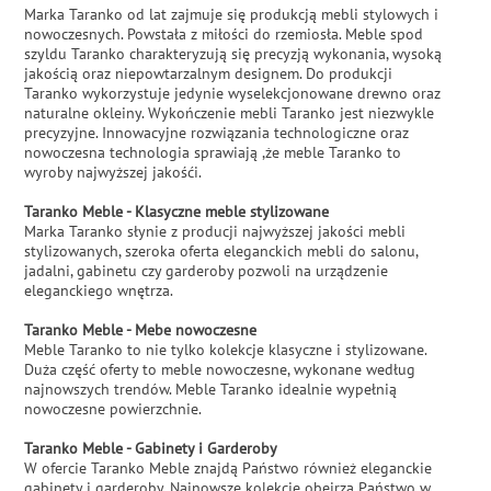
Marka Taranko od lat zajmuje się produkcją mebli stylowych i
nowoczesnych. Powstała z miłości do rzemiosła. Meble spod
szyldu Taranko charakteryzują się precyzją wykonania, wysoką
jakością oraz niepowtarzalnym designem. Do produkcji
Taranko wykorzystuje jedynie wyselekcjonowane drewno oraz
naturalne okleiny. Wykończenie mebli Taranko jest niezwykle
precyzyjne. Innowacyjne rozwiązania technologiczne oraz
nowoczesna technologia sprawiają ,że meble Taranko to
wyroby najwyższej jakośći.
Taranko Meble - Klasyczne meble stylizowane
Marka Taranko słynie z producji najwyższej jakości mebli
stylizowanych, szeroka oferta eleganckich mebli do salonu,
jadalni, gabinetu czy garderoby pozwoli na urządzenie
eleganckiego wnętrza.
Taranko Meble - Mebe nowoczesne
Meble Taranko to nie tylko kolekcje klasyczne i stylizowane.
Duża część oferty to meble nowoczesne, wykonane według
najnowszych trendów. Meble Taranko idealnie wypełnią
nowoczesne powierzchnie.
Taranko Meble - Gabinety i Garderoby
W ofercie Taranko Meble znajdą Państwo również eleganckie
gabinety i garderoby. Najnowsze kolekcje obejrzą Państwo w