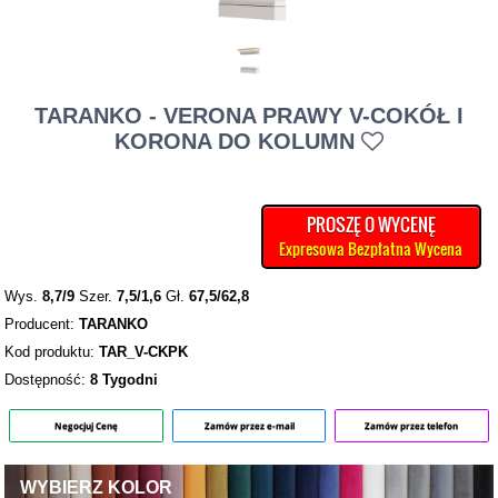
TARANKO - VERONA PRAWY V-COKÓŁ I
KORONA DO KOLUMN
PROSZĘ O WYCENĘ
Expresowa Bezpłatna Wycena
Wys.
8,7/9
Szer.
7,5/1,6
Gł.
67,5/62,8
Producent:
TARANKO
Kod produktu:
TAR_V-CKPK
Dostępność:
8 Tygodni
Negocjuj Cenę
Zamów przez e-mail
Zamów przez telefon
WYBIERZ KOLOR