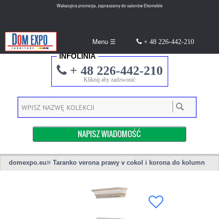
Wakacyjna promocja, zapraszamy do salonów Ekomeble
Menu ☰
+ 48 226-442-210
INFOLINIA
+ 48 226-442-210
Kliknij aby zadzwonić
NAPISZ WIADOMOŚĆ
»
domexpo.eu
Taranko verona prawy v cokol i korona do kolumn