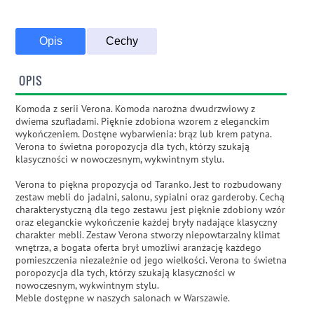
Opis
Cechy
OPIS
Komoda z serii Verona. Komoda narożna dwudrzwiowy z
dwiema szufladami. Pięknie zdobiona wzorem z eleganckim
wykończeniem. Dostęne wybarwienia: brąz lub krem patyna.
Verona to świetna poropozycja dla tych, którzy szukają
klasyczności w nowoczesnym, wykwintnym stylu.
Verona to piękna propozycja od Taranko. Jest to rozbudowany
zestaw mebli do jadalni, salonu, sypialni oraz garderoby. Cechą
charakterystyczną dla tego zestawu jest pięknie zdobiony wzór
oraz eleganckie wykończenie każdej bryły nadające klasyczny
charakter mebli. Zestaw Verona stworzy niepowtarzalny klimat
wnętrza, a bogata oferta brył umożliwi aranżację każdego
pomieszczenia niezależnie od jego wielkości. Verona to świetna
poropozycja dla tych, którzy szukają klasyczności w
nowoczesnym, wykwintnym stylu.
Meble dostępne w naszych salonach w Warszawie.