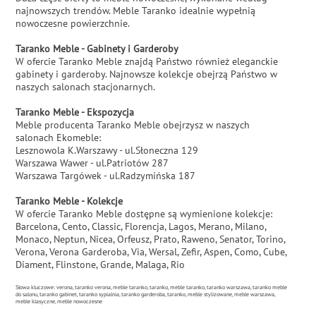
najnowszych trendów. Meble Taranko idealnie wypełnią
nowoczesne powierzchnie.
Taranko Meble - Gabinety i Garderoby
W ofercie Taranko Meble znajdą Państwo również eleganckie
gabinety i garderoby. Najnowsze kolekcje obejrzą Państwo w
naszych salonach stacjonarnych.
Taranko Meble - Ekspozycja
Meble producenta Taranko Meble obejrzysz w naszych
salonach Ekomeble:
Lesznowola K.Warszawy - ul.Słoneczna 129
Warszawa Wawer - ul.Patriotów 287
Warszawa Targówek - ul.Radzymińska 187
Taranko Meble - Kolekcje
W ofercie Taranko Meble dostępne są wymienione kolekcje:
Barcelona, Cento, Classic, Florencja, Lagos, Merano, Milano,
Monaco, Neptun, Nicea, Orfeusz, Prato, Raweno, Senator, Torino,
Verona, Verona Garderoba, Via, Wersal, Zefir, Aspen, Como, Cube,
Diament, Flinstone, Grande, Malaga, Rio
Słowa kluczowe: verona, taranko verona, meble taranko, taranko, meble taranko, taranko warszawa, taranko meble
do salonu, taranko gabinet, taranko sypialnia, taranko garderoba, taranko, meble stylizowane, meble warszawa,
meble klasyczne, meble nowoczesne