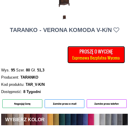
TARANKO - VERONA KOMODA V-K/N
PROSZĘ O WYCENĘ
Expresowa Bezpłatna Wycena
Wys.
95
Szer.
80
Gł.
51,3
Producent:
TARANKO
Kod produktu:
TAR_V-K/N
Dostępność:
8 Tygodni
Negocjuj Cenę
Zamów przez e-mail
Zamów przez telefon
WYBIERZ KOLOR