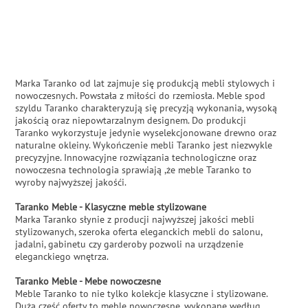
Marka Taranko od lat zajmuje się produkcją mebli stylowych i
nowoczesnych. Powstała z miłości do rzemiosła. Meble spod
szyldu Taranko charakteryzują się precyzją wykonania, wysoką
jakością oraz niepowtarzalnym designem. Do produkcji
Taranko wykorzystuje jedynie wyselekcjonowane drewno oraz
naturalne okleiny. Wykończenie mebli Taranko jest niezwykle
precyzyjne. Innowacyjne rozwiązania technologiczne oraz
nowoczesna technologia sprawiają ,że meble Taranko to
wyroby najwyższej jakośći.
Taranko Meble - Klasyczne meble stylizowane
Marka Taranko słynie z producji najwyższej jakości mebli
stylizowanych, szeroka oferta eleganckich mebli do salonu,
jadalni, gabinetu czy garderoby pozwoli na urządzenie
eleganckiego wnętrza.
Taranko Meble - Mebe nowoczesne
Meble Taranko to nie tylko kolekcje klasyczne i stylizowane.
Duża część oferty to meble nowoczesne, wykonane według