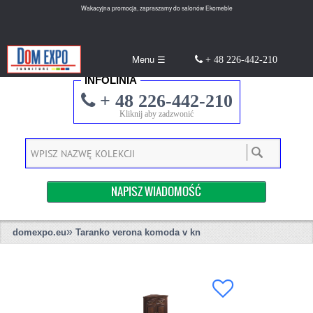
Wakacyjna promocja, zapraszamy do salonów Ekomeble
Menu ☰
+ 48 226-442-210
INFOLINIA
+ 48 226-442-210
Kliknij aby zadzwonić
NAPISZ WIADOMOŚĆ
»
domexpo.eu
Taranko verona komoda v kn