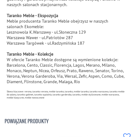
naszych salonach stacjonarnych.
Taranko Meble - Ekspozycja
Meble producenta Taranko Meble obejrzysz w naszych
salonach Ekomeble:
Lesznowola K.Warszawy - ul.Słoneczna 129
Warszawa Wawer - ul.Patriotów 287
Warszawa Targówek - ul.Radzymińska 187
Taranko Meble - Kolekcje
W ofercie Taranko Meble dostępne są wymienione kolekcje:
Barcelona, Cento, Classic, Florencja, Lagos, Merano, Milano,
Monaco, Neptun, Nicea, Orfeusz, Prato, Raweno, Senator, Torino,
Verona, Verona Garderoba, Via, Wersal, Zefir, Aspen, Como, Cube,
Diament, Flinstone, Grande, Malaga, Rio
Słowa kluczowe: verona, taranko verona, meble taranko, taranko, meble taranko, taranko warszawa, taranko meble
do salonu, taranko gabinet, taranko sypialnia, taranko garderoba, taranko, meble stylizowane, meble warszawa,
meble klasyczne, meble nowoczesne
POWIĄZANE PRODUKTY