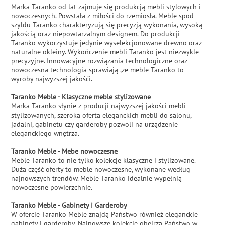
Marka Taranko od lat zajmuje się produkcją mebli stylowych i
nowoczesnych. Powstała z miłości do rzemiosła. Meble spod
szyldu Taranko charakteryzują się precyzją wykonania, wysoką
jakością oraz niepowtarzalnym designem. Do produkcji
Taranko wykorzystuje jedynie wyselekcjonowane drewno oraz
naturalne okleiny. Wykończenie mebli Taranko jest niezwykle
precyzyjne. Innowacyjne rozwiązania technologiczne oraz
nowoczesna technologia sprawiają ,że meble Taranko to
wyroby najwyższej jakośći.
Taranko Meble - Klasyczne meble stylizowane
Marka Taranko słynie z producji najwyższej jakości mebli
stylizowanych, szeroka oferta eleganckich mebli do salonu,
jadalni, gabinetu czy garderoby pozwoli na urządzenie
eleganckiego wnętrza.
Taranko Meble - Mebe nowoczesne
Meble Taranko to nie tylko kolekcje klasyczne i stylizowane.
Duża część oferty to meble nowoczesne, wykonane według
najnowszych trendów. Meble Taranko idealnie wypełnią
nowoczesne powierzchnie.
Taranko Meble - Gabinety i Garderoby
W ofercie Taranko Meble znajdą Państwo również eleganckie
gabinety i garderoby. Najnowsze kolekcje obejrzą Państwo w