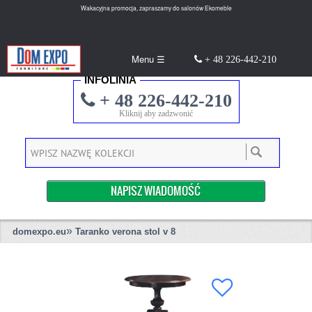
Wakacyjna promocja, zapraszamy do salonów Ekomeble
Menu ☰
+ 48 226-442-210
INFOLINIA
+ 48 226-442-210
Kliknij aby zadzwonić
NAPISZ WIADOMOŚĆ
»
domexpo.eu
Taranko verona stol v 8