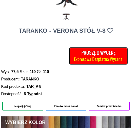
TARANKO - VERONA STÓŁ V-8
PROSZĘ O WYCENĘ
Expresowa Bezpłatna Wycena
Wys.
77,5
Szer.
110
Gł.
110
Producent:
TARANKO
Kod produktu:
TAR_V-8
Dostępność:
8 Tygodni
Negocjuj Cenę
Zamów przez e-mail
Zamów przez telefon
WYBIERZ KOLOR