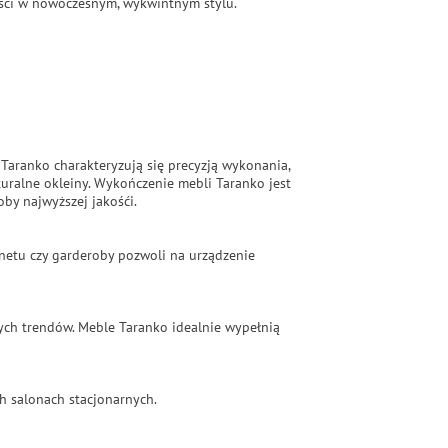
ności w nowoczesnym, wykwintnym stylu.
 Taranko charakteryzują się precyzją wykonania,
ralne okleiny. Wykończenie mebli Taranko jest
by najwyższej jakośći.
binetu czy garderoby pozwoli na urządzenie
ych trendów. Meble Taranko idealnie wypełnią
h salonach stacjonarnych.