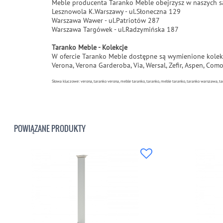
Meble producenta Taranko Meble obejrzysz w naszych 
Lesznowola K.Warszawy - ul.Słoneczna 129
Warszawa Wawer - ul.Patriotów 287
Warszawa Targówek - ul.Radzymińska 187
Taranko Meble - Kolekcje
W ofercie Taranko Meble dostępne są wymienione kolek
Verona, Verona Garderoba, Via, Wersal, Zefir, Aspen, Com
Słowa kluczowe: verona, taranko verona, meble taranko, taranko, meble taranko, taranko warszawa, ta
POWIĄZANE PRODUKTY