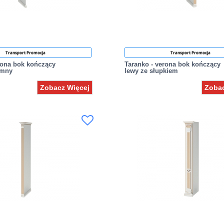
Transport Promocja
Transport Promocja
rona bok kończący
Taranko - verona bok kończący
umny
lewy ze słupkiem
Zobacz Więcej
Zobac