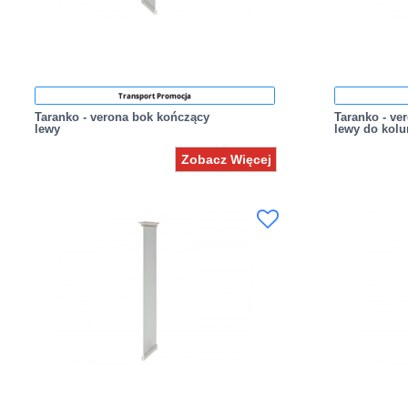
Transport Promocja
Taranko - verona bok kończący
Taranko - ve
lewy
lewy do kol
Zobacz Więcej