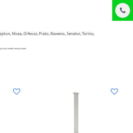
eptun, Nicea, Orfeusz, Prato, Raweno, Senator, Torino,
lasyczne, meble nowoczesne