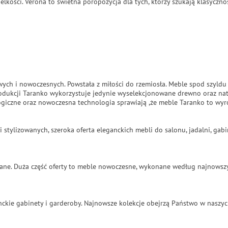
elkości. Verona to świetna poropozycja dla tych, którzy szukają klasycz
wych i nowoczesnych. Powstała z miłości do rzemiosła. Meble spod szyldu
odukcji Taranko wykorzystuje jedynie wyselekcjonowane drewno oraz natu
giczne oraz nowoczesna technologia sprawiają ,że meble Taranko to wyro
i stylizowanych, szeroka oferta eleganckich mebli do salonu, jadalni, ga
zowane. Duża część oferty to meble nowoczesne, wykonane według najnowsz
ckie gabinety i garderoby. Najnowsze kolekcje obejrzą Państwo w naszyc