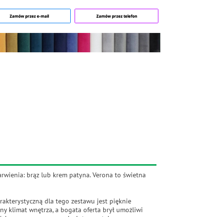
Zamów przez e-mail
Zamów przez telefon
rwienia: brąz lub krem patyna. Verona to świetna
rakterystyczną dla tego zestawu jest pięknie
ny klimat wnętrza, a bogata oferta brył umożliwi