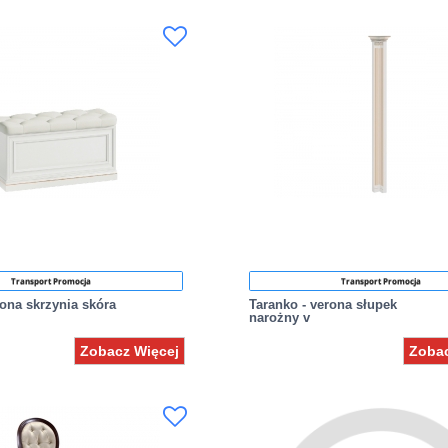
Transport Promocja
Transport Promocja
rona skrzynia skóra
Taranko - verona słupek
narożny v
Zobacz Więcej
Zobac