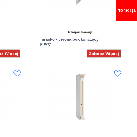
Promocja
Transport Promocja
Taranko - verona bok kończący
prawy
z Więcej
Zobacz Więcej