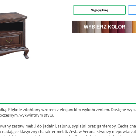
Negocjuj Cenę
WYBIERZ KOLOR
i półką. Pięknie zdobiony wzorem z eleganckim wykończeniem. Dostęne wyba
owoczesnym, wykwintnym stylu.
wany zestaw mebli do jadalni, salonu, sypialni oraz garderoby. Cechą cha
 nadające klasyczny charakter mebli. Zestaw Verona stworzy niepowtarzal