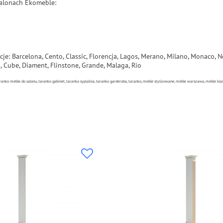
salonach Ekomeble:
cje:
Barcelona, Cento, Classic, Florencja, Lagos, Merano, Milano, Monaco, N
o, Cube, Diament, Flinstone, Grande, Malaga, Rio
ranko meble do salonu, taranko gabinet, taranko sypialnia, taranko garderoba, taranko, meble stylizowane, meble warszawa, meble k