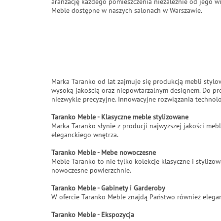
aranżację każdego pomieszczenia niezależnie od jego wi
Meble dostępne w naszych salonach w Warszawie.
Marka Taranko od lat zajmuje się produkcją mebli stylo
wysoką jakością oraz niepowtarzalnym designem. Do pr
niezwykle precyzyjne. Innowacyjne rozwiązania technolo
Taranko Meble - Klasyczne meble stylizowane
Marka Taranko słynie z producji najwyższej jakości mebl
eleganckiego wnętrza.
Taranko Meble - Mebe nowoczesne
Meble Taranko to nie tylko kolekcje klasyczne i styli
nowoczesne powierzchnie.
Taranko Meble - Gabinety i Garderoby
W ofercie Taranko Meble znajdą Państwo również elegan
Taranko Meble - Ekspozycja